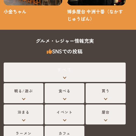
小金ちゃん
博多屋台 中洲十番（なかす
じゅうばん）
グルメ・レジャー情報充実
SNSでの投稿
すべて
観る/遊ぶ
食べる
買う
泊まる
イベント
屋台
ラーメン
カフェ