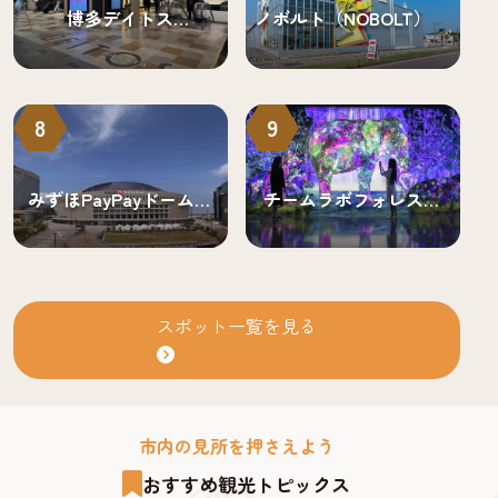
博多デイトス
ノボルト（NOBOLT）
（DEITOS）
8
9
みずほPayPayドーム福
チームラボフォレスト
岡
福岡 – SBI証券
スポット一覧を見る
市内の見所を押さえよう
おすすめ観光トピックス