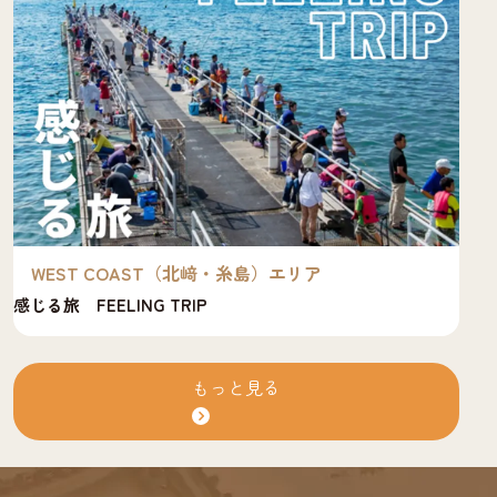
WEST COAST（北﨑・糸島）エリア
学ぶ旅 LEARNING TRIP
博
もっと見る