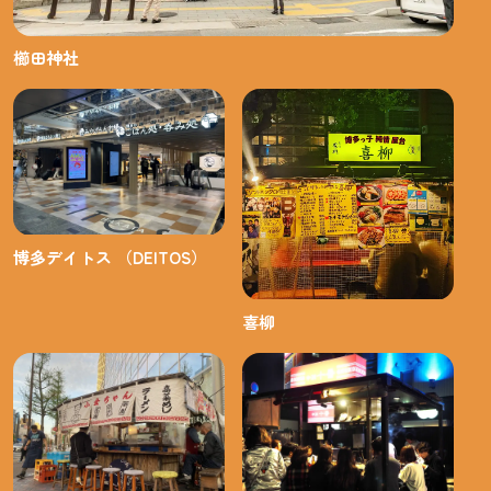
櫛田神社
博多デイトス （DEITOS）
喜柳