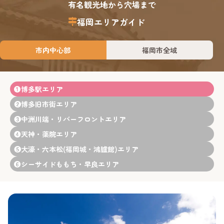
有名観光地から穴場まで
福岡エリアガイド
市内中心部
福岡市全域
❶
博多駅エリア
❷
博多旧市街エリア
❸
中洲川端・リバーフロントエリア
❹
天神・薬院エリア
❺
大濠・六本松(福岡城・鴻臚館)エリア
❻
シーサイドももち・早良エリア