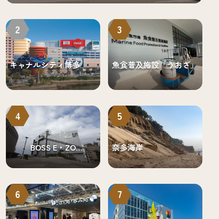
2
3
キャナルシティ博多
魚食普及施設「うおざ」
4
5
BOSS E・ZO
奈多海岸
FUKUOKA（ボス イーゾ
フクオカ）
6
7