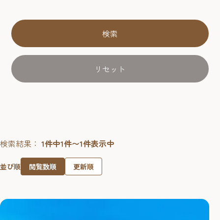
検索
リセット
検索結果：
1件中1件〜1件表示中
閲覧数順
更新順
並び順