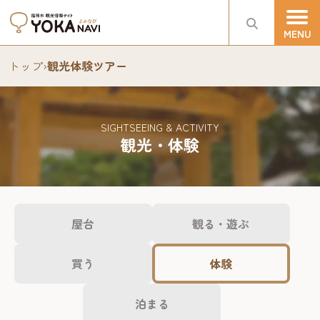
トップ
›
観光体験ツアー
SIGHTSEEING & ACTIVITY
観光・体験
屋台
観る・遊ぶ
買う
体験
泊まる