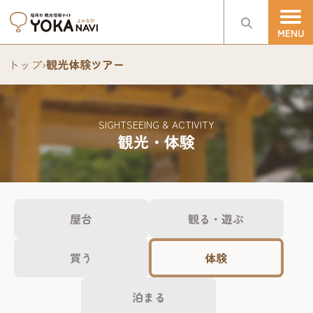
トップ
›
観光体験ツアー
SIGHTSEEING & ACTIVITY
観光・体験
屋台
観る・遊ぶ
買う
体験
泊まる