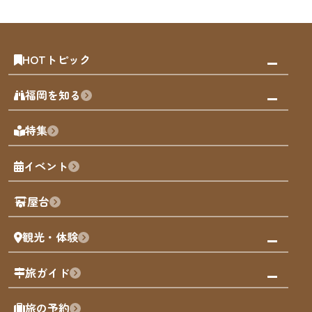
HOTトピック
みんなの旅行記
福岡を知る
天神エリア
福岡の見どころ
特集
博多旧市街
福岡の魅力
福岡城
イベント
観光カレンダー
歴史・文化
観光PR動画
屋台
まち歩き
観光・体験
福岡グルメ
福岡の祭り
観る・遊ぶ
旅ガイド
屋台
福岡を楽しむ
モデルコース
旅の予約