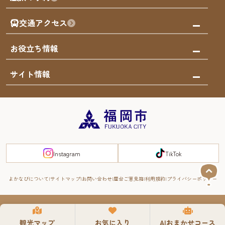
買う
福岡のアート
AIおまかせコース
体験
福岡のナイトタイム
交通アクセス
オリジナルプラン
泊まる
福岡の歴史・文化
みんなの旅行記
市内交通ガイド
お役立ち情報
サステナブルツーリズム
お得なチケット
福岡検定
お知らせ
サイト情報
よかなび音声ガイド
災害情報
まち歩き・体験プログラム掲載申込
重要なお知らせ
福岡のエリア
お得なチケット
観光案内所一覧
エリアガイド
観光案内所一覧
緊急時の連絡先
博多旧市街
宿泊税
Instagram
TikTok
FUKUOKA EAST&WEST COAST
スマートトラベルガイド
福岡城・鴻臚館
よかなびについて
サイトマップ
お問い合わせ
屋台ご意見箱
利用規約
プライバシーポリシー
RIVER FRONT
周遊する
© 2008-2025 YOKANAVI All Rights Reserved.
観光マップ
お気に入り
AIおまかせコース