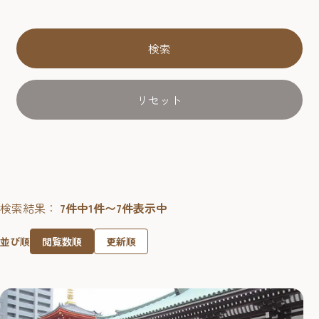
検索
リセット
検索結果：
7件中1件〜7件表示中
閲覧数順
更新順
並び順