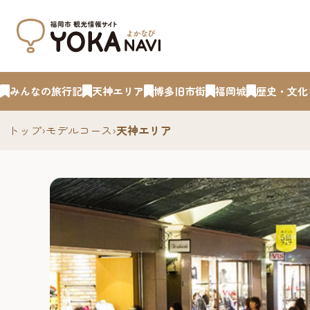
みんなの旅行記
天神エリア
博多旧市街
福岡城
歴史・文化
トップ
›
モデルコース
›
天神エリア