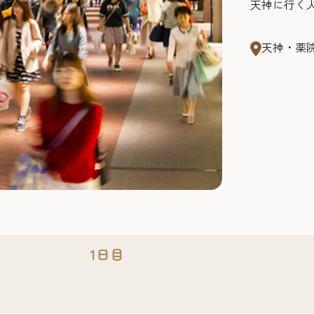
天神に行く
天神・薬
1日目