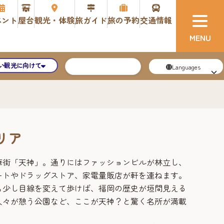
ベント
屋台
観光・体験
旅ガイド
旅の予約
交通情報
い観光に向けて
Languages
リア
華街「天神」。通りにはファッションビルが林立し、
ートやドラッグストア、家電量販店が軒を連ねます。
も少し目線を変えて歩けば、福岡の歴史が垣間見える
人々が憩う公園など、ここが天神？と驚く名所が満載