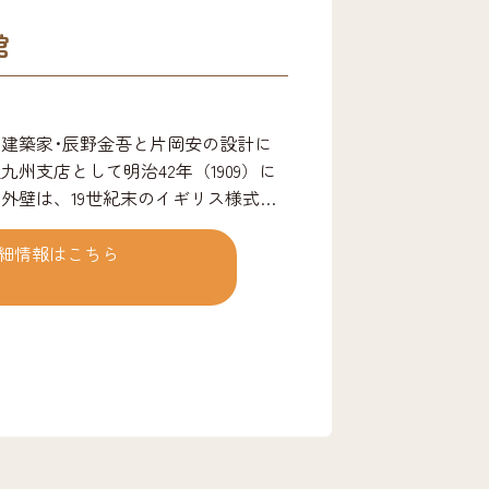
館
建築家･辰野金吾と片岡安の設計に
州支店として明治42年（1909）に
外壁は、19世紀末のイギリス様式
ど、小規模ながら変化に富んでいる。
史資料館として使用された後、平成6年
細情報はこちら
室等を備えた市民に開かれた施設「赤煉瓦
て，2019年8月21日に，リニューア