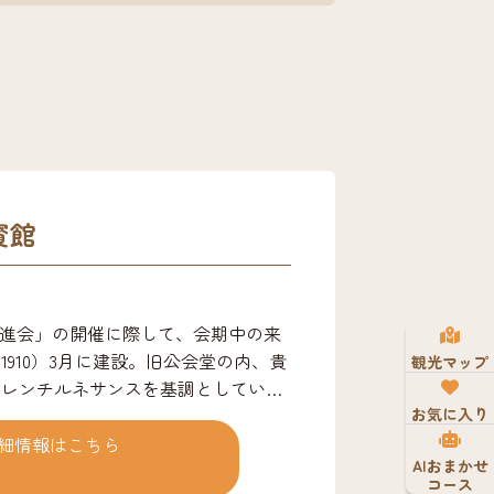
賓館
共進会」の開催に際して、会期中の来
1910）3月に建設。旧公会堂の内、貴
観光マップ
フレンチルネサンスを基調としてい
お気に入り
重であり、国の重要文化財（建造物）
0円・子ども(15歳未満) 100円・6歳
細情報はこちら
AIおまかせ
 旧福岡県公会堂貴賓館では、展示物を
コース