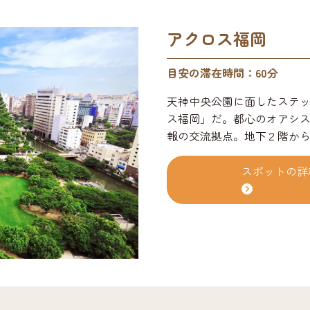
アクロス福岡
目安の滞在時間：60分
天神中央公園に面したステ
ス福岡」だ。都心のオアシ
報の交流拠点。地下２階から
フォニーホール、イベント
センター、オフィス、レス
スポットの詳
ろっている。