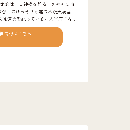
の地名は、天神様を祀るこの神社に由
菅原道真を祀っている。大宰府に左
した自分の姿を川面に映したことから
いる。当初は今泉にあったものを、江
細情報はこちら
黒田長政が、福岡城の鬼門にあたる
した。