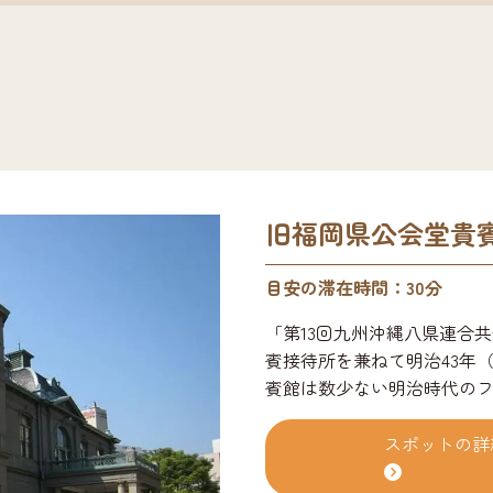
旧福岡県公会堂貴
目安の滞在時間：30分
「第13回九州沖縄八県連合
賓接待所を兼ねて明治43年（
賓館は数少ない明治時代の
る。木造公共建物として貴
に指定。 【入館料】・大人 20
スポットの詳
未満、65歳以上は入館無料