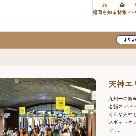
福岡を知る
特集
イ
よりよ
天神エ
九州一の繁
老舗のデパ
そんな天神
スポットや
です。