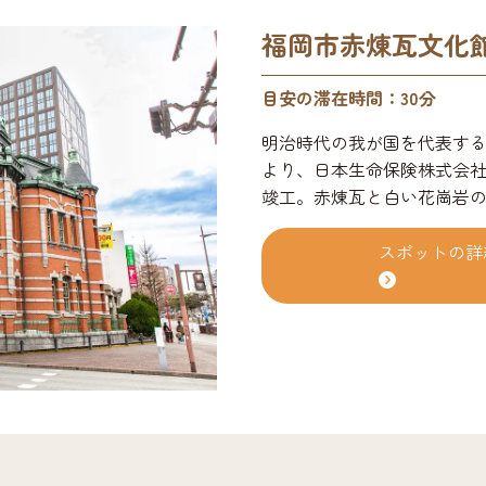
福岡市赤煉瓦文化
目安の滞在時間：30分
明治時代の我が国を代表する
より、日本生命保険株式会社九
竣工。赤煉瓦と白い花崗岩の
で、ほかに尖塔やドームな
平成2年（1990）まで市歴
スポットの詳
(1994)２月、有料の会議
文化館」としてオープン。そし
ルオープンしました。