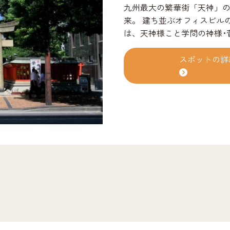
九州最大の繁華街「天神」
来。 建ち並ぶオフィスビルの谷間にひっそりと建つ水鏡天満宮
は、天神様こと学問の神様･
遷された菅原道真が、憔悴
この名がついたと言われて
スポットの詳
戸時代初期に初代福岡藩主･
現在地に東の鎮守として移