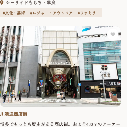
シーサイドももち・早良
上: 2,400円 15歳以下: 1,000円 ※3歳以下は、要保護者同伴
（無料） ※ハイシーズンは料金が異なる場合がございます
#文化・芸術
#レジャー・アウトドア
#ファミリー
のでご了承ください。
川端通商店街
博多でもっとも歴史がある商店街。およそ400ｍのアーケー