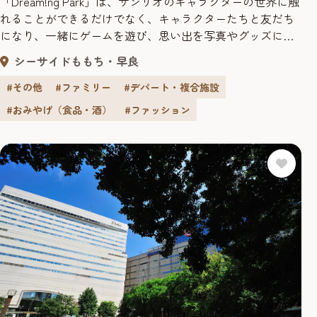
「Dream!ng Park」は、サンリオのキャラクターの世界に触
れることができるだけでなく、キャラクターたちと友だち
になり、一緒にゲームを遊び、思い出を写真やグッズにし
て持って帰ることができる、福岡初の新しいサンリオの
シーサイドももち・早良
キャラクター施設です。 入場料は無料で、お土産にもピッ
タリな福岡限定のグッズなどを販売するほか、「デジタ
#その他
#ファミリー
#デパート・複合施設
ル」と「遊び」を融合したゲームをはじめここでしか体験
#おみやげ（食品・酒）
#ファッション
できない新し...