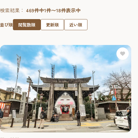
検索結果：
469件中1件〜18件表示中
閲覧数順
更新順
近い順
並び順