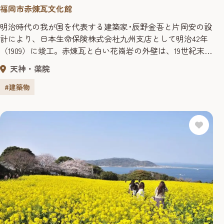
福岡市赤煉瓦文化館
明治時代の我が国を代表する建築家･辰野金吾と片岡安の設
計により、日本生命保険株式会社九州支店として明治42年
（1909）に竣工。赤煉瓦と白い花崗岩の外壁は、19世紀末の
イギリス様式で、ほかに尖塔やドームなど、小規模ながら
天神・薬院
変化に富んでいる。 平成2年（1990）まで市歴史資料館とし
て使用された後、平成6年(1994)２月、有料の会議室等を備
#建築物
えた市民に開かれた施設「赤煉瓦文化館」としてオープ
ン...