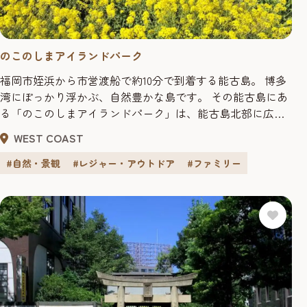
のこのしまアイランドパーク
福岡市姪浜から市営渡船で約10分で到着する能古島。 博多
湾にぽっかり浮かぶ、自然豊かな島です。 その能古島にあ
る「のこのしまアイランドパーク」は、能古島北部に広が
る約15万平方メートルの自然公園です。 桜、菜の花、コス
WEST COAST
モスなど、一年を通じて季節の花々が咲き誇ります。 特
に、菜の花とコスモスは有名！ 眼下に広がる博多湾の青さ
#自然・景観
#レジャー・アウトドア
#ファミリー
とのコントラストは「絶景」の一言につきます。 ...