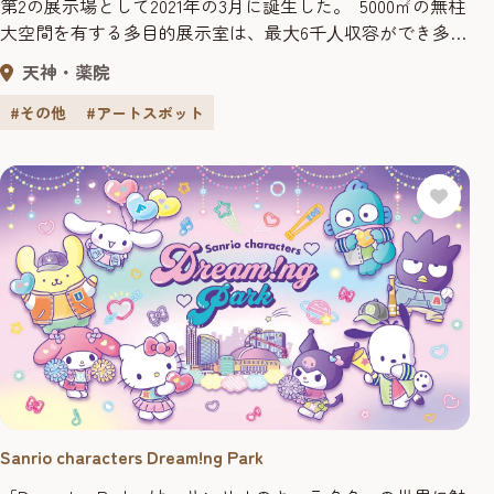
第2の展示場として2021年の3月に誕生した。 5000㎡の無柱
大空間を有する多目的展示室は、最⼤6千⼈収容ができ多種
多様な催事に対応可能。
天神・薬院
#その他
#アートスポット
Sanrio characters Dream!ng Park