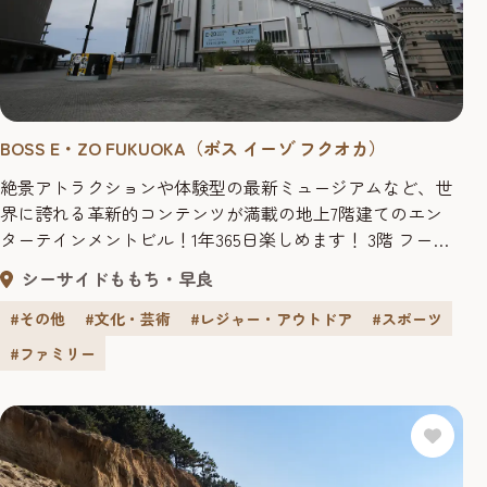
BOSS E・ZO FUKUOKA（ボス イーゾ フクオカ）
絶景アトラクションや体験型の最新ミュージアムなど、世
界に誇れる革新的コンテンツが満載の地上7階建てのエン
ターテインメントビル！1年365日楽しめます！ 3階 フード
ホールフロア 3階には様々な革新的な「食」のエンタメを
シーサイドももち・早良
演出する、テラス席を備えた複数テナントによるフード
ホールフロアがあり、「日本初上陸」「九州初上陸」「有
#その他
#文化・芸術
#レジャー・アウトドア
#スポーツ
名店による新ブランド」など“新しい＆美味しい”が詰まっ
#ファミリー
てい...