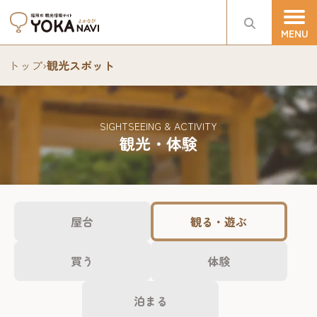
トップ
›
観光スポット
SIGHTSEEING & ACTIVITY
観光・体験
屋台
観る・遊ぶ
買う
体験
泊まる