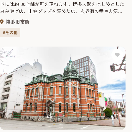
ドには約130店舗が軒を連ねます。博多人形をはじめとした
おみやげ店、山笠グッズを集めた店、玄界灘の幸や人気
ラーメン店もあり、博多散策の定番スポット。金・土・日
博多旧市街
曜やイベント時には、商店街の中にあるイベント広場で名
物の川端ぜんざいも味わえます。夕方5時には完売するた
#その他
め、早めに行くのがオススメ！