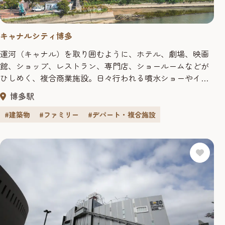
キャナルシティ博多
運河（キャナル）を取り囲むように、ホテル、劇場、映画
館、ショップ、レストラン、専門店、ショールームなどが
ひしめく、複合商業施設。日々行われる噴水ショーやイベ
ントの他、ショッピングに、レジャーに、そしてグルメに
博多駅
と、ここに来ればとにかく退屈することなし！海外からの
観光客も多い福岡観光では人気のスポットだ。 買う キャナ
#建築物
#ファミリー
#デパート・複合施設
ルシティ博多は、注目のショップが多数集まる複合商業施
設。ファッションから雑...