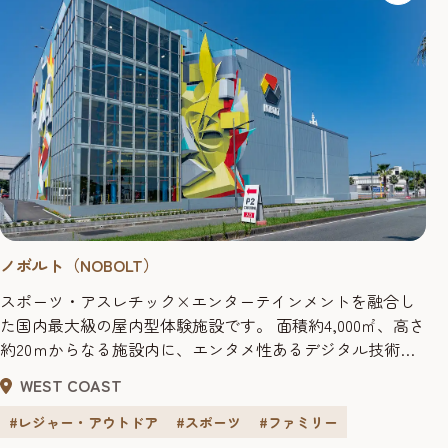
ノボルト（NOBOLT）
スポーツ・アスレチック×エンターテインメントを融合し
た国内最大級の屋内型体験施設です。 面積約4,000㎡、高さ
約20ｍからなる施設内に、エンタメ性あるデジタル技術を
加えた、スポーツ・アスレチックコンテンツなど16種のア
WEST COAST
トラクションを設置し、遊び感覚で運動をすることが出
来、ファミリー層やカップル、本格アスリートの方まで、
#レジャー・アウトドア
#スポーツ
#ファミリー
幅広いお客様にお楽しみいただけます！ 事前予約チケット