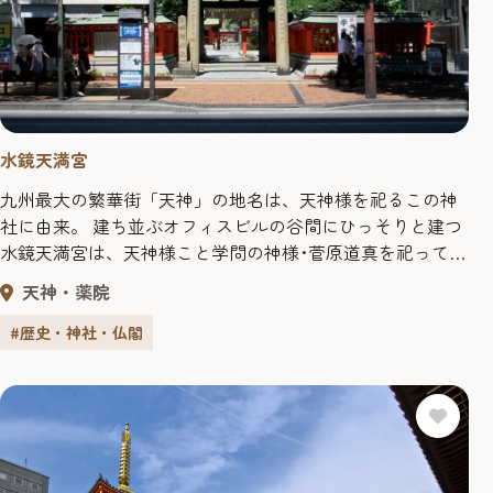
水鏡天満宮
九州最大の繁華街「天神」の地名は、天神様を祀るこの神
社に由来。 建ち並ぶオフィスビルの谷間にひっそりと建つ
水鏡天満宮は、天神様こと学問の神様･菅原道真を祀ってい
る。大宰府に左遷された菅原道真が、憔悴した自分の姿を
天神・薬院
川面に映したことからこの名がついたと言われている。当
初は今泉にあったものを、江戸時代初期に初代福岡藩主･黒
#歴史・神社・仏閣
田長政が、福岡城の鬼門にあたる現在地に東の鎮守として
移した。