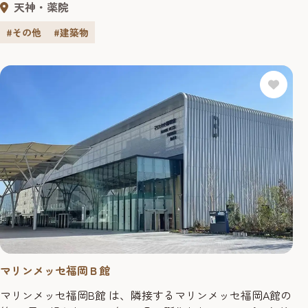
天神・薬院
初から斬新でありながら落ち着いた雰囲気を効果的に演出
している。交通アクセスも地下鉄天神駅、天神南駅と直結
#その他
#建築物
し、さらに西鉄福岡（天神）駅や西鉄天神バスセンターに
も通じる好環境を誇...
マリンメッセ福岡Ｂ館
マリンメッセ福岡B館 は、隣接するマリンメッセ福岡A館の