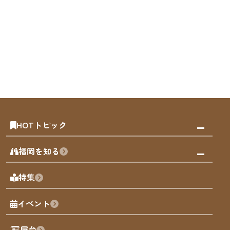
HOTトピック
みんなの旅行記
福岡を知る
天神エリア
福岡の見どころ
特集
博多旧市街
福岡の魅力
福岡城
イベント
観光カレンダー
歴史・文化
観光PR動画
屋台