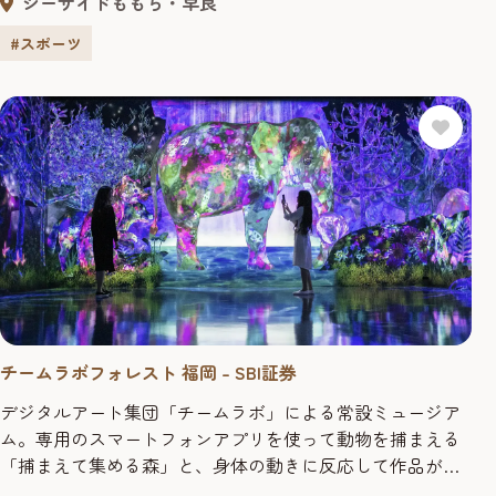
シーサイドももち・早良
クホークス】 1999年、2000年と２年間連続リーグ優勝を成
し遂げ、2001年の観客動員数はジャイアンツに次ぐ300万人
#スポーツ
を記録。 名実ともに日本のプロ野球を代表す...
チームラボフォレスト 福岡 – SBI証券
デジタルアート集団「チームラボ」による常設ミュージア
ム。専用のスマートフォンアプリを使って動物を捕まえる
「捕まえて集める森」と、身体の動きに反応して作品が変
化する「運動の森」の2つのエリアからなる。 料金 16歳以