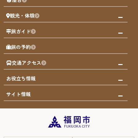
まち歩き
観光・体験
福岡グルメ
福岡の祭り
観る・遊ぶ
旅ガイド
屋台
福岡を楽しむ
モデルコース
旅の予約
買う
福岡のアート
AIおまかせコース
体験
福岡のナイトタイム
交通アクセス
オリジナルプラン
泊まる
福岡の歴史・文化
みんなの旅行記
市内交通ガイド
お役立ち情報
サステナブルツーリズム
お得なチケット
福岡検定
お知らせ
サイト情報
よかなび音声ガイド
災害情報
まち歩き・体験プログラム掲載申込
重要なお知らせ
福岡のエリア
お得なチケット
観光案内所一覧
エリアガイド
観光案内所一覧
緊急時の連絡先
博多旧市街