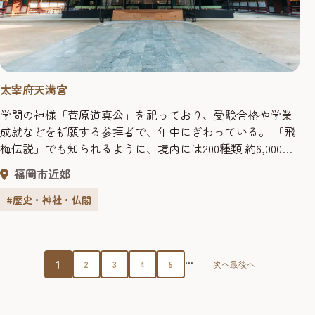
太宰府天満宮
学問の神様「菅原道真公」を祀っており、受験合格や学業
成就などを祈願する参拝者で、年中にぎわっている。 「飛
梅伝説」でも知られるように、境内には200種類 約6,000本
もの梅の木があり、2月上旬から3月中旬に境内を艶やかに
福岡市近郊
彩る。 梅にちなんだ焼餅「梅ヶ枝餅」は有名な甘味として
知られており、参道を歩くと、数多くの店がにぎやかに建
#歴史・神社・仏閣
ち並ぶ。なかでも、天神様にご縁ある鳥「うそ」の人形
を、紫蘇入り...
...
1
2
3
4
5
次へ
最後へ