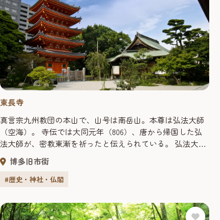
東長寺
真言宗九州教団の本山で、山号は南岳山。本尊は弘法大師
（空海）。 寺伝では大同元年（806）、唐から帰国した弘
法大師が、密教東漸を祈ったと伝えられている。 弘法大師
創建の寺としては日本最古で、当初は海辺の地にありまし
博多旧市街
たが、福岡藩二代藩主･黒田忠之によって現在地へと移り、
黒田家により300石の寺領と山林15万坪の寄進がなされた。
#歴史・神社・仏閣
墓地には二代･忠之、三代･光之、八代･治高の墓があり、現
在は市指...