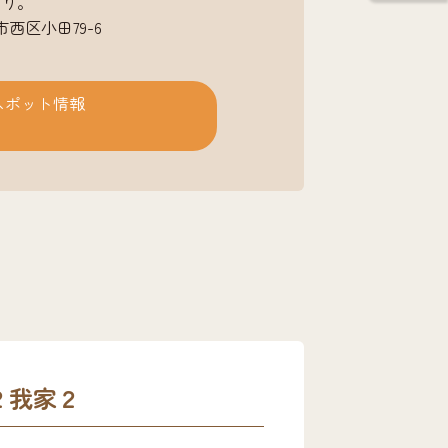
あり。
岡市西区小田79-6
スポット情報
２我家２