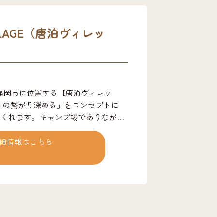
ILLAGE（唐泊ヴィレッ
福岡市に位置する【唐泊ヴィレッ
との繋がり深める」をコンセプトに
てくれます。キャンプ場でありなが
泊者無料）、徒歩1分圏内にプライ
な体験ができます。夜には、満天の星
細情報はこちら
好きな場所でご覧いただけます。山と
すすめです。 人と人、そして地域が
繋がり拡がる。初めての人もそうでな
だか ホッとする。気がつけばみんな
創っていきます。 プラン詳細 ・手
人 →必要なキャンプ道具一式含まれてる手