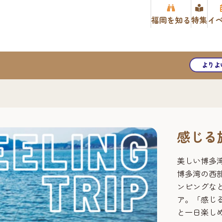
福岡を知る
特集
イ
よりよ
感じる旅 
美しい博多
博多湾の西
ンピングな
ア。「感じる旅
と一日楽し