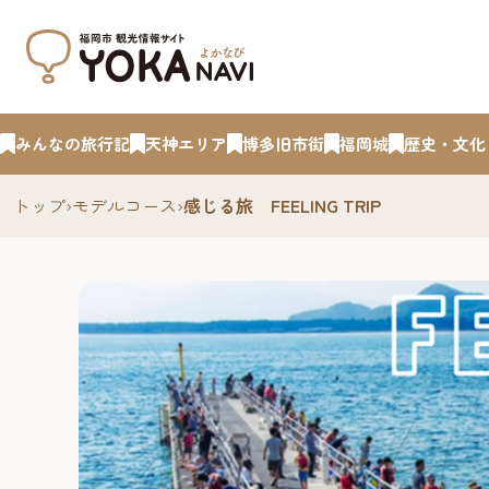
みんなの旅行記
天神エリア
博多旧市街
福岡城
歴史・文化
トップ
›
モデルコース
›
感じる旅 FEELING TRIP