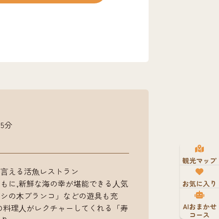
す。初心者の方には、釣り方や仕掛け
。「海洋釣堀」では豪快なマダイ釣り
してみてください！また夏はBBQ、
鮮な魚介を頂けます。 ■釣台利用料
人500円■入園料（見学のみ）大人200
は、釣台には入ることができませんので
5分
観光マップ
も⾔える活⿂レストラン
もに,新鮮な海の幸が堪能できる⼈気
お気に入り
ヤシの⽊ブランコ」などの遊具も充
AIおまかせ
の料理⼈がレクチャーしてくれる「寿
コース