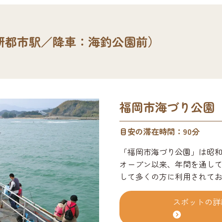
研都市駅／降車：海釣公園前）
福岡市海づり公園
目安の滞在時間：90分
「福岡市海づり公園」は昭和6
オープン以来、年間を通し
して多くの方に利用されてお
鋼製釣り桟橋では本格的な釣
ナーや魚拓展示コーナー、
スポットの詳
や授乳室もあり、売店では