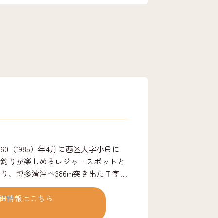
0（1985）年4月に西区大字小田に
て釣りが楽しめるレジャースポットと
り、博多湾沖へ386m突き出たＴ字型
りが楽しめます。 園内には軽食コー
展望所、身体障害者用トイレ、休憩所
細情報はこちら
道具やエサを販売、貸し竿（有料）も