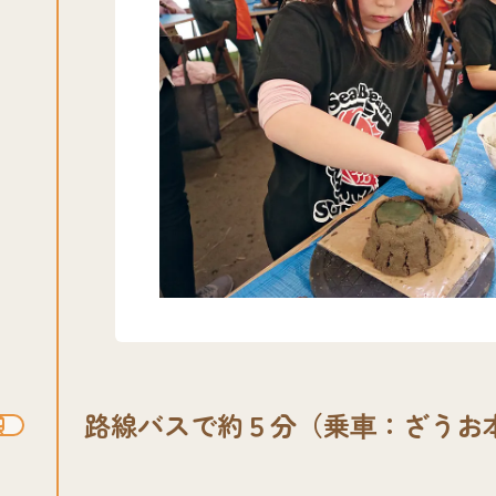
路線バスで約５分（乗⾞：ざうお