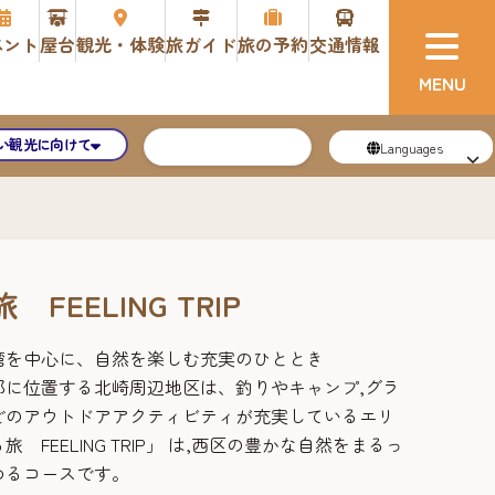
ベント
屋台
観光・体験
旅ガイド
旅の予約
交通情報
い観光に向けて
Languages
FEELING TRIP
湾を中心に、自然を楽しむ充実のひととき
部に位置する北崎周辺地区は、釣りやキャンプ,グラ
どのアウトドアアクティビティが充実しているエリ
 FEELING TRIP」 は,西区の豊かな自然をまるっ
めるコースです。