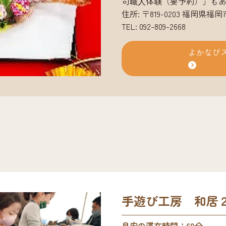
司職⼈体験（要予約）」も
住所: 〒819-0203 福岡県福
TEL: 092-809-2668
よかなび
手遊び工房 和居
目安の滞在時間：60分