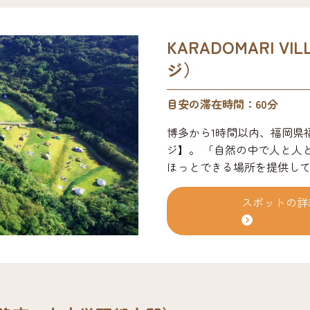
KARADOMARI V
ジ）
目安の滞在時間：60分
博多から1時間以内、福岡県
ジ】。 「自然の中で人と人
ほっとできる場所を提供し
ら、サウナ、焚き火バー（宿
ベートビーチがあり、様々
スポットの詳
をビーチや草原など自分の
海どちらも満喫したい方にお
唐泊の自然の中で心地よく
い人もここに来るだけでなん
友達。そんな場を皆様と共に
ぶらプラン¥15,000~/1