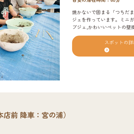
焼かないで固まる「つちだま
ジェを作っています。ミニガ
ブジェ,かわいいペットの壁
す。
スポットの詳
本店前 降⾞：宮の浦）