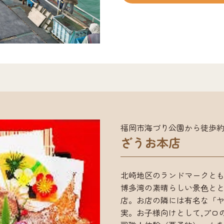
あるので手ぶらでも安心で
作りの指導を行っています
が体験できます。一度、挑戦
冬は牡蠣小屋がオープンし新
（４時間）大人1,000円，小
円，小人100円※入園の方
ご注意ください。
福岡市海づり公園から徒歩約
ざうお本店
北崎地区のランドマークと
博多湾の素晴らしい景⾊とと
店。お店の隣には有名な「
実。お⼦様向けとして,プロ