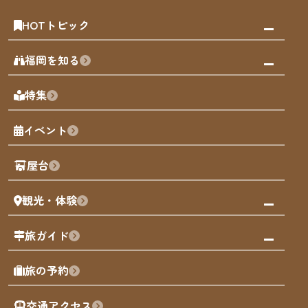
HOTトピック
みんなの旅行記
福岡を知る
天神エリア
福岡の見どころ
特集
博多旧市街
福岡の魅力
福岡城
イベント
観光カレンダー
歴史・文化
観光PR動画
屋台
まち歩き
観光・体験
福岡グルメ
福岡の祭り
観る・遊ぶ
旅ガイド
屋台
福岡を楽しむ
モデルコース
旅の予約
買う
福岡のアート
AIおまかせコース
体験
福岡のナイトタイム
交通アクセス