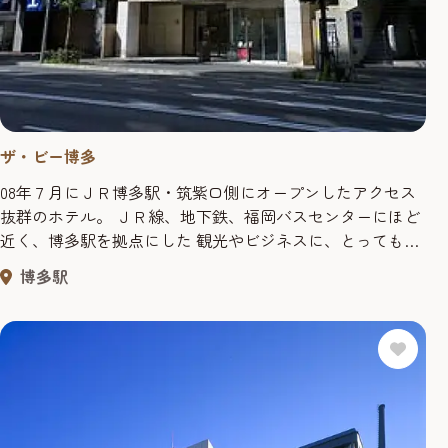
ザ・ビー博多
08年７月にＪＲ博多駅・筑紫口側にオープンしたアクセス
抜群のホテル。 ＪＲ線、地下鉄、福岡バスセンターにほど
近く、博多駅を拠点にした 観光やビジネスに、とっても便
利。 モダン＆シックをコンセプトにした客室は、ナチュラ
博多駅
ルカラーのインテリアでコーディネートされ、 安心感と心
地よい時間を提供する。 また、シングルサイズのベッド
も、140㎝とゆったりくつろげるサイズを採用し、 ロビー
では、挽きたての...