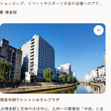
ショッピング、イベントやスポーツ大会の会場へのアクセ
スも抜群です。多彩な客室から、ニーズに合わせてお選び
博多駅
いただけます。 ＜客室数＞30室 ＜シングル＞12室 ＜
ツイン＞2部屋のみです。 ＜グループ＞2段ベットになっ
ています。シャワー・トイレ・洗面は共有スペースでのご
利用になります。 ＜フ...
博多中洲ワシントンホテルプラザ
JR博多駅と天神のほぼ中心、九州一の繁華街「中洲」にあ