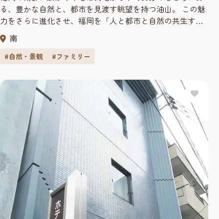
る、豊かな自然と、都市を見渡す眺望を持つ油山。 この魅
力をさらに進化させ、福岡を「人と都市と自然の共生する
まち」として世界に発信するために、市民に親しまれてき
南
た「油山市民の森」と「油山牧場」がひとつになって新た
に生まれ変わります。 コンセプトスローガンは、「BACK
#自然・景観
#ファミリー
TO NATURE」 食・キャンプ・宿泊施設・アスレチック・建
築・...