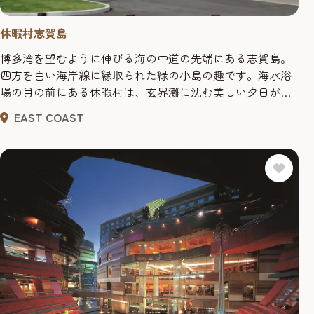
休暇村志賀島
博多湾を望むように伸びる海の中道の先端にある志賀島。
四方を白い海岸線に縁取られた緑の小島の趣です。海水浴
場の目の前にある休暇村は、玄界灘に沈む美しい夕日が自
慢、平成18年にリニューアルオープンしたお部屋は、全室
EAST COAST
オーシャンビュー。玄界灘を一望しながら、おくろぎいた
だけます。また、平成17年にオープンした温泉館「金印の
湯」。玄界灘に沈む夕日を眺めながら「源泉かけ流し」の
温泉に入れば、日々の疲れが...