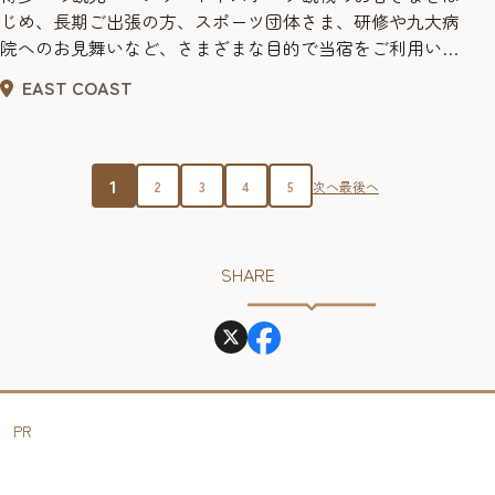
じめ、長期ご出張の方、スポーツ団体さま、研修や九大病
院へのお見舞いなど、さまざまな目的で当宿をご利用いた
だいております。JR吉塚駅または地下鉄「馬出九大病院
EAST COAST
前」から徒歩4分の好立地。天神はもちろん、博多駅や中
洲、福岡空港までも交通の便がよく、ご好評いただいてお
ります。4階建ての建物にはコインランドリー、ビールや
ジュースなどの自動販売機、貸し...
1
2
3
4
5
次へ
最後へ
SHARE
PR