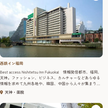
西鉄イン福岡
Best access Nishitetsu Inn Fukuoka! 情報発信都市、福岡、
天神。ファッション、ビジネス、カルチャーなどあらゆる
情報を求めて九州各地や、韓国、中国から人々が集まりま
す。また九州一の繁華街でもある中洲も福岡の代名詞のひ
天神・薬院
とつです。 西鉄イン福岡は、その天神・中洲の中心に位
置する「福岡市役所」や「アクロス福岡」などの公共施設
にもほど近く最高のロケーション。 立地は、...