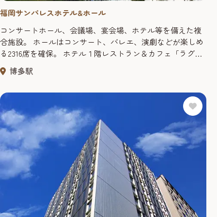
福岡サンパレスホテル&ホール
コンサートホール、会議場、宴会場、ホテル等を備えた複
合施設。 ホールはコンサート、バレエ、演劇などが楽しめ
る2316席を確保。 ホテル１階レストラン＆カフェ「ラグー
ン」、ホテル10階に博多湾を一望しながらフレンチを楽し
博多駅
める展望レストラン「ラピュタ」、9階に展望和食処「銀
河」、1階にはレストラン＆カフェ「ラグーン」があり、コ
ンサートホールをはじめ、様々なスタイルに応じるブライ
ダルにも人気がある。