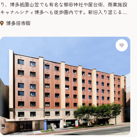
り、博多
園山笠でも有名な櫛田神社や屋台街、商業施設
祇
キャナルシティ博多へも徒歩圏内です。新旧入り混じる博
多らしさを感じていただけるロケーションで観光、ビジネ
博多旧市街
ス利用で好評です。快適で機能的なお部屋は全247室。シン
グルルームには全室ワイドベッドを採用し、加湿空気清浄
機も完備しており快適にお過ごしいただけます。2名利用の
お客様にはツインルーム...