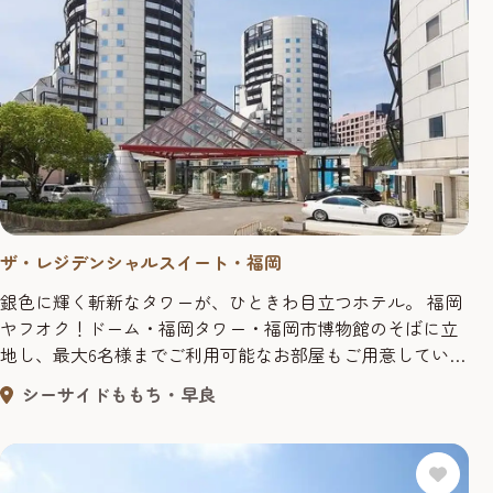
ザ・レジデンシャルスイート・福岡
銀色に輝く斬新なタワーが、ひときわ目立つホテル。 福岡
ヤフオク！ドーム・福岡タワー・福岡市博物館のそばに立
地し、最大6名様までご利用可能なお部屋もご用意していま
す。 グループ・ファミリーのご利用に最適です。 広い室内
シーサイドももち・早良
には全室にミニキッチン・乾燥機付洗濯機・電子レンジま
で装備され新しいホテルライフをご提案いたします。 【レ
ストラン「ヴァンテアン」】プールサイドに面した開放感
あふれる店内で季節の...