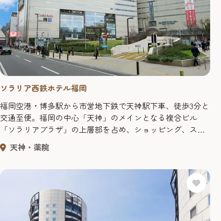
ソラリア西鉄ホテル福岡
福岡空港・博多駅から市営地下鉄で天神駅下車、徒歩3分と
交通至便。福岡の中心「天神」のメインとなる複合ビル
「ソラリアプラザ」の上層部を占め、ショッピング、ス
ポーツ、シネマ等も楽しめます。ビジネスはもとより、観
天神・薬院
光コンベンションの拠点としても最適なコミュニティーホ
テルです。 客室数161室 【レッドフランマ（グリルレスト
ラン）】 オープンキッチンの臨場感あふれる演出とNYスタ
イルのグリル料理...