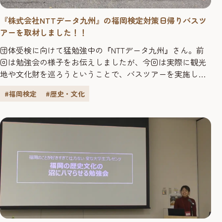
『株式会社NTTデータ九州』の福岡検定対策日帰りバスツ
アーを取材しました！！
団体受検に向けて猛勉強中の『NTTデータ九州』さん。前
回は勉強会の様子をお伝えしましたが、今回は実際に観光
地や文化財を巡ろうということで、バスツアーを実施しま
した!! 今回は、若手職員の皆さんの企画によって、家族同
#福岡検定
#歴史・文化
伴のバスツアーで、以下の内容で催行です♪ ●バスツアー
のスケジュールはこちら！ ①９：40～10：00 出来町公
園に集合 ②10：00～11：00 車窓見学（博多旧市街エリ
アから...