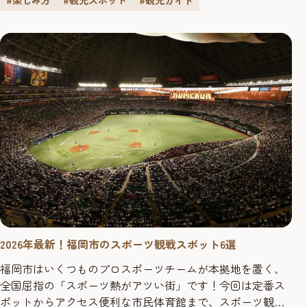
スポットをご紹介いたします。
2026年最新！福岡市のスポーツ観戦スポット6選
福岡市はいくつものプロスポーツチームが本拠地を置く、
全国屈指の「スポーツ熱がアツい街」です！今回は定番ス
ポットからアクセス便利な市民体育館まで、スポーツ観戦