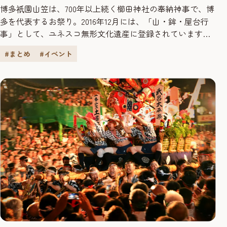
紹介
博多
園山笠は、700年以上続く櫛田神社の奉納神事で、博
祇
多を代表するお祭り。2016年12月には、「山・鉾・屋台行
事」として、ユネスコ無形文化遺産に登録されています。
このお祭りでは、櫛田神社を拠点として、7月1日から15日
#まとめ
#イベント
までの15日間にわたり様々な行事が展開されます。ここで
は、博多
園山笠の日程・見どころ・コースについてご紹
祇
介します！ 7月1日 ◆飾り山笠公開 7月1日より7月14日深...