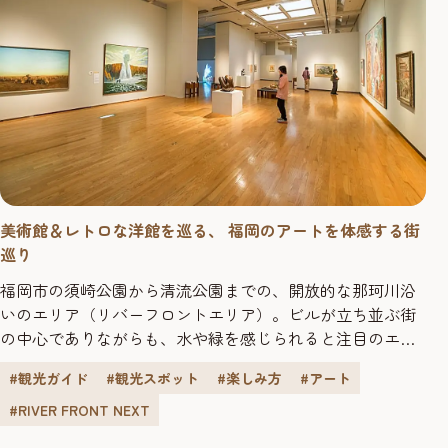
美術館＆レトロな洋館を巡る、 福岡のアートを体感する街
巡り
福岡市の須崎公園から清流公園までの、開放的な那珂川沿
いのエリア（リバーフロントエリア）。ビルが立ち並ぶ街
の中心でありながらも、水や緑を感じられると注目のエリ
アです。 そんなリバーフロントエリアにおいて、自然も街
#観光ガイド
#観光スポット
#楽しみ方
#アート
も、そしてアートも感じる街巡りはいかがでしょう。 2016
年7月にリニューアルした「水上公園」。 水上公園は2016年
#RIVER FRONT NEXT
のリニューアル後、レストランが楽しめる施設も加わり