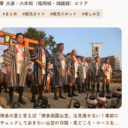
大濠・六本松（福岡城・鴻臚館）エリア
を馳せてみませんか。観光にはもちろん、福岡で暮らす
方々にとっても新しい発見や体験ができるスポットとして
#まとめ
#観光ガイド
#観光スポット
#楽しみ方
進化を続けている福岡城・鴻臚館エリアを紹介します。 福
岡城・鴻臚館エリアを巡るなら...
博多の夏と言えば「博多
園山笠」は見逃せない！事前に
祇
チェックしておきたい山笠の日程・見どころ・コースをご