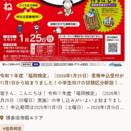
令和７年度「福岡検定」（2026年1月25日）受検申込受付が
11月1日から始まりました！小学生向けの試験区分新設！今
年も学生は受検料無料！！
皆さん、こんにちは！ 令和７年度「福岡検定」（2026年1
月25日（日曜日）実施）の申し込みがいよいよ始まりまし
た！ 申込期間は2025年11月1日（土曜日）～2026年1月19日
（月曜日）です。※団体（10名以上）申込は2025年1月9日
博多旧市街エリア
（金曜日）まで。 今回もオンライン開催となりますが、イ
ンターネット環境がない方や不安な方を対象に、問題用紙
#福岡検定