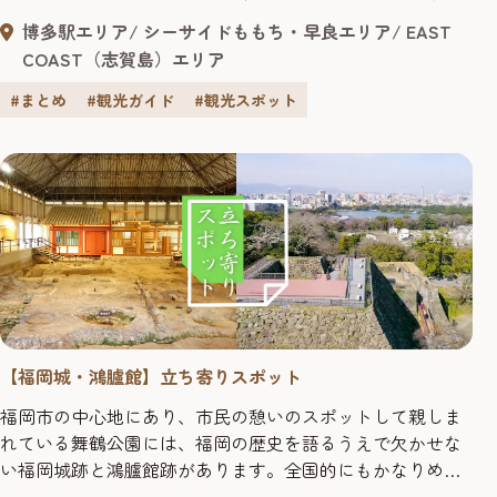
スポットを紹介いたします。 試合観戦と合わせて福岡市の
博多駅エリア
シーサイドももち・早良エリア
EAST
観光・グルメもぜひ楽しんでください！
COAST（志賀島）エリア
#まとめ
#観光ガイド
#観光スポット
【福岡城・鴻臚館】立ち寄りスポット
福岡市の中心地にあり、市民の憩いのスポットして親しま
れている舞鶴公園には、福岡の歴史を語るうえで欠かせな
い福岡城跡と鴻臚館跡があります。全国的にもかなりめず
らしい二重の国指定史跡を巡りながら、悠久の歴史に思い