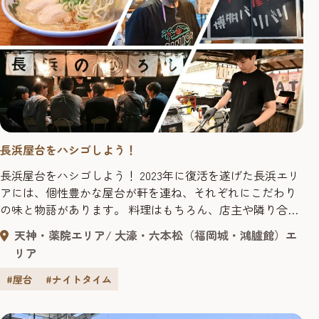
長浜屋台をハシゴしよう！
長浜屋台をハシゴしよう！ 2023年に復活を遂げた長浜エリ
アには、個性豊かな屋台が軒を連ね、それぞれにこだわり
の味と物語があります。 料理はもちろん、店主や隣り合わ
せたお客さんとの出会いも、長浜屋台ならではの魅力。
天神・薬院エリア
大濠・六本松（福岡城・鴻臚館）エ
「次は、あの屋台に行ってみたら？」 店主のそんな一言を
リア
きっかけに、もう一軒、またもう一軒。 店主から店主へ、
人とのつながりをたどる"ハシゴ旅"に出かけてみません
#屋台
#ナイトタイム
か。 目...