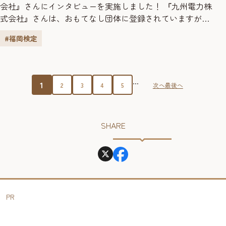
会社』さんにインタビューを実施しました！ 『九州電力株
式会社』さんは、おもてなし団体に登録されていますが、
団体受検をしようと思ったきっかけを教えてください。 仕
#福岡検定
事上で福岡の歴史や文化に興味があり、もっと深く知りた
いと思ったのがきっかけです。仲間と一緒に学ぶことで理
解も深まり、福岡への愛着もより一層強くなりました。楽
しく学べる良...
...
1
2
3
4
5
次へ
最後へ
SHARE
PR