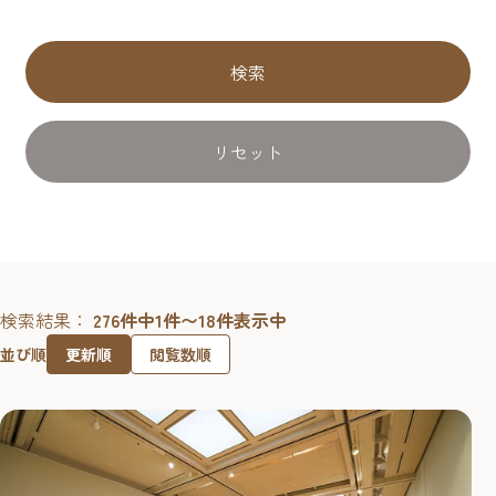
検索
リセット
検索結果：
276件中1件〜18件表示中
更新順
閲覧数順
並び順