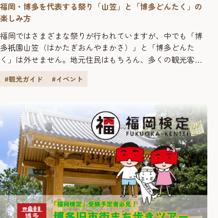
福岡・博多を代表する祭り「山笠」と「博多どんたく」の
楽しみ方
福岡ではさまざまな祭りが行われていますが、中でも「博
多
園山笠（はかたぎおんやまかさ）」と「博多どんた
祇
く」は外せません。地元住民はもちろん、多くの観光客が
訪れ大きな盛り上がりを見せます。それぞれの特徴、日
#観光ガイド
#イベント
程、見どころ、楽しみ方をご紹介します。 【博多
園山笠
祇
とは？】 「博多
園山笠」は、700年以上続く櫛田神社の
祇
奉納神事で、毎年7月1日から15日まで開催されます。その
起源は、仁治二（124...