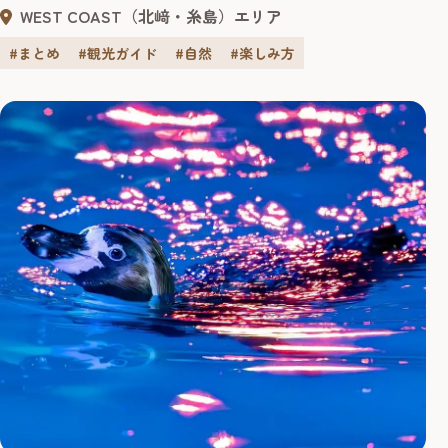
グ体験、話題のキャンプ場で自然を満喫、そして美しい夕
WEST COAST（北﨑・糸島）エリア
日も！「ウエストコースト」エリアで、この夏におすすめ
の体験をご紹介します。日常の喧騒を離れ、特別な夏の思
#まとめ
#観光ガイド
#自然
#楽しみ方
い出を作りに出かけてみませんか？