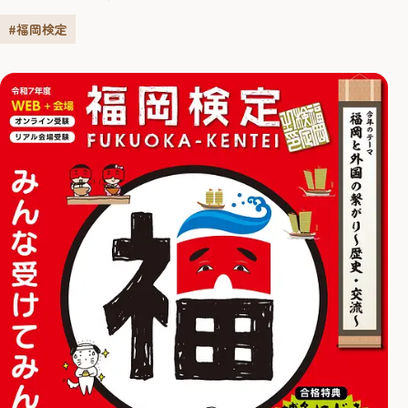
団体に登録されていますが、団体受検をしようと思った
#福岡検定
きっかけを教えてください。 研修中に先輩ガイドから「福
岡検定はガイドに役立つよ」と勧められたのがきっかけで
す。福岡を案内するうえで、自分の知識に不安があったの
で、基礎からしっか...