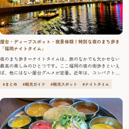
屋台・ディープスポット・夜景体験！特別な夜のまち歩き
「福岡ナイトタイム」
夜のまち歩き＝ナイトタイムは、旅のなかでも欠かせない
最高の楽しみのひとつです。ここ福岡の夜の街歩きといえ
ば、他にはない屋台グルメが定番。近年は、コンパクトな
福岡市街を活かしたエキサイティングな夜景体験や地元民
#まとめ
#観光ガイド
#観光スポット
#ナイトタイム
にも知られていないようなディープスポットも人気を博し
ています。 一日のクライマックスを最高潮に盛り上げてく
れ、唯一無二の体験ができる福岡ナイトタイムを目一杯、
楽しみましょう。