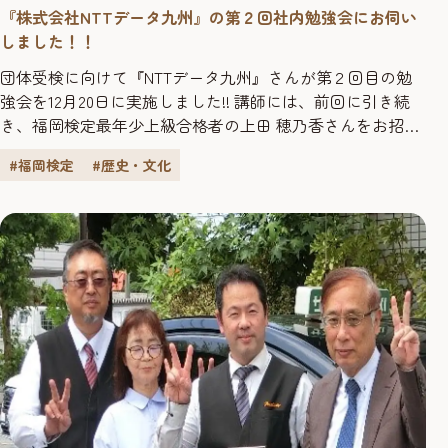
『株式会社NTTデータ九州』の第２回社内勉強会にお伺い
しました！！
団体受検に向けて『NTTデータ九州』さんが第２回目の勉
強会を12月20日に実施しました!! 講師には、前回に引き続
き、福岡検定最年少上級合格者の上田 穂乃香さんをお招き
して、以下の内容での勉強会の開催です♪ ●第２回社内勉
#福岡検定
#歴史・文化
強会のスケジュールはこちら！ ①10：00～10：45 講義
（福岡市のお祭り） ②10：45～10：55 質疑応答 ③11：
00～11：45 講義（福岡城・鴻臚館） ④1...