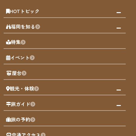
HOTトピック
みんなの旅行記
福岡を知る
天神エリア
福岡の見どころ
特集
博多旧市街
福岡の魅力
福岡城
イベント
観光カレンダー
歴史・文化
観光PR動画
屋台
まち歩き
観光・体験
福岡グルメ
福岡の祭り
観る・遊ぶ
旅ガイド
屋台
福岡を楽しむ
モデルコース
旅の予約
買う
福岡のアート
AIおまかせコース
体験
福岡のナイトタイム
交通アクセス