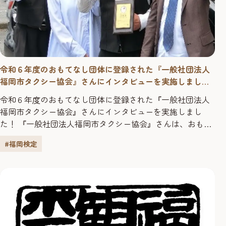
令和６年度のおもてなし団体に登録された『一般社団法人
福岡市タクシー協会』さんにインタビューを実施しまし
た！
令和６年度のおもてなし団体に登録された『一般社団法人
福岡市タクシー協会』さんにインタビューを実施しまし
た！ 『一般社団法人福岡市タクシー協会』さんは、おもて
なし団体に登録されていますが、団体受検をしようと思っ
#福岡検定
たきっかけを教えてください。 タクシーにおけるサービス
向上だけでなく、福岡の伝統文化の振興に繋がるような、
福岡にしかないタクシーを創る事を目的に「プレミアムタ
クシー」を運行させ...