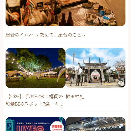
屋台のイロハ ～教えて！屋台のこと～
櫛田神社
【2026】手ぶらOK！福岡の
絶景BBQスポット7選 キャ
ンプ場・海辺・公園で手軽
に楽しむ