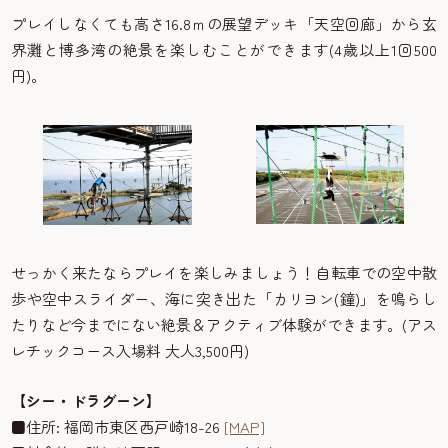
プレイしなくても高さ16.8ｍの展望デッキ「天空回廊」から玄
界灘と博多湾の絶景を楽しむことができます(4歳以上1回500
円)。
せっかく来たならプレイを楽しみましょう！自転車での空中散
歩や空中スライダー、海に突き出た「カリヨン(鐘)」を鳴らし
たりなど今までにない絶景＆アクティブ体験ができます。(アス
レチックコース入場料 大人3,500円)
【シー・ドラグーン】
■住所: 福岡市東区西戸崎18-26
[MAP]