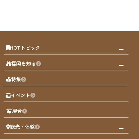
HOTトピック
みんなの旅行記
福岡を知る
天神エリア
福岡の見どころ
特集
博多旧市街
福岡の魅力
福岡城
イベント
観光カレンダー
歴史・文化
観光PR動画
屋台
まち歩き
観光・体験
福岡グルメ
福岡の祭り