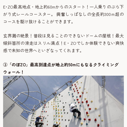
E･ZO最高地点・地上約60mからのスタート！一人乗りのぶら下
がり式レールコースター。 興奮しっぱなしの全長約300ｍ超の
コースを駆け抜けることができます。
玄界灘の絶景！普段は見ることのできないドームの屋根！最大
傾斜箇所の滑走はスリル満点！E・ZOでしか体験できない爽快
感で未知の世界へといざなってくれます。
③「のぼZO」最高到達点が地上約50mにもなるクライミング
ウォール！