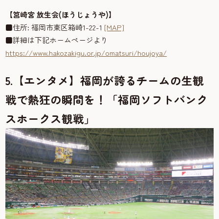
【筥崎宮 放生会(ほうじょうや)】
■住所: 福岡市東区箱崎1-22-1
[MAP]
■詳細は下記ホームページより
https://www.hakozakigu.or.jp/omatsuri/houjoya/
5.【エンタメ】福岡が誇るチームの生観
戦で熱狂の瞬間を！「福岡ソフトバンク
スホークス観戦」