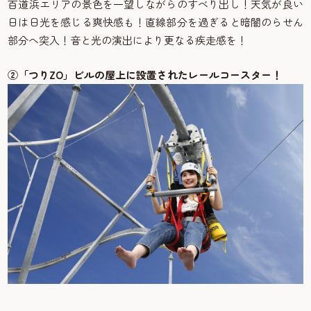
百道浜エリアの景色を一望しながらのすべり出し！天気が良い
日は日光を感じる爽快感も！直線部分を過ぎると暗闇のらせん
部分へ突入！音と光の演出により更なる疾走感を！
②「つりZO」ビルの屋上に設置されたレールコースター！