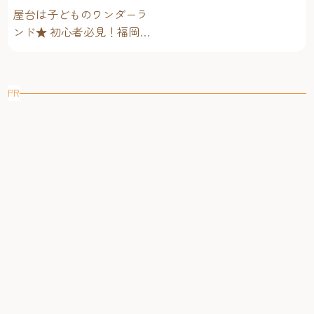
グルメ編～
屋台は子どものワンダーラ
ンド★ 初心者必見！福岡博
多・子連れ屋台のススメ
PR