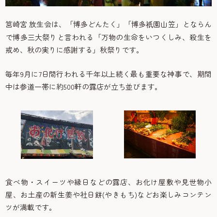
筥崎宮 放生会は、「博多どんたく」「博多
園山笠」とならん
祇
で博多三大祭りと言われる「万物の生命をいつくしみ、殺生を
戒め、秋の実りに感謝する」秋祭りです。
毎年9月に7日間行われる千年以上続く最も重要な神事で、期間
中は参道一帯に約500軒の露店が立ち並びます。
食べ物・スイーツや縁日などの露店、お化け屋敷や見世物小
屋、お土産の新生姜や社日餅(やきもち)などお楽しみコンテン
ツが満載です。