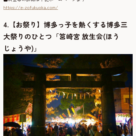
https://e-zofukuoka.com/
4.【お祭り】博多っ子を熱くする博多三
大祭りのひとつ「筥崎宮 放生会(ほう
じょうや)」