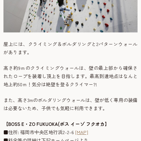
屋上には、クライミング＆ボルダリングと2パターンウォール
があります。
高さ約9ｍのクライミングウォールは、壁の最上部から確保さ
れたロープを装着し頂上を目指します。最高到達地点はなんと
地上約50ｍ！気分は絶壁を登るクライマー?!
また、高さ3mのボルダリングウォールは、壁が低く専用の装備
は必要ないため、子供でも気軽に利用できます。
【BOSS E・ZO FUKUOKA(ボス イーゾ フクオカ】
■住所: 福岡市中央区地行浜2-2-6
[MAP]
■料金等の詳細は下記ホームページより