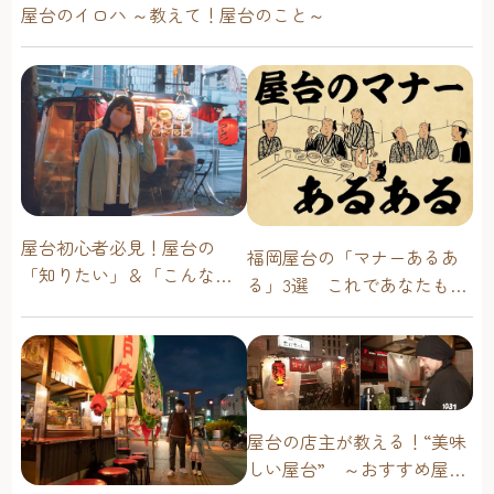
屋台のイロハ ～教えて！屋台のこと～
屋台初心者必見！屋台の
福岡屋台の「マナーあるあ
「知りたい」＆「こんな時
る」3選 これであなたも屋
どうしたらいい？」その疑
台通！
問に答えます！
屋台の店主が教える！“美味
しい屋台” ～おすすめ屋台