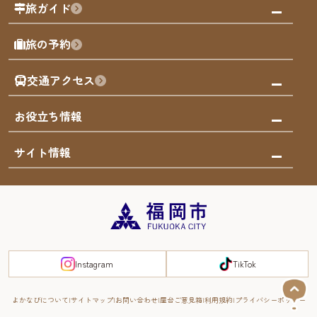
観る・遊ぶ
旅ガイド
屋台
福岡を楽しむ
モデルコース
旅の予約
買う
福岡のアート
AIおまかせコース
体験
福岡のナイトタイム
交通アクセス
オリジナルプラン
泊まる
福岡の歴史・文化
みんなの旅行記
市内交通ガイド
お役立ち情報
サステナブルツーリズム
お得なチケット
福岡検定
お知らせ
サイト情報
よかなび音声ガイド
災害情報
まち歩き・体験プログラム掲載申込
重要なお知らせ
福岡のエリア
お得なチケット
観光案内所一覧
エリアガイド
観光案内所一覧
緊急時の連絡先
博多旧市街
宿泊税
Instagram
TikTok
FUKUOKA EAST&WEST COAST
スマートトラベルガイド
福岡城・鴻臚館
よかなびについて
サイトマップ
お問い合わせ
屋台ご意見箱
利用規約
プライバシーポリシー
RIVER FRONT