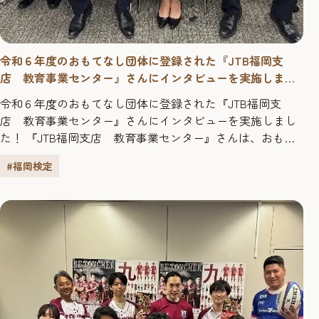
令和６年度のおもてなし団体に登録された『JTB福岡支
店 教育事業センター』さんにインタビューを実施しまし
た！
令和６年度のおもてなし団体に登録された『JTB福岡支
店 教育事業センター』さんにインタビューを実施しまし
た！ 『JTB福岡支店 教育事業センター』さんは、おもて
なし団体に登録されていますが、団体受検をしようと思っ
#福岡検定
たきっかけを教えてください。 福岡の観光や文化に関する
知識を深めることで、顧客へのサービス向上につながると
考えたからです。また社員のスキルアップの機会としても
活用させていた...