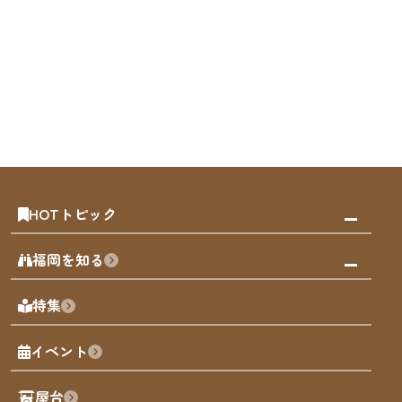
HOTトピック
みんなの旅行記
福岡を知る
天神エリア
福岡の見どころ
特集
博多旧市街
福岡の魅力
福岡城
イベント
観光カレンダー
歴史・文化
観光PR動画
屋台