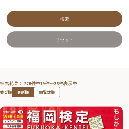
検索
リセット
検索結果：
276件中19件〜36件表示中
更新順
閲覧数順
並び順