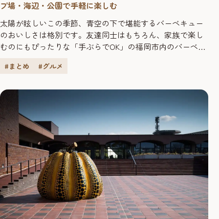
プ場・海辺・公園で手軽に楽しむ
太陽が眩しいこの季節、青空の下で堪能するバーベキュー
のおいしさは格別です。友達同士はもちろん、家族で楽し
むのにもぴったりな「手ぶらでOK」の福岡市内のバーベ
キュースポットをご紹介します。 ※営業時間やの変更など
#まとめ
#グルメ
が出ている場合があります。お出かけ前に各店舗や公式
ホームページにご確認ください。