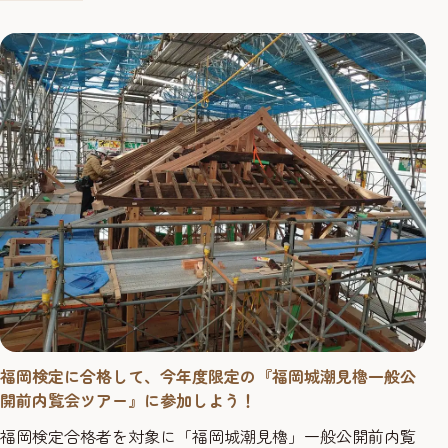
ている中で、福岡検定のことを知り最初は数名が個人で受
けました。しかしその内容の面白さ奥深さに感銘を受け、
もっと会社全体で取...
福岡検定に合格して、今年度限定の『福岡城潮見櫓一般公
開前内覧会ツアー』に参加しよう！
福岡検定合格者を対象に「福岡城潮見櫓」一般公開前内覧