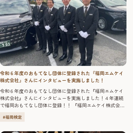
令和６年度のおもてなし団体に登録された『福岡エムケイ
株式会社』さんにインタビューを実施しました！
令和６年度のおもてなし団体に登録された『福岡エムケイ
株式会社』さんにインタビューを実施しました！４年連続
で福岡おもてなし団体に登録！！ 『福岡エムケイ株式会
社』さんは、４年連続でおもてなし団体に登録されていま
#福岡検定
すが、団体受検をしようと思ったきっかけを教えてくださ
い。 タクシー、ハイヤー業務に加え観光業にも力を入れて