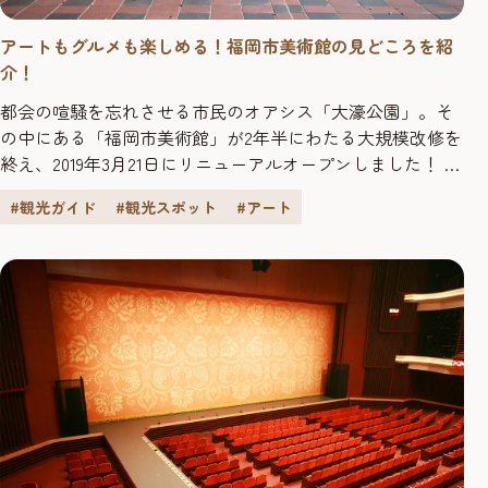
アートもグルメも楽しめる！福岡市美術館の見どころを紹
介！
都会の喧騒を忘れさせる市民のオアシス「大濠公園」。そ
の中にある「福岡市美術館」が2年半にわたる大規模改修を
終え、2019年3月21日にリニューアルオープンしました！ 誰
もが入りやすい、「より開かれた美術館」を掲げ、快適で
#観光ガイド
#観光スポット
#アート
気軽に楽しめる空間として、大濠公園側から１階への新た
な入口とカフェが設けられたほか、キッズスペースが新設
されるなど、大きく進化した「福岡市美術館」の魅力を紹
介します。 19...