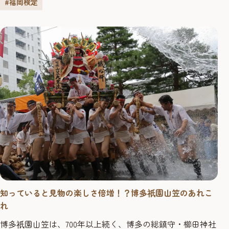
#福岡検定
知っていると見物の楽しさ倍増！？博多
園山笠のあれこ
祇
れ
博多
園山笠は、700年以上続く、博多の総鎮守・櫛田神社
祇