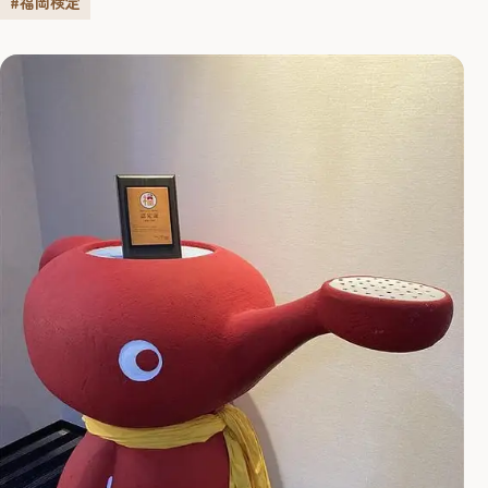
#福岡検定
えてください。 これまでは十数名の有志で福岡検定の団体
受検をしていました。今回、社内外のコミュニケーション
活性化に加え、１つの目標に向かって取り組むことによる
組織力の向上や、...