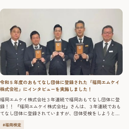
発展なくして、九電グループの発展なし」を合言葉に、地
域の皆さまと一緒に知恵をしぼり、汗をかくことで、九州
の活性化に貢献し...
令和５年度のおもてなし団体に登録された『福岡エムケイ
株式会社』にインタビューを実施しました！
福岡エムケイ株式会社３年連続で福岡おもてなし団体に登
録！！ 『福岡エムケイ株式会社』さんは、３年連続でおも
てなし団体に登録されていますが、団体受検をしようと
思ったきっかけを教えてください。 タクシー、ハイヤー業
#福岡検定
務に加え観光業にも力を入れていくために個々人で勉強し