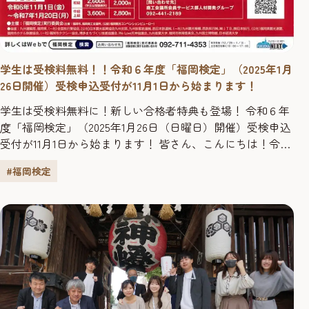
学生は受検料無料！！令和６年度「福岡検定」（2025年1月
26日開催）受検申込受付が11月1日から始まります！
学生は受検料無料に！新しい合格者特典も登場！ 令和６年
度「福岡検定」（2025年1月26日（日曜日）開催）受検申込
受付が11月1日から始まります！ 皆さん、こんにちは！令和
６年度「福岡検定」（2025年1月26日（日曜日）実施）の申
#福岡検定
し込みがいよいよ始まります！ 申込期間は2024年11月1日
（金曜日）～2025年1月20日（月曜日）です。※団体（10名
以上）申込は2025年1月10日（金曜日...