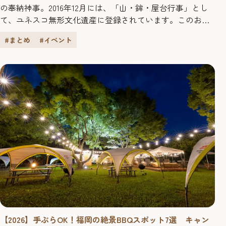
の奉納神事。2016年12月には、「山・鉾・屋台行事」とし
て、ユネスコ無形文化遺産に登録されています。このお祭
りでは、長い伝統もさることながら、その行事やそこで使
#まとめ
#イベント
用される道具に独特の言い回しがたくさんあります。ここ
では、そんな山笠の“うんちく”を紹介します！ 山笠はここ
から始まった！ 山笠を構成する7つの流（ながれ）とは？
街を疾走する...
【2026】手ぶらOK！福岡の絶景BBQスポット7選 キャン