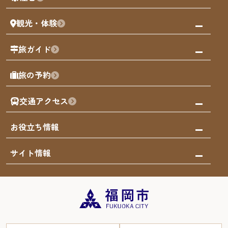
まち歩き
観光・体験
福岡グルメ
福岡の祭り
観る・遊ぶ
旅ガイド
屋台
福岡を楽しむ
モデルコース
旅の予約
買う
福岡のアート
AIおまかせコース
体験
福岡のナイトタイム
交通アクセス
オリジナルプラン
泊まる
福岡の歴史・文化
みんなの旅行記
市内交通ガイド
お役立ち情報
サステナブルツーリズム
お得なチケット
福岡検定
お知らせ
サイト情報
よかなび音声ガイド
災害情報
まち歩き・体験プログラム掲載申込
重要なお知らせ
福岡のエリア
お得なチケット
観光案内所一覧
エリアガイド
観光案内所一覧
緊急時の連絡先
博多旧市街