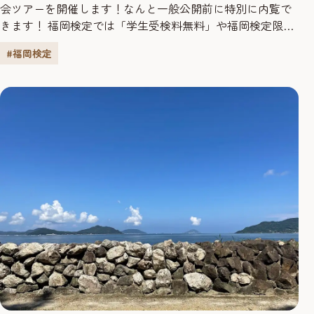
会ツアーを開催します！なんと一般公開前に特別に内覧で
きます！ 福岡検定では「学生受検料無料」や福岡検定限定
「博多はじき」など、より多くの方々に受検していただけ
#福岡検定
るよう取り組んでいます。 今回、令和６年度福岡検定合格
者限定の特別な合格特典をご用意しました！ [福岡城『潮
見櫓』一般公開前内覧会ツアー（概要）] ・開催時期 ３
月中旬ごろに実施予定...