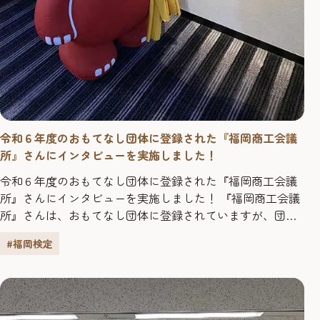
令和６年度のおもてなし団体に登録された『福岡商工会議
所』さんにインタビューを実施しました！
令和６年度のおもてなし団体に登録された『福岡商工会議
所』さんにインタビューを実施しました！ 『福岡商工会議
所』さんは、おもてなし団体に登録されていますが、団体
受検をしようと思ったきっかけを教えてください。 福岡の
#福岡検定
地域振興や中小企業の支援に携わる者として、福岡に関す
る知識を深めたいと思い、団体受検を決めました。また、
中級以上の合格者には資格手当の支給という制度があるた
め中級や上級を目...