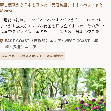
蒙古襲来から日本を守った「元寇防塁」！！スポットまと
め2024
13世紀の初め、チンギス・ハンはアジアからヨーロッパに
またがる強大なモンゴル帝国を打ち立てました。その孫、5
代皇帝フビライは、国名を「元」に改め、日本に使者を送
り、通交を求めましたが、鎌倉幕府はこれに応じませんで
EAST COAST（志賀島）エリア
WEST COAST（北
した。そこで、フビライは1274年に日本に攻め込み、博多
﨑・糸島）エリア
湾西部に上陸し、九州の御家人（武士）たちと激しい戦い
を繰り広げました。この戦いで日本側は苦戦し、博多は大
#まとめ
#観光スポット
#福岡検定
きな被害を受けました...