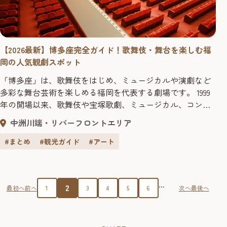
【2026最新】博多座完全ガイド！歌舞伎・舞台を楽しむ福
岡の人気観劇スポット
「博多座」は、歌舞伎をはじめ、ミュージカルや演劇など
多彩な舞台芸術を楽しめる福岡を代表する劇場です。 1999
年の開場以来、歌舞伎や宝塚歌劇、ミュージカル、コン
サートなど幅広い演目を上演し、全国から多くの観客を迎
中洲川端・リバーフロントエリア
えてきました。劇場の世界観に浸り、非日常のひと時を満
喫することができます。今回は博多座の歴史や特徴から、
#まとめ
#観光ガイド
#アート
観劇の楽しみ方まで、「博多座」の魅力をご紹介します！
...
2
最初へ
前へ
1
3
4
5
6
次へ
最後へ