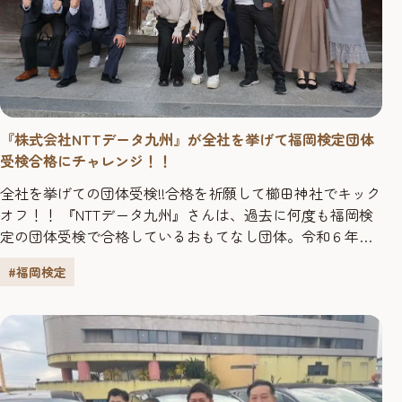
『株式会社NTTデータ九州』が全社を挙げて福岡検定団体
受検合格にチャレンジ！！
全社を挙げての団体受検!!合格を祈願して櫛田神社でキック
オフ！！ 『NTTデータ九州』さんは、過去に何度も福岡検
定の団体受検で合格しているおもてなし団体。令和６年度
の福岡検定では合格者100名以上での団体合格にチャレンジ
#福岡検定
します！ 福岡検定では『NTTデータ九州』さんの取組みに
密着取材してきました！ 今回、櫛田神社での合格祈願の様
子や皆さんの意気込みなどをインタビューします♪ ...