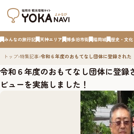
みんなの旅行記
天神エリア
博多旧市街
福岡城
歴史・文化
トップ
›
特集記事
›
令和６年度のおもてなし団体に登録された
令和６年度のおもてなし団体に登録
ビューを実施しました！