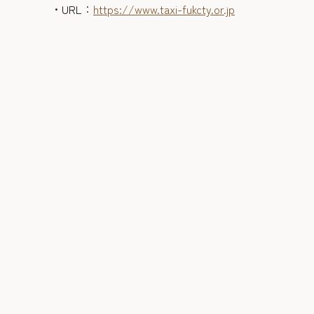
・URL：
https://www.taxi-fukcty.or.jp