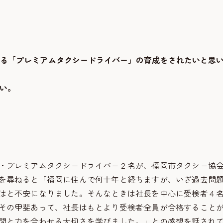
える「プレミアムタクシードライバー」の育成をされたいと思
い。
・プレミアムタクシードライバー２名が、福岡市タクシー協
を尋ねると「福岡に住んで何十年と経ちますが、いざ過去問
はと不安になりました。そんなときは社長を中心に受検者４
その甲斐あって、社長はもとより受検者全員が合格すること
間と力を合わせる大切さを学びました。」との感想を話され