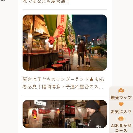
れであなたも屋台通！
屋台は子どものワンダーランド★ 初心
者必見！福岡博多・子連れ屋台のスス
メ
観光マップ
お気に入り
AIおまかせ
コース