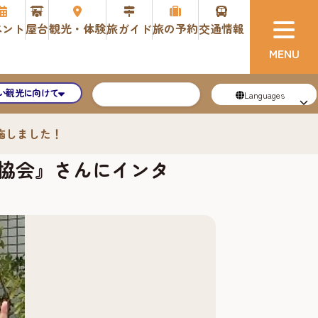
ベント
屋台
観光・体験
旅ガイド
旅の予約
交通情報
い観光に向けて
Languages
施しました！
協会』さんにインタ