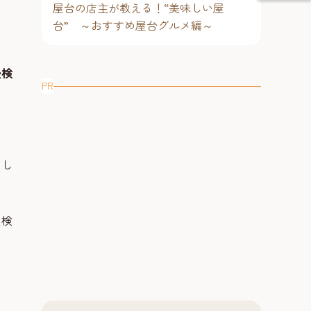
屋台の店主が教える！“美味しい屋
台” ～おすすめ屋台グルメ編～
受検
PR
まし
受検