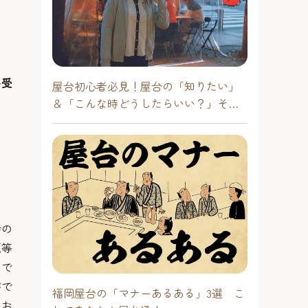
い受
屋台初心者必見！屋台の「知りたい」
＆「こんな時どうしたらいい？」その
疑問に答えます！
会の
題等
名で
がで
福岡屋台の「マナーあるある」3選 こ
てお