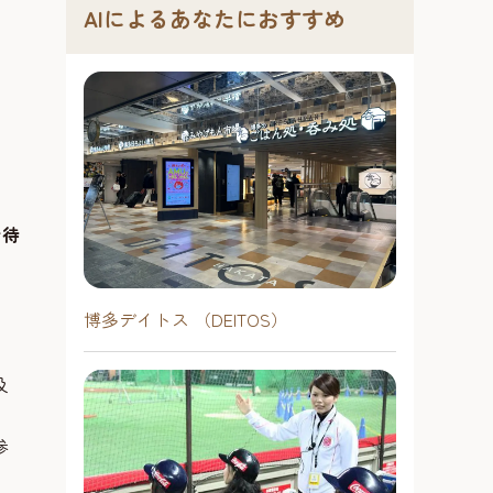
AIによるあなたにおすすめ
お待
博多デイトス （DEITOS）
及
参