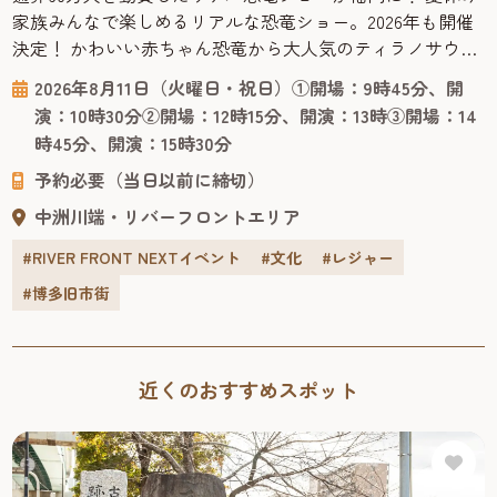
家族みんなで楽しめるリアルな恐竜ショー。2026年も開催
決定！ かわいい赤ちゃん恐竜から大人気のティラノサウル
スまで登場する、オーストラリアからやってきたリアル恐
2026年8月11日（火曜日・祝日）①開場：9時45分、開
竜ショー「恐竜パーク」は、恐竜が生きていた時代にタイ
演：10時30分②開場：12時15分、開演：13時③開場：14
ムスリップした感覚で楽しくスリリングに学べる、ファミ
時45分、開演：15時30分
リー向けのパフォーマンスショー。 客席で観るだけでな
予約必要（当日以前に締切）
く、ラッキーなお客様...
中洲川端・リバーフロントエリア
#RIVER FRONT NEXTイベント
#文化
#レジャー
#博多旧市街
近くのおすすめスポット