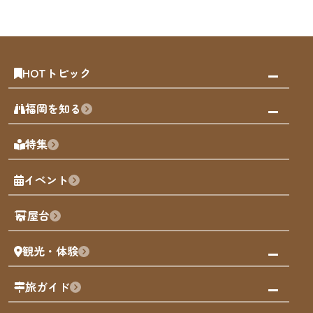
HOTトピック
みんなの旅行記
福岡を知る
天神エリア
福岡の見どころ
特集
博多旧市街
福岡の魅力
福岡城
イベント
観光カレンダー
歴史・文化
観光PR動画
屋台
まち歩き
観光・体験
福岡グルメ
福岡の祭り
観る・遊ぶ
旅ガイド
屋台
福岡を楽しむ