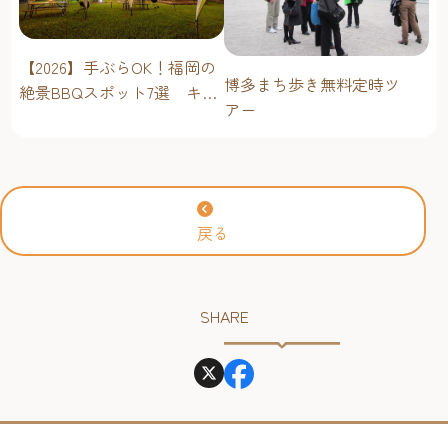
【2026】手ぶらOK！福岡の
博多まち歩き無料定時ツ
絶景BBQスポット7選 キャ
アー
ンプ場・海辺・公園で手軽
に楽しむ
戻る
SHARE