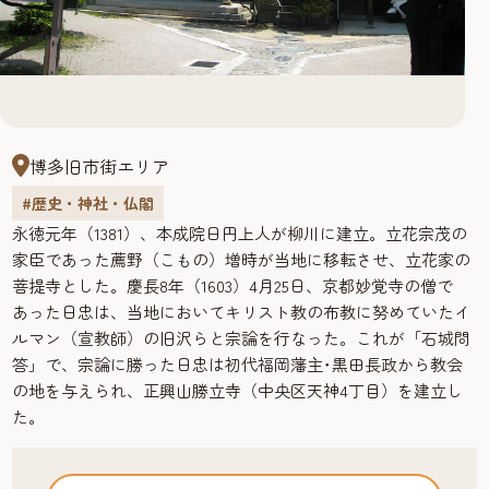
博多旧市街エリア
#歴史・神社・仏閣
永徳元年（1381）、本成院日円上人が柳川に建立。立花宗茂の
家臣であった薦野（こもの）増時が当地に移転させ、立花家の
菩提寺とした。慶長8年（1603）4月25日、京都妙覚寺の僧で
あった日忠は、当地においてキリスト教の布教に努めていたイ
ルマン（宣教師）の旧沢らと宗論を行なった。これが「石城問
答」で、宗論に勝った日忠は初代福岡藩主･黒田長政から教会
の地を与えられ、正興山勝立寺（中央区天神4丁目）を建立し
た。