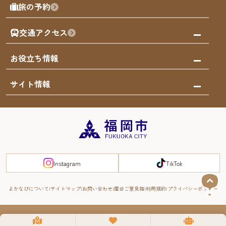
モデルコース
旅の予約
買う
福岡のアート
AIおまかせコース
体験
福岡のナイトタイム
交通アクセス
オリジナルプラン
泊まる
福岡の歴史・文化
みんなの旅行記
市内交通ガイド
お役立ち情報
サステナブルツーリズム
お得なチケット
福岡検定
お知らせ
サイト情報
よかなび音声ガイド
災害情報
まち歩き・体験プログラム掲載申込
重要なお知らせ
福岡のエリア
お得なチケット
観光案内所一覧
エリアガイド
観光案内所一覧
緊急時の連絡先
博多旧市街
宿泊税
Instagram
TikTok
FUKUOKA EAST&WEST COAST
スマートトラベルガイド
福岡城・鴻臚館
よかなびについて
サイトマップ
お問い合わせ
屋台ご意見箱
利用規約
プライバシーポリシー
RIVER FRONT
周遊する
© 2008-2025 YOKANAVI All Rights Reserved.