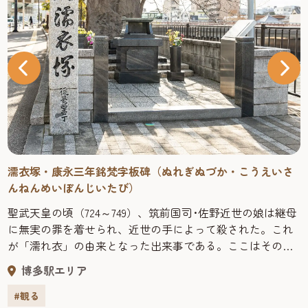
濡衣塚・康永三年銘梵字板碑（ぬれぎぬづか・こうえいさ
んねんめいぼんじいたび）
聖武天皇の頃（724～749）、筑前国司･佐野近世の娘は継母
に無実の罪を着せられ、近世の手によって殺された。これ
が「濡れ衣」の由来となった出来事である。ここはその娘
を供養した塚と伝えられている。高さ165cm、玄武岩製の
博多駅エリア
板碑と呼ばれる中世特有の石造物で、康永3年（1344）に建
立。正面の太く刻まれた3つの梵字は上が大日如来、右下が
#観る