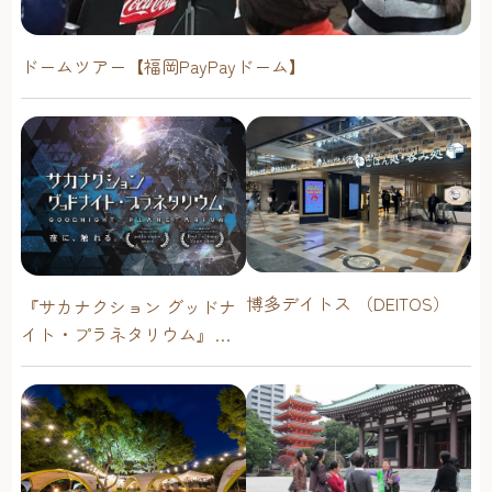
ドームツアー【福岡PayPayドーム】
博多デイトス （DEITOS）
『サカナクション グッドナ
イト・プラネタリウム』が
今年も上映決定！【福岡市
科学館 ドームシアター】
2026年