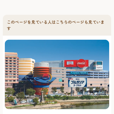
宝幢如来、左下が天鼓雷音如来を表現している。東には国
道を隔てて寛文9年（1669）開基の濡衣山松源寺が建ってい
る。県指定文化財。
このページを見ている人はこちらのページも見ていま
す