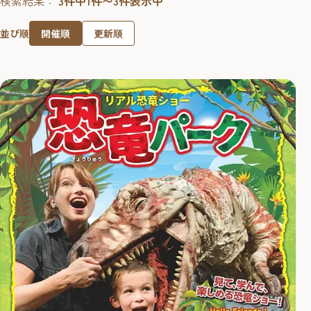
検索結果：
3件中1件〜3件表示中
開催順
更新順
並び順