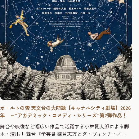
オールトの雲 天⽂台の⼤問題【キャナルシティ劇場】2026
年 ～“アカデミック・コメディ・シリーズ”第2弾作品！
舞台や映像など幅広い作品で活躍する小林賢太郎による脚
本・演出！ 舞台『学芸員 鎌目志万とダ・ヴィンチ・ノー