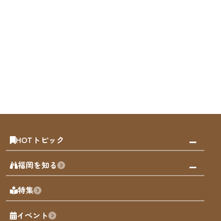
HOTトピック
みんなの旅行記
福岡を知る
天神エリア
福岡の見どころ
特集
博多旧市街
福岡の魅力
福岡城
イベント
観光カレンダー