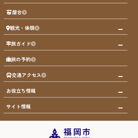
歴史・文化
観光PR動画
屋台
まち歩き
観光・体験
福岡グルメ
福岡の祭り
観る・遊ぶ
旅ガイド
屋台
福岡を楽しむ
モデルコース
旅の予約
買う
福岡のアート
AIおまかせコース
体験
福岡のナイトタイム
交通アクセス
オリジナルプラン
泊まる
福岡の歴史・文化
みんなの旅行記
市内交通ガイド
お役立ち情報
サステナブルツーリズム
お得なチケット
福岡検定
お知らせ
サイト情報
よかなび音声ガイド
災害情報
まち歩き・体験プログラム掲載申込
重要なお知らせ
福岡のエリア
お得なチケット
観光案内所一覧
エリアガイド