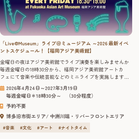
「Live@Museum」ライブ＠ミュージアム ～2026 最新イベ
ントスケジュール！【福岡アジア美術館】
金曜日の夜はアジア美術館でライブ演奏を楽しみませんか
毎週金曜日の18時30分から、福岡アジア美術館アートカ
フェにて音楽や伝統芸能などのミニライブを実施します。
会場内のミュージアムカフェでは、オリジナルブレンド
2026年4月24日～2027年3月19日
コーヒーのほか、クラフトビール等のアルコールメニュー
毎週金曜日＊18時30分～ （30分程度）
もご用意。 また、金曜夜は20時までアジア美術館が開館し
予約不要
ています。ドリンクを楽しみながらライブ鑑賞をした後
は、夜のギャラリーでアー...
博多旧市街エリア
中洲川端・リバーフロントエリア
#音楽
#文化
#アート
#ナイトタイム