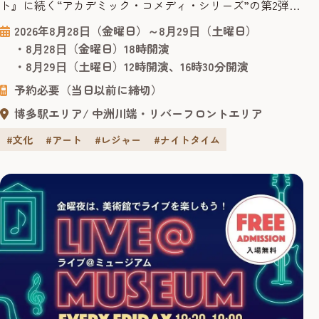
ト』に続く“アカデミック・コメディ・シリーズ”の第2弾作
品！ 2025年1月に上演されご好評をいただいた舞台『学芸
2026年8⽉28⽇（金曜日）～8⽉29⽇（土曜日）
員 鎌目志万とダ・ヴィンチ・ノート』に続く“アカデミッ
・8⽉28⽇（金曜日）18時開演
ク・コメディ・シリーズ”の第2弾作品。脚本・演出は前作
・8⽉29⽇（土曜日）12時開演、16時30分開演
同様、舞台や映像など幅広い作品で活躍する小林賢太郎が
予約必要（当日以前に締切）
務めます。 出...
博多駅エリア
中洲川端・リバーフロントエリア
#文化
#アート
#レジャー
#ナイトタイム