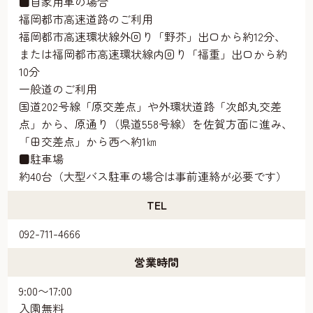
■自家用車の場合
福岡都市高速道路のご利用
福岡都市高速環状線外回り「野芥」出口から約12分、
または福岡都市高速環状線内回り「福重」出口から約
10分
一般道のご利用
国道202号線「原交差点」や外環状道路「次郎丸交差
点」から、原通り（県道558号線）を佐賀方面に進み、
「田交差点」から西へ約1㎞
■駐車場
約40台（大型バス駐車の場合は事前連絡が必要です）
TEL
092-711-4666
営業時間
9:00〜17:00
入園無料