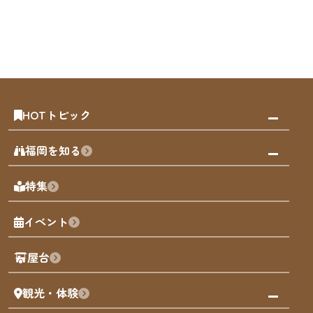
HOTトピック
みんなの旅行記
福岡を知る
天神エリア
福岡の見どころ
特集
博多旧市街
福岡の魅力
福岡城
イベント
観光カレンダー
歴史・文化
観光PR動画
屋台
まち歩き
観光・体験
福岡グルメ