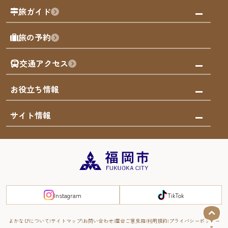
福岡の祭り
観る・遊ぶ
旅ガイド
屋台
福岡を楽しむ
モデルコース
旅の予約
買う
福岡のアート
AIおまかせコース
体験
福岡のナイトタイム
交通アクセス
オリジナルプラン
泊まる
福岡の歴史・文化
みんなの旅行記
市内交通ガイド
お役立ち情報
サステナブルツーリズム
お得なチケット
福岡検定
お知らせ
サイト情報
よかなび音声ガイド
災害情報
まち歩き・体験プログラム掲載申込
重要なお知らせ
福岡のエリア
お得なチケット
観光案内所一覧
エリアガイド
観光案内所一覧
緊急時の連絡先
博多旧市街
宿泊税
Instagram
TikTok
FUKUOKA EAST&WEST COAST
スマートトラベルガイド
福岡城・鴻臚館
よかなびについて
サイトマップ
お問い合わせ
屋台ご意見箱
利用規約
プライバシーポリシー