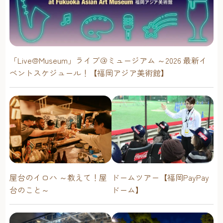
「Live@Museum」ライブ＠ミュージアム ～2026 最新イ
ベントスケジュール！【福岡アジア美術館】
屋台のイロハ ～教えて！屋
ドームツアー【福岡PayPay
台のこと～
ドーム】