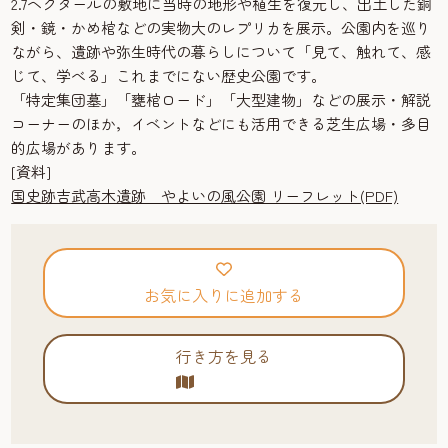
2.7ヘクタールの敷地に当時の地形や植生を復元し、出土した銅
剣・鏡・かめ棺などの実物大のレプリカを展示。公園内を巡り
ながら、遺跡や弥生時代の暮らしについて「見て、触れて、感
じて、学べる」これまでにない歴史公園です。
「特定集団墓」「甕棺ロード」「大型建物」などの展示・解説
コーナーのほか，イベントなどにも活用できる芝生広場・多目
的広場があります。
[資料]
国史跡吉武高木遺跡 やよいの風公園 リーフレット(PDF)
お気に入りに追加する
行き方を見る