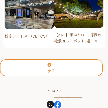
【2026】手ぶらOK！福岡の
博多デイトス （DEITOS）
絶景BBQスポット7選 キャ
ンプ場・海辺・公園で手軽
に楽しむ
戻る
SHARE