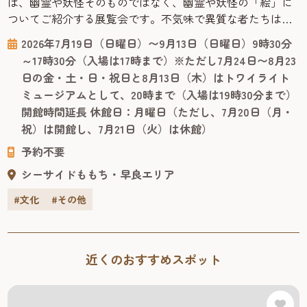
は、幽霊や妖怪そのものではなく、幽霊や妖怪の「絵」に
ついてご紹介する展覧会です。不気味で異質な者たちは、
なぜ描かれ、飾られ、大切にされてきたのでしょうか。絵
2026年7月19日（日曜日）〜9月13日（日曜日）9時30分
にも表具にも趣向が凝らされた珠玉の化物絵はもちろんの
～17時30分（入場は17時まで）※ただし7月24日〜8月23
こと、これらを描いた／みた／コレクションした人々の姿
日の金・土・日・祝日と8月13日（木）はトワイライト
にも、人間くさい魅力が詰まっています。 福岡市博物館に
ミュージアムとして、20時まで（入場は19時30分まで）
は日本有数の幽霊・妖怪画コレ...
開館時間延長 休館日：月曜日（ただし、7月20日（月・
祝）は開館し、7月21日（火）は休館）
予約不要
シーサイドももち・早良エリア
#文化
#その他
近くのおすすめスポット