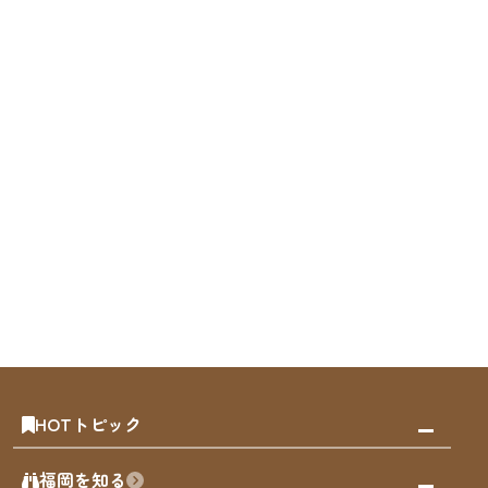
HOTトピック
みんなの旅行記
福岡を知る