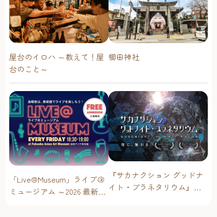
屋台のイロハ ～教えて！屋
櫛田神社
台のこと～
『サカナクション グッドナ
「Live@Museum」ライブ＠
イト・プラネタリウム』が
ミュージアム ～2026 最新イ
今年も上映決定！【福岡市
ベントスケジュール！【福
科学館 ドームシアター】
岡アジア美術館】