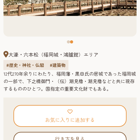
大濠・六本松（福岡城・鴻臚館）エリア
#歴史・神社・仏閣
#建築物
12代270年余りにわたり、福岡藩・黒田氏の居城であった福岡城
の一部で、下之橋御門・（伝）潮見櫓・潮見櫓などと共に現存
するもののひとつ。国指定の重要文化財でもある。
お気に入りに追加する
行き方を見る