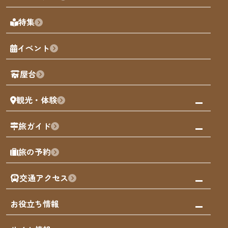
天神エリア
福岡の見どころ
特集
博多旧市街
福岡の魅力
福岡城
イベント
観光カレンダー
歴史・文化
観光PR動画
屋台
まち歩き
観光・体験
福岡グルメ
福岡の祭り
観る・遊ぶ
旅ガイド
屋台
福岡を楽しむ
モデルコース
旅の予約
買う
福岡のアート
AIおまかせコース
体験
福岡のナイトタイム
交通アクセス
オリジナルプラン
泊まる
福岡の歴史・文化
みんなの旅行記
市内交通ガイド
お役立ち情報
サステナブルツーリズム
お得なチケット
福岡検定
お知らせ