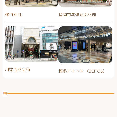
櫛田神社
福岡市赤煉瓦文化館
川端通商店街
博多デイトス （DEITOS）
PR