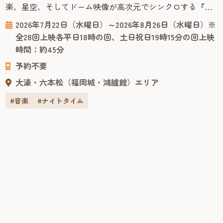
楽、星空、そしてドーム映像が高次元でシンクロする『サ
カナクション グッドナイト・プラネタリウム』の上映が今
2026年7月22日（水曜日）～2026年8月26日（水曜日）※
年も決定しました。昨年の夏季上映のチケットは全上映完
全28回上映各平日18時の回、土日祝日19時15分の回上映
売を記録。公開から10年以上の年月を経ても色褪せる事な
時間：約45分
く、多くの人々に愛されるプラネタリウム作品です。 福岡
予約不要
市科学館ドームシア...
大濠・六本松（福岡城・鴻臚館）エリア
#音楽
#ナイトタイム