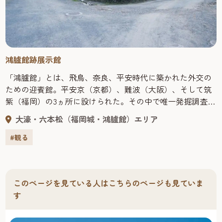
鴻臚館跡展示館
「鴻臚館」とは、飛鳥、奈良、平安時代に築かれた外交の
ための迎賓館。平安京（京都）、難波（大阪）、そして筑
紫（福岡）の3ヵ所に設けられた。その中で唯一発掘調査に
よって遺跡の解明が進むのが現福岡市中央区にある筑紫の
大濠・六本松（福岡城・鴻臚館）エリア
「鴻臚館」なのだ。文献上には持統２年（688）、「筑紫館
（つくしのむろつみ）」として初めて現れ、平安時代に
#観る
なって中国風の「鴻臚館」という名に変わった。７世紀後
半から11世紀まで約400年の間、遣唐使や新羅の使節団、商
客らを迎え入れたとされる。昭和62年（1987）、平和台球
このページを見ている人はこちらのページも見ていま
場外野席改修の際、遺構の残存が発見され、翌年から発掘
す
調査が始まった。展示館では発掘された遺構や大陸外交の
歴史、出土した交易品などが見られる。