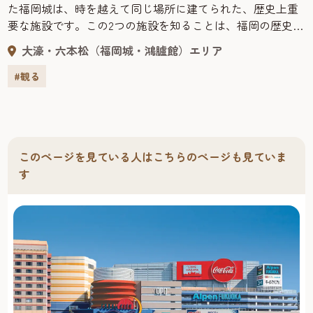
た福岡城は、時を越えて同じ場所に建てられた、歴史上重
要な施設です。この2つの施設を知ることは、福岡の歴史を
紐解くだけでなく、これからの未来への扉を開く一歩とな
大濠・六本松（福岡城・鴻臚館）エリア
るでしょう。 三の丸スクエアは、時の重なりを地層で表現
した内観に、鴻臚館、福岡城の歴史をハイライトで紹介し
#観る
ています。また、「セントラルパーク構想」を中心に、未
来の姿についても知ることができます。 ぜひ三の丸スクエ
アから、福岡の歴史を知る、時空散歩にでかけてみません
か。 ［福岡観光きもの体験 「福岡城 舞遊(まいゆう)の
このページを見ている人はこちらのページも見ていま
館」］ 営業時間／10:00～16:00（予約15:00まで） 定休日／
す
月曜日、8月13～15日、12月30日～1月4日 TEL／092-707-3193