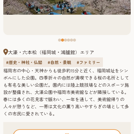
大濠・六本松（福岡城・鴻臚館）エリア
#歴史・神社・仏閣
#自然・景観
#ファミリー
福岡市の中心・天神からも徒歩約15分と近く、福岡城址をシン
ボルにした公園。四季折々の自然が満喫できる桜の名所として
も有名な美しい公園だ。園内には陸上競技場などのスポーツ施
設が整備され、大濠公園や福岡市美術館などが隣接している。
春には多くの花見客で賑わい、一年を通して、美術館帰りの
人々が憩うなど、一帯は文化の薫り高いやすらぎの場として多
くの市民に愛されている。