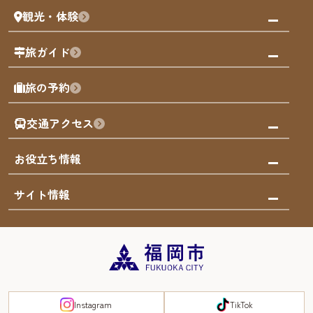
観光・体験
福岡グルメ
福岡の祭り
観る・遊ぶ
旅ガイド
屋台
福岡を楽しむ
モデルコース
旅の予約
買う
福岡のアート
AIおまかせコース
体験
福岡のナイトタイム
交通アクセス
オリジナルプラン
泊まる
福岡の歴史・文化
みんなの旅行記
市内交通ガイド
お役立ち情報
サステナブルツーリズム
お得なチケット
福岡検定
お知らせ
サイト情報
よかなび音声ガイド
災害情報
まち歩き・体験プログラム掲載申込
重要なお知らせ
福岡のエリア
お得なチケット
観光案内所一覧
エリアガイド
観光案内所一覧
緊急時の連絡先
博多旧市街
宿泊税
Instagram
TikTok
FUKUOKA EAST&WEST COAST