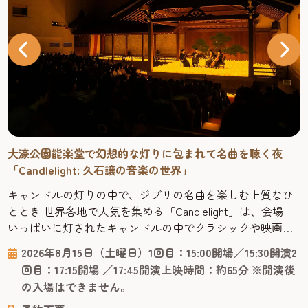
大濠公園能楽堂で幻想的な灯りに包まれて名曲を聴く夜
「Candlelight: 久石譲の音楽の世界」
キャンドルの灯りの中で、ジブリの名曲を楽しむ上質なひ
ととき 世界各地で人気を集める「Candlelight」は、会場
いっぱいに灯されたキャンドルの中でクラシックや映画音
楽を聴く新しい形のコンサートシリーズです。たくさんの
2026年8月15日（土曜日）1回目：15:00開場／15:30開演2
キャンドルが揺らめく幻想的な空間と一流の弦楽器奏者が
回目：17:15開場 ／17:45開演上映時間：約65分 ※開演後
生み出す音色は、言葉の壁を超えて心に響きます。 会場は
の入場はできません。
檜造りの本格的な能楽堂で、普段は能や狂言が上演される