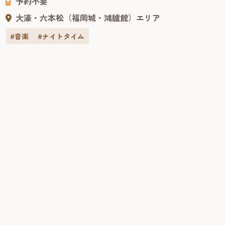
予約不要
日本の伝統建築で...
大濠・六本松（福岡城・鴻臚館）エリア
#音楽
#ナイトタイム