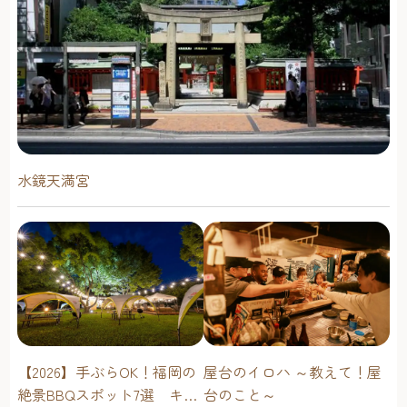
水鏡天満宮
屋台のイロハ ～教えて！屋
【2026】手ぶらOK！福岡の
台のこと～
絶景BBQスポット7選 キャ