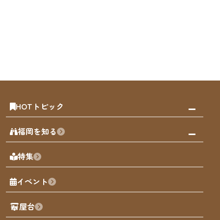
HOTトピック
みんなの旅行記
福岡を知る
天神エリア
福岡の見どころ
特集
博多旧市街
福岡の魅力
福岡城
イベント
観光カレンダー
歴史・文化
観光PR動画
屋台
まち歩き