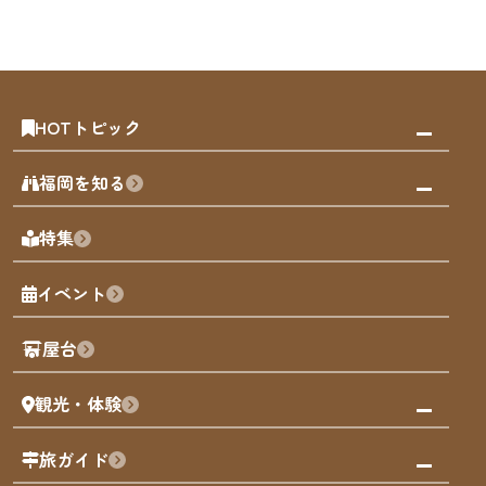
HOTトピック
みんなの旅行記
福岡を知る
天神エリア
福岡の見どころ
特集
博多旧市街
福岡の魅力
福岡城
イベント
観光カレンダー
歴史・文化
観光PR動画
屋台
まち歩き
観光・体験
福岡グルメ
福岡の祭り
観る・遊ぶ
旅ガイド