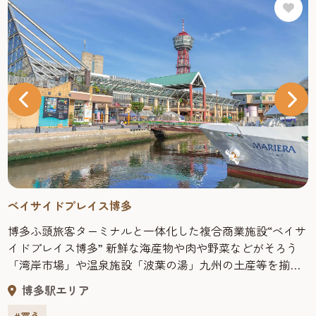
ベイサイドプレイス博多
博多ふ頭旅客ターミナルと一体化した複合商業施設“ベイサ
イドプレイス博多” 新鮮な海産物や肉や野菜などがそろう
「湾岸市場」や温泉施設「波葉の湯」九州の土産等を揃え
た各ショップがあり、人気のキャラクターとタイアップし
博多駅エリア
たキャラクターカフェなど１日中楽しめる施設です。 直径
9ｍ、高さ8ｍのダイナミックな水槽には、存在感あふれる