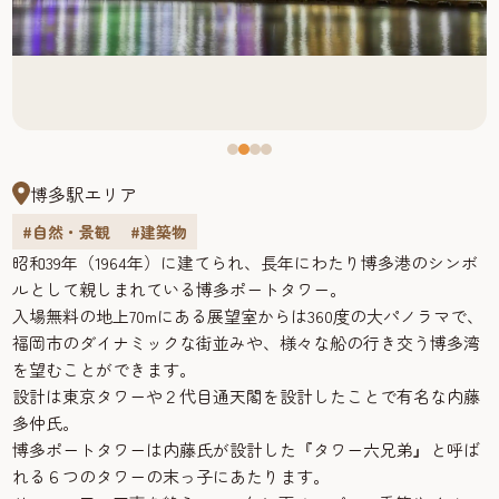
博多駅エリア
#自然・景観
#建築物
昭和39年（1964年）に建てられ、長年にわたり博多港のシンボ
ルとして親しまれている博多ポートタワー。
入場無料の地上70mにある展望室からは360度の大パノラマで、
福岡市のダイナミックな街並みや、様々な船の行き交う博多湾
を望むことができます。
設計は東京タワーや２代目通天閣を設計したことで有名な内藤
多仲氏。
博多ポートタワーは内藤氏が設計した『タワー六兄弟』と呼ば
れる６つのタワーの末っ子にあたります。