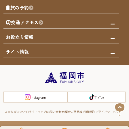
屋台
福岡を楽しむ
モデルコース
旅の予約
買う
福岡のアート
AIおまかせコース
体験
福岡のナイトタイム
交通アクセス
オリジナルプラン
泊まる
福岡の歴史・文化
みんなの旅行記
市内交通ガイド
お役立ち情報
サステナブルツーリズム
お得なチケット
福岡検定
お知らせ
サイト情報
よかなび音声ガイド
災害情報
まち歩き・体験プログラム掲載申込
重要なお知らせ
福岡のエリア
お得なチケット
観光案内所一覧
エリアガイド
観光案内所一覧
緊急時の連絡先
博多旧市街
宿泊税
Instagram
TikTok
FUKUOKA EAST&WEST COAST
スマートトラベルガイド
福岡城・鴻臚館
よかなびについて
サイトマップ
お問い合わせ
屋台ご意見箱
利用規約
プライバシーポリシー
RIVER FRONT