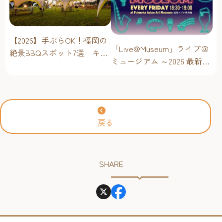
【2026】手ぶらOK！福岡の
「Live@Museum」ライブ＠
絶景BBQスポット7選 キャ
ミュージアム ～2026 最新イ
ンプ場・海辺・公園で手軽
ベントスケジュール！【福
に楽しむ
岡アジア美術館】
戻る
SHARE