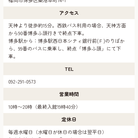
福岡市博多区築港本町14-1
アクセス
天神より徒歩約15分。西鉄バス利用の場合、天神方面
から90番博多ふ頭行きで終点下車。
博多駅から：博多駅西日本シティ銀行前(Ｆ)のりばか
ら、99番のバスに乗車し、終点「博多ふ頭」にて下
車。
TEL
092-291-0573
営業時間
10時〜20時（最終入館19時40分）
定休日
毎週水曜日（水曜日が休日の場合は翌平日）