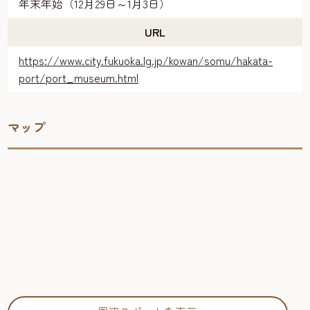
年末年始（12月29日～1月3日）
URL
https://www.city.fukuoka.lg.jp/kowan/somu/hakata-
port/port_museum.html
マップ