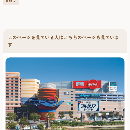
#買う
ウミガメから可愛らしい熱帯魚まで、30種類を超える約
3000匹の魚たちが行き交います。 ◆博多ポートタワー 全高
100ｍの赤いタワー。どこか愛らしい印象のこのタワーは半
世紀にわたって博多港に出入りする船の安全航行を担って
いるのだ。高さ70ｍの展望室から眺める港湾風景は、スク
このページを見ている人はこちらのページも見ていま
リーンの中の美しい映像のように、心をときめかせてくれ
す
るはず。 【営業時間】10：00～22：00(入場は20分前まで)
【休館日】なし 【入館料】無料 問い合わせ：092-291-0573
◆ベイサイドミュージアム 博多ポートタワー下にある学習
施設。博多港の役割を解説パネルや模型などで楽しく分か
りやすく教えてくれる。ここから博多ポートタワーへ進も
う。 【営業時間】10：00～17：00(入場は20分前まで) 【休
館日】なし 【入館料】無料 問い合わせ：092-282-5811