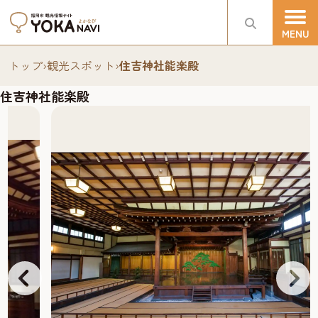
トップ
›
観光スポット
›
住吉神社能楽殿
住吉神社能楽殿