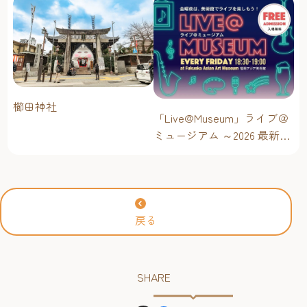
櫛田神社
「Live@Museum」ライブ＠
ミュージアム ～2026 最新イ
ベントスケジュール！【福
岡アジア美術館】
戻る
SHARE