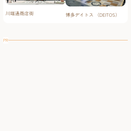
川端通商店街
博多デイトス （DEITOS）
PR