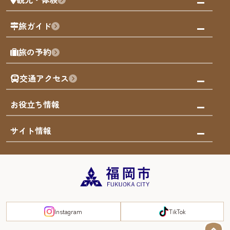
福岡グルメ
福岡の祭り
観る・遊ぶ
旅ガイド
屋台
福岡を楽しむ
モデルコース
旅の予約
買う
福岡のアート
AIおまかせコース
体験
福岡のナイトタイム
交通アクセス
オリジナルプラン
泊まる
福岡の歴史・文化
みんなの旅行記
市内交通ガイド
お役立ち情報
サステナブルツーリズム
お得なチケット
福岡検定
お知らせ
サイト情報
よかなび音声ガイド
災害情報
まち歩き・体験プログラム掲載申込
重要なお知らせ
福岡のエリア
お得なチケット
観光案内所一覧
エリアガイド
観光案内所一覧
緊急時の連絡先
博多旧市街
宿泊税
Instagram
TikTok
FUKUOKA EAST&WEST COAST
スマートトラベルガイド