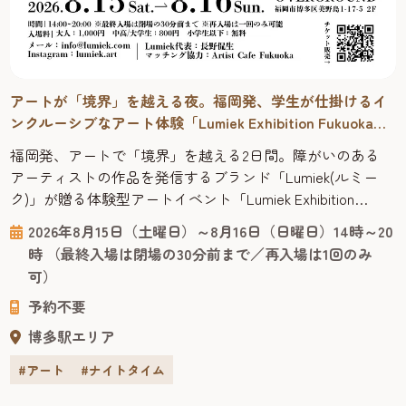
アートが「境界」を越える夜。福岡発、学生が仕掛けるイ
ンクルーシブなアート体験「Lumiek Exhibition Fukuoka
2026」
福岡発、アートで「境界」を越える2日間。障がいのある
アーティストの作品を発信するブランド「Lumiek(ルミー
ク)」が贈る体験型アートイベント「Lumiek Exhibition
Fukuoka 2026」が、博多区のアートスペース
2026年8月15日（土曜日）～8月16日（日曜日）14時～20
「OVERGROUND」で開催。仕掛け人は福岡出身の現役大学
時 （最終入場は閉場の30分前まで／再入場は1回のみ
生です。 アートは障害の有無や年齢、国籍などの境界を超
可）
えて心に届く共通言語です。展示を眺めるだけでなく...
予約不要
博多駅エリア
#アート
#ナイトタイム