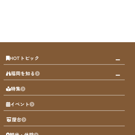
HOTトピック
みんなの旅行記
福岡を知る
天神エリア
福岡の見どころ
特集
博多旧市街
福岡の魅力
福岡城
イベント
観光カレンダー
歴史・文化
観光PR動画
屋台
まち歩き
観光・体験