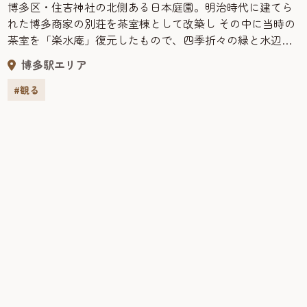
博多区・住吉神社の北側ある日本庭園。明治時代に建てら
れた博多商家の別荘を茶室棟として改築し その中に当時の
茶室を「楽水庵」復元したもので、四季折々の緑と水辺の
うるおいに満ちた甘美な香り漂う美しい日本庭園だ。当時
博多駅エリア
の博多豪商の優雅さを垣間見ることができる。静閑とした
佇まいのなか、優雅なひとときを過ごすことができる。
#観る