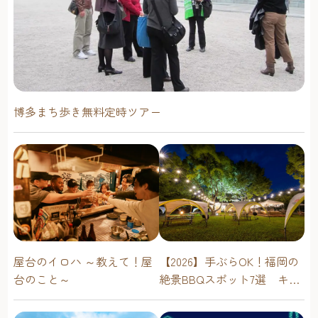
博多まち歩き無料定時ツアー
屋台のイロハ ～教えて！屋
【2026】手ぶらOK！福岡の
台のこと～
絶景BBQスポット7選 キャ
ンプ場・海辺・公園で手軽
に楽しむ