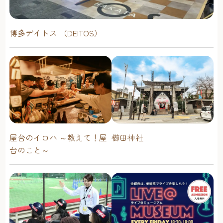
博多デイトス （DEITOS）
屋台のイロハ ～教えて！屋
櫛田神社
台のこと～