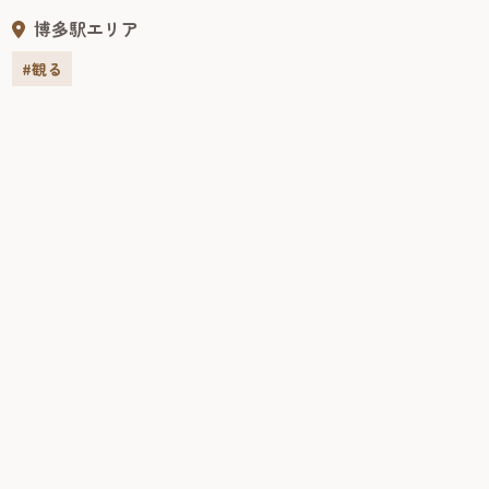
うるおいに満ちた甘美な香り漂う美しい日本庭園だ。当時
博多駅エリア
の博多豪商の優雅さを垣間見ることができる。静閑とした
佇まいのなか、優雅なひとときを過ごすことができる。
#観る