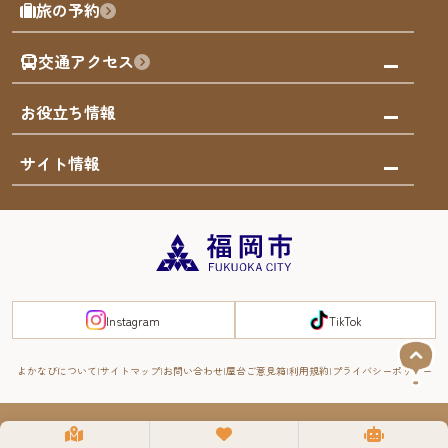
モデルコース
旅の予約
買う
福岡のアート
AIおまかせコース
体験
福岡のナイトタイム
交通アクセス
オリジナルプラン
泊まる
福岡の歴史・文化
みんなの旅行記
市内交通ガイド
お役立ち情報
サステナブルツーリズム
お得なチケット
福岡検定
お知らせ
サイト情報
よかなび音声ガイド
災害情報
まち歩き・体験プログラム掲載申込
重要なお知らせ
福岡のエリア
お得なチケット
観光案内所一覧
エリアガイド
観光案内所一覧
緊急時の連絡先
博多旧市街
宿泊税
Instagram
TikTok
FUKUOKA EAST&WEST COAST
スマートトラベルガイド
福岡城・鴻臚館
よかなびについて
サイトマップ
お問い合わせ
屋台ご意見箱
利用規約
プライバシーポリシー
RIVER FRONT
周遊する
© 2008-2025 YOKANAVI All Rights Reserved.