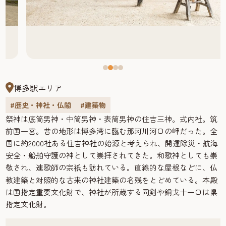
博多駅エリア
#歴史・神社・仏閣
#建築物
祭神は底筒男神・中筒男神・表筒男神の住吉三神。式内社。筑
前国一宮。昔の地形は博多湾に臨む那珂川河口の岬だった。全
国に約2000社ある住吉神社の始源と考えられ、開運除災・航海
安全・船舶守護の神として崇拝されてきた。和歌神としても崇
敬され、連歌師の宗
も訪れている。直線的な屋根などに、仏
祇
教建築と対照的な古来の神社建築の名残をとどめている。本殿
は国指定重要文化財で、神社が所蔵する同剣や銅戈十一口は県
指定文化財。