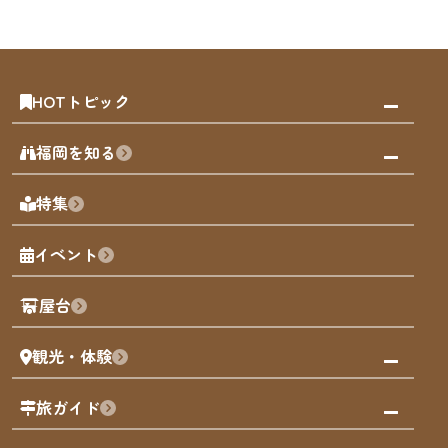
HOTトピック
みんなの旅行記
福岡を知る
天神エリア
福岡の見どころ
特集
博多旧市街
福岡の魅力
福岡城
イベント
観光カレンダー
歴史・文化
観光PR動画
屋台
まち歩き
観光・体験
福岡グルメ
福岡の祭り
観る・遊ぶ
旅ガイド
屋台
福岡を楽しむ