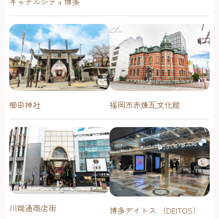
キャナルシティ博多
櫛田神社
福岡市赤煉瓦文化館
川端通商店街
博多デイトス （DEITOS）