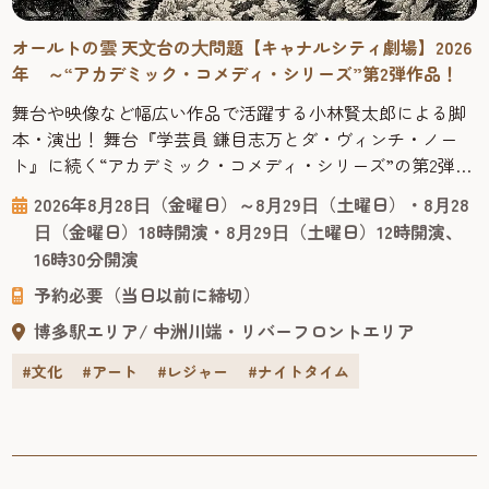
オールトの雲 天⽂台の⼤問題【キャナルシティ劇場】2026
年 ～“アカデミック・コメディ・シリーズ”第2弾作品！
舞台や映像など幅広い作品で活躍する小林賢太郎による脚
本・演出！ 舞台『学芸員 鎌目志万とダ・ヴィンチ・ノー
ト』に続く“アカデミック・コメディ・シリーズ”の第2弾作
品！ 2025年1月に上演されご好評をいただいた舞台『学芸員
2026年8⽉28⽇（金曜日）～8⽉29⽇（土曜日）・8⽉28
鎌目志万とダ・ヴィンチ・ノート』に続く“アカデミック・
⽇（金曜日）18時開演・8⽉29⽇（土曜日）12時開演、
コメディ・シリーズ”の第2弾作品。脚本・演出は前作同
16時30分開演
様、舞台や映像など幅広い作品で活躍する小林賢太郎が務
予約必要（当日以前に締切）
めます。 出...
博多駅エリア
中洲川端・リバーフロントエリア
#文化
#アート
#レジャー
#ナイトタイム