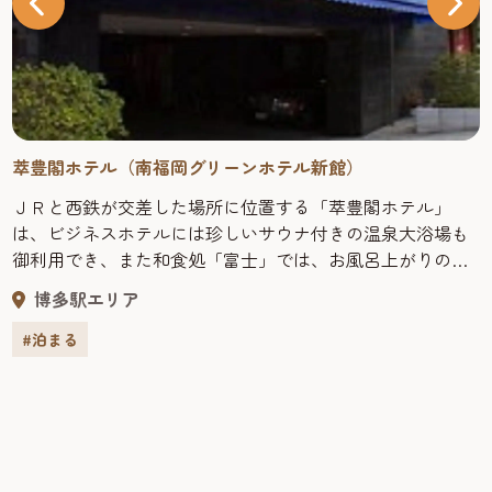
萃豊閣ホテル（南福岡グリーンホテル新館）
ＪＲと西鉄が交差した場所に位置する「萃豊閣ホテル」
は、ビジネスホテルには珍しいサウナ付きの温泉大浴場も
御利用でき、また和食処「富士」では、お風呂上がりの一
杯のお供から本格的な会席料理まで幅広く御用意いたして
博多駅エリア
おります。 ビジネスに観光に、充実した設備とおもてなし
をお約束いたします。 客室数：80室／レストラン数：2軒
#泊まる
【客室】 客室はくつろぎの時間を満喫していただけるよう
アイボリーを基調としたお部屋を御用意しました。 ●全室
シャワー付トイレ・ドライヤー・冷蔵庫・ＴＶ（衛星放
送）設置 ●レディースフロアおよびノンスモーキング優先
フロア有り ●自動販売機・コインランドリー設置（１Ｆ）