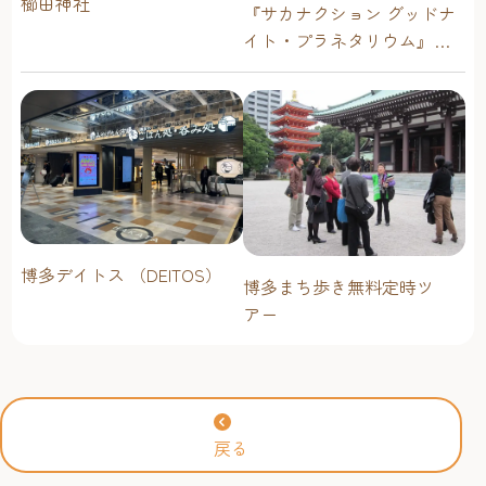
櫛田神社
『サカナクション グッドナ
イト・プラネタリウム』が
今年も上映決定！【福岡市
科学館 ドームシアター】
2026年
博多デイトス （DEITOS）
博多まち歩き無料定時ツ
アー
戻る