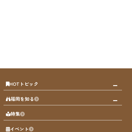
HOTトピック
みんなの旅行記
福岡を知る
天神エリア
福岡の見どころ
特集
博多旧市街
福岡の魅力
福岡城
イベント
観光カレンダー