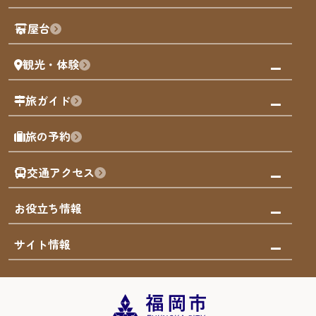
歴史・文化
観光PR動画
屋台
まち歩き
観光・体験
福岡グルメ
福岡の祭り
観る・遊ぶ
旅ガイド
屋台
福岡を楽しむ
モデルコース
旅の予約
買う
福岡のアート
AIおまかせコース
体験
福岡のナイトタイム
交通アクセス
オリジナルプラン
泊まる
福岡の歴史・文化
みんなの旅行記
市内交通ガイド
お役立ち情報
サステナブルツーリズム
お得なチケット
福岡検定
お知らせ
サイト情報
よかなび音声ガイド
災害情報
まち歩き・体験プログラム掲載申込
重要なお知らせ
福岡のエリア
お得なチケット
観光案内所一覧
エリアガイド