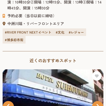
演：10時30分②開場：12時15分、開演：13時③開場：14
ムスリップした感覚で楽しくスリリングに学べる、ファミ
時45分、開演：15時30分
リー向けのパフォーマンスショー。 客席で観るだけでな
予約必要（当日以前に締切）
く、ラッキーなお客様...
中洲川端・リバーフロントエリア
#RIVER FRONT NEXTイベント
#文化
#レジャー
#博多旧市街
近くのおすすめスポット