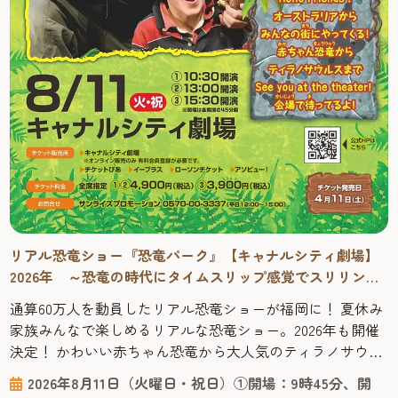
リアル恐竜ショー『恐竜パーク』【キャナルシティ劇場】
2026年 ～恐竜の時代にタイムスリップ感覚でスリリング
に学べる！
通算60万人を動員したリアル恐竜ショーが福岡に！ 夏休み
家族みんなで楽しめるリアルな恐竜ショー。2026年も開催
決定！ かわいい赤ちゃん恐竜から大人気のティラノサウル
スまで登場する、オーストラリアからやってきたリアル恐
2026年8月11日（火曜日・祝日）①開場：9時45分、開
竜ショー「恐竜パーク」は、恐竜が生きていた時代にタイ