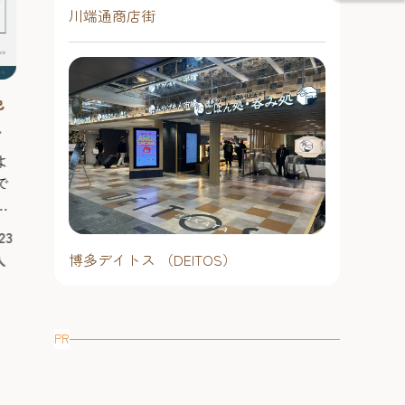
あい広場で、「
川端通商店街
夏まつり2026」を
2026年7月1
シンボルである
日（日曜日）1
クス仕様に装飾
天候時は主催
選手と写真撮影
中止になるこ
色
2026 酒蔵de冷ガーデン【博多百
ポットとして会
井
に、ホークス戦
予約不要
年蔵】 ～大人の夏祭り～ 博
日にはパブリッ
多唯一の造り酒屋で、夏に楽し
天神・薬院エ
よ
博多唯一の造り酒屋で、夏に楽しむ
施！ ■「夏はホークス！天神夏まつ
む日本酒イベント！
で
日本酒イベント開催！ 2026年はなん
り2026」とは 「天
#お祭り＆季節
、
と11日間開催！ 今年も冷ガーデンの
#ナイトタイム
開催が決定！「夏でも日本酒を楽し
23
2026年7月31日（金曜日）～8月11
ま
んで欲しい！」と始めたこの大人の
入
博多デイトス （DEITOS）
日（火曜日）※8月4日は休業17時
の
夏祭りも今年で10回目。2026年はな
～21時（チケット最終販売 20時
の
んと11日間にわたって博多唯一の造
30分）
り酒屋「博多百年蔵」を会場に、夏
合
季限定イベント「酒蔵de冷ガーデン
予約不要
PR
明
～大人の夏祭り～」が開催されま
博多駅エリア
博多旧市街エリア
使
す。 7月31日～8月11日の11日間限定
の
#お祭り＆季節のイベント
#グルメ