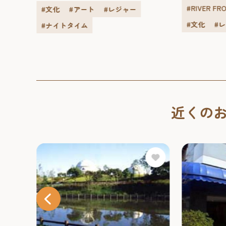
様...
#RIVER F
#文化
#アート
#レジャー
#文化
#
#ナイトタイム
近くの