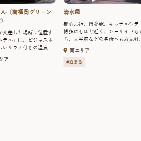
テル（南福岡グリーン
清水園
館）
都心天神、博多駅、キャナルシテ
博多にもほど近く、シーサイドも
が交差した場所に位置す
ち、太宰府などの名所へもお気軽
ホテル」は、ビジネスホ
足を伸ばしていただけます。御休
しいサウナ付きの温泉大
南エリア
憩・御宿泊はもちろん、御宴会に
用でき、また和食処「富
リア
会議・研修会・展示会の会場とし
お風呂上がりの一杯のお
#泊まる
て、天然温泉もお楽しみいただけ
的な会席料理まで幅広く
清水園をどうぞ御利用くださいま
しております。 ビジネス
せ。 客室数：15室【天然温泉】 
充実した設備とおもてな
質】 ナトリウム・塩化物温泉（弱
たします。 客室数：80
ルカリ性低張性温泉） 【効能】 
ン数：2軒 【客室】 客
適応症／神経痛、筋肉痛、関節痛
ぎの時間を満喫していた
五十肩、運動麻痺、関節のこわば
アイボリーを基調とした
り、うちみ、くじき、慢性消化器
用意しました。 ●全室
痛、痔疾、冷え症痛後回復期、疲
トイレ・ドライヤー・冷
回復、健康増進
（衛星放送）設置 ●レ