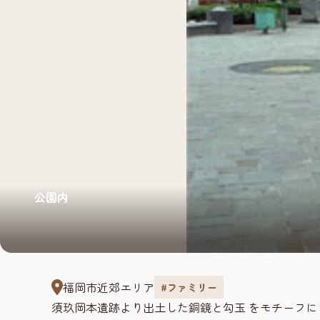
公園内
福岡市近郊エリア
#ファミリー
須玖岡本遺跡より出土した銅鏡と勾玉 をモチーフ