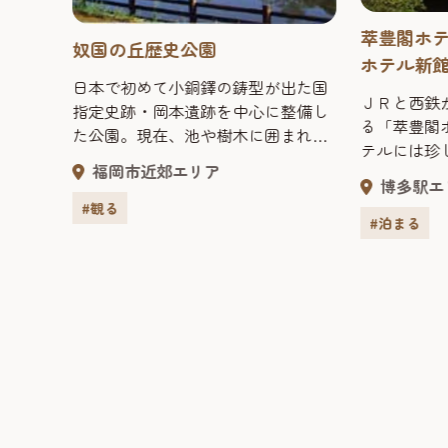
萃豊閣ホ
奴国の丘歴史公園
ホテル新
日本で初めて小銅鐸の鋳型が出た国
ＪＲと西鉄
指定史跡・岡本遺跡を中心に整備し
る「萃豊閣
た公園。現在、池や樹木に囲まれた
テルには珍
奴国の森と、カメ棺墓や弥生時代中
福岡市近郊エリア
浴場も御利
期の遺構を修復・復元した遺跡の丘
博多駅エ
士」では、
が完成している。
#観る
供から本格
#泊まる
今から
御用意いた
代に隆
に観光に、
。この
しをお約束い
王都
室／レストラ
の多く
室はくつろ
管さ
だけるよう
歴史資
お部屋を御
て、弥
シャワー付
巡って
蔵庫・ＴＶ