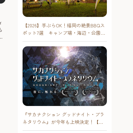
博多温泉 元祖元湯
福岡市埋蔵文
ィ
福岡市内で楽しめる天然温泉施設で
【2026】手ぶらOK！福岡の絶景BBQス
も
す。源泉掛け流しで非加熱のお湯の
遺跡の数は福岡市
ポット7選 キャンプ場・海辺・公園で
に
温度は49度とかなり高温。２階には
所以上。福岡市
手軽に楽しむ
畳敷きの無料休憩所もあり，昭和時
は、そんな福岡
南エリア
、
代にタイムスリップしたかのような
た考古資料を所
博多駅エリア
懐かしの時間を過ごすことができま
#遊ぶ
保存処理・分析
る
す。
収蔵資料だけで
#観る
発掘方法、研究
【泉
処理の様子も見
ア
ンにはたまらな
浴用
出前授業や考古
、
る。
『サカナクション グッドナイト・プラ
ネタリウム』が今年も上映決定！【福
労
岡市科学館 ドームシアター】2026年