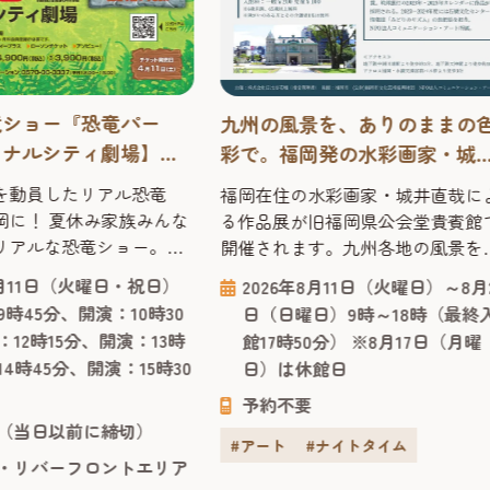
竜ショー『恐竜パー
九州の風景を、ありのままの
ャナルシティ劇場】
彩で。福岡発の水彩画家・城
 ～恐竜の時代にタイム
直哉が描く「水彩画作品展」
人を動員したリアル恐竜
福岡在住の水彩画家・城井直哉に
感覚でスリリングに学
岡に！ 夏休み家族みんな
る作品展が旧福岡県公会堂貴賓館
リアルな恐竜ショー。
開催されます。九州各地の風景を
開催決定！ かわいい赤ちゃ
ありのままの色彩で描いた作品の
8月11日（火曜日・祝日）
2026年8月11日（火曜日）～8月
大人気のティラノサウル
数々が並び、噴水や緑、光の反射
時45分、開演：10時30
日（日曜日）9時～18時（最終
する、オーストラリアか
で丁寧に再現された絵からは、そ
12時15分、開演：13時
館17時50分） ※8月17日（月曜
たリアル恐竜ショー「恐
土地の空気が感じられます。 今回
4時45分、開演：15時30
日）は休館日
は、恐竜が生きていた時
会場となる「旧福岡県公会堂貴賓
スリップした感覚で楽し
館」は、1910年、九州沖縄八県連
予約不要
グに学べる、ファミリー
（当日以前に締切）
共進会の迎賓館として建てられ、
#アート
#ナイトタイム
ォーマンスショー。 客席
治43年には皇族の宿泊所としても
・リバーフロントエリア
でなく、ラッキーなお客
われた歴史ある建物です。急勾配