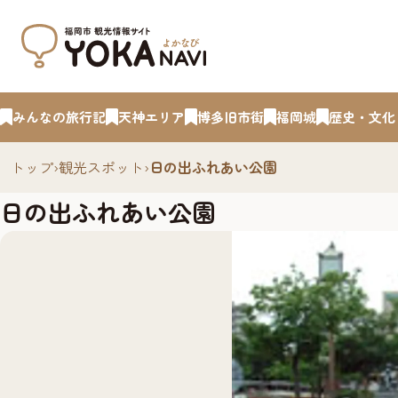
みんなの旅行記
天神エリア
博多旧市街
福岡城
歴史・文化
トップ
›
観光スポット
›
日の出ふれあい公園
日の出ふれあい公園