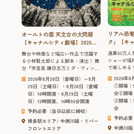
リアル恐
夜。
オールトの雲 天⽂台の⼤問題
ク』【キ
ンク
【キャナルシティ劇場】2026
2026年
iek
年 ～“アカデミック・コメ
通算60万
越える2
舞台や映像など幅広い作品で活躍す
スリップ
」
ディ・シリーズ”第2弾作品！
ショーが福
ストの
る小林賢太郎による脚本・演出！ 舞
べる！
で楽しめる
ek(ル
台『学芸員 鎌目志万とダ・ヴィン
2026年も
イベン
チ・ノート』に続く“アカデミック・
2026年
8月16
2026年8⽉28⽇（金曜日）～8⽉
ん恐竜から
 2026」
コメディ・シリーズ”の第2弾作品！
①開場：9
（最終
29⽇（土曜日）・8⽉28⽇（金曜
スまで登場
2025年1月に上演されご好評をいただ
分②開場：
再入場
日）18時開演・8⽉29⽇（土曜
らやってき
仕掛け
いた舞台『学芸員 鎌目志万とダ・
③開場：1
日）12時開演、16時30分開演
竜パーク」
す。
ヴィンチ・ノート』に続く“アカデ
分
代にタイム
国籍な
ミック・コメディ・シリーズ”の第2
予約必要（当日以前に締切）
くスリリン
予約必要
通言語
弾作品。脚本・演出は前作同様、舞
博多駅エリア
中洲川端・リバー
向けのパフ
..
台や映像など幅広い作品で活躍する
中洲川端
フロントエリア
で観るだけ
小林賢太郎が務めます。 出...