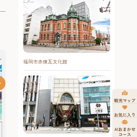
福岡市赤煉瓦文化館
観光マップ
夏はホークス
2026 【福
お気に入り
広場】
昨年に引き続き、
AIおまかせ
月23日（日）
コース