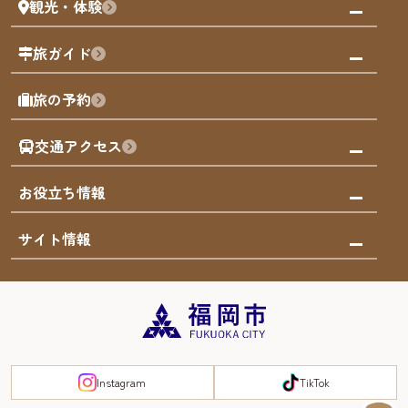
観光・体験
福岡グルメ
福岡の祭り
観る・遊ぶ
旅ガイド
屋台
福岡を楽しむ
モデルコース
旅の予約
買う
福岡のアート
AIおまかせコース
体験
福岡のナイトタイム
交通アクセス
オリジナルプラン
泊まる
福岡の歴史・文化
みんなの旅行記
市内交通ガイド
お役立ち情報
サステナブルツーリズム
お得なチケット
福岡検定
お知らせ
サイト情報
よかなび音声ガイド
災害情報
まち歩き・体験プログラム掲載申込
重要なお知らせ
福岡のエリア
お得なチケット
観光案内所一覧
エリアガイド
観光案内所一覧
緊急時の連絡先
博多旧市街
宿泊税
Instagram
TikTok
FUKUOKA EAST&WEST COAST