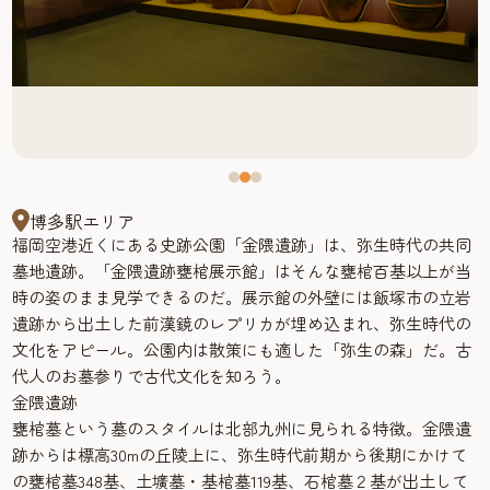
博多駅エリア
福岡空港近くにある史跡公園「金隈遺跡」は、弥生時代の共同
墓地遺跡。「金隈遺跡甕棺展示館」はそんな甕棺百基以上が当
時の姿のまま見学できるのだ。展示館の外壁には飯塚市の立岩
遺跡から出土した前漢鏡のレプリカが埋め込まれ、弥生時代の
文化をアピール。公園内は散策にも適した「弥生の森」だ。古
代人のお墓参りで古代文化を知ろう。
金隈遺跡
甕棺墓という墓のスタイルは北部九州に見られる特徴。金隈遺
跡からは標高30mの丘陵上に、弥生時代前期から後期にかけて
の甕棺墓348基、土壙墓・基棺墓119基、石棺墓２基が出土して