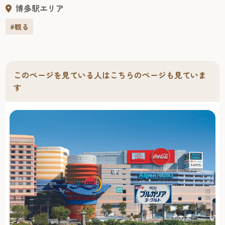
る。収蔵資料だけでなく、遺跡の発見や発掘方法、研究方
博多駅エリア
法まで公開。保存処理の様子も見学でき、考古学ファンに
はたまらない。また、定期的に出前授業や考古学講座も行
#観る
われている。
このページを見ている人はこちらのページも見ていま
す