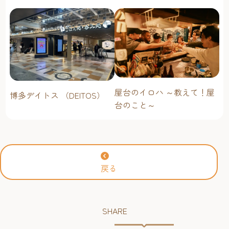
屋台のイロハ ～教えて！屋
博多デイトス （DEITOS）
台のこと～
戻る
SHARE