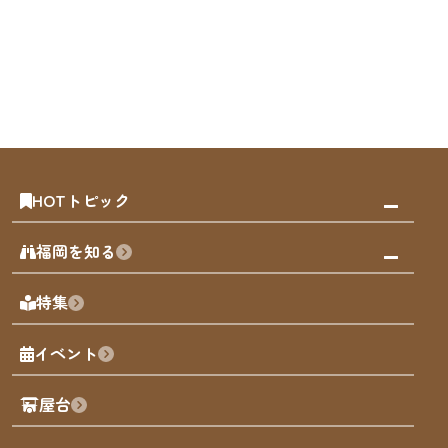
HOTトピック
みんなの旅行記
福岡を知る
天神エリア
福岡の見どころ
特集
博多旧市街
福岡の魅力
福岡城
イベント
観光カレンダー
歴史・文化
観光PR動画
屋台
まち歩き