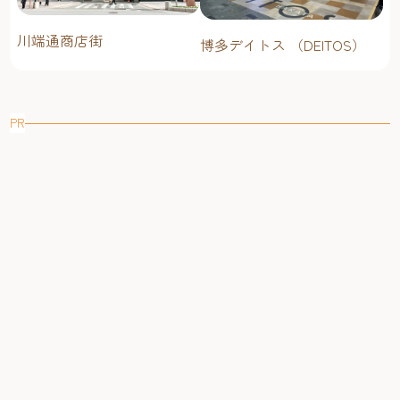
川端通商店街
博多デイトス （DEITOS）
PR