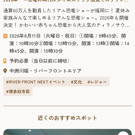
に学べる！
通算60万人を動員したリアル恐竜ショーが福岡に！ 夏休み
家族みんなで楽しめるリアルな恐竜ショー。2026年も開催
決定！ かわいい赤ちゃん恐竜から大人気のティラノサウル
スまで登場する、オーストラリアからやってきたリアル恐
2026年8月11日（火曜日・祝日）①開場：9時45分、開
竜ショー「恐竜パーク」は、恐竜が生きていた時代にタイ
演：10時30分②開場：12時15分、開演：13時③開場：14
ムスリップした感覚で楽しくスリリングに学べる、ファミ
時45分、開演：15時30分
リー向けのパフォーマンスショー。 客席で観るだけでな
予約必要（当日以前に締切）
く、ラッキーなお客様...
中洲川端・リバーフロントエリア
#RIVER FRONT NEXTイベント
#文化
#レジャー
#博多旧市街
近くのおすすめスポット