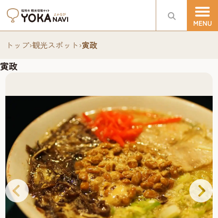
トップ
›
観光スポット
›
寅政
寅政