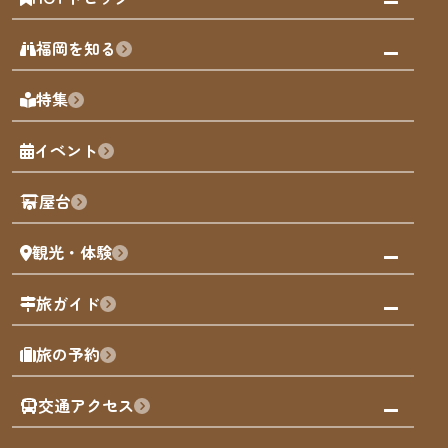
みんなの旅行記
福岡を知る
天神エリア
福岡の見どころ
特集
博多旧市街
福岡の魅力
福岡城
イベント
観光カレンダー
歴史・文化
観光PR動画
屋台
まち歩き
観光・体験
福岡グルメ
福岡の祭り
観る・遊ぶ
旅ガイド
屋台
福岡を楽しむ
モデルコース
旅の予約
買う
福岡のアート
AIおまかせコース
体験
福岡のナイトタイム
交通アクセス
オリジナルプラン
泊まる
福岡の歴史・文化
みんなの旅行記
市内交通ガイド