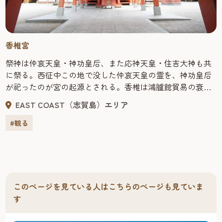
香椎宮
祭神は仲哀天皇・神功皇后、また応神天皇・住吉大神も共
に祭る。西征中この地で没した仲哀天皇の霊を、神功皇后
が祀ったのが宮の起源とされる。香椎は鴻臚館貿易の衰退
した12世紀から博多津に代わって栄えた貿易港で、元寇の
EAST COAST（志賀島）エリア
際は豊後･大友氏が香椎、多々良地区を警固してから、大友
氏の支配を受けるようになった。香椎造りで著名な本殿
#観る
は、国指定の重要文化財。周辺には武内宿禰ゆかりの不老
水や、神功皇后ゆかりの綾杉の大木などがある。毎年秋の
大祭には流鏑馬が行なわれ、6月頃には香椎宮楼門前の菖蒲
池に約5千本の花が咲く。
このページを見ている人はこちらのページも見ていま
す