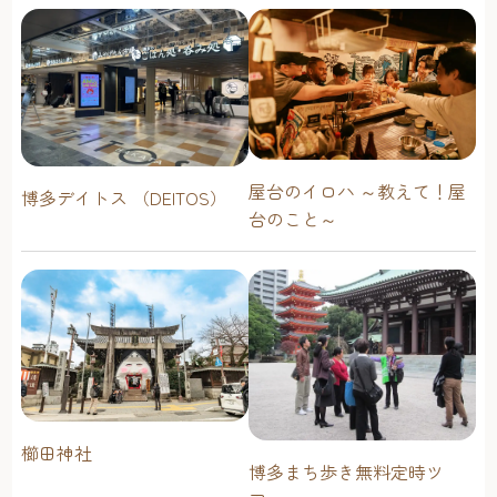
屋台のイロハ ～教えて！屋
博多デイトス （DEITOS）
台のこと～
櫛田神社
博多まち歩き無料定時ツ