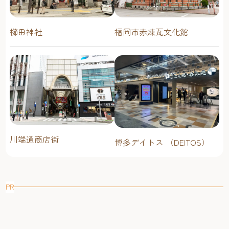
櫛田神社
福岡市赤煉瓦文化館
川端通商店街
博多デイトス （DEITOS）
PR