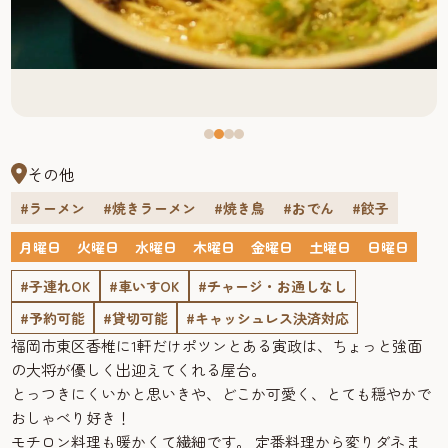
その他
#ラーメン
#焼きラーメン
#焼き鳥
#おでん
#餃子
月曜日
火曜日
水曜日
木曜日
金曜日
土曜日
日曜日
#子連れOK
#車いすOK
#チャージ・お通しなし
#予約可能
#貸切可能
#キャッシュレス決済対応
福岡市東区香椎に1軒だけポツンとある寅政は、ちょっと強面
の大将が優しく出迎えてくれる屋台。
とっつきにくいかと思いきや、どこか可愛く、とても穏やかで
おしゃべり好き！
モチロン料理も暖かくて繊細です。 定番料理から変りダネま