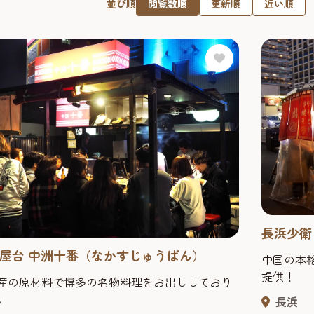
閲覧数順
更新順
近い順
並び順
長浜少衛
屋台 中洲十番（なかすじゅうばん）
中国の本
提供！
産の原材料で博多の名物料理をお出ししており
。
長浜