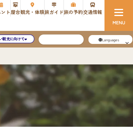
ベント
屋台
観光・体験
旅ガイド
旅の予約
交通情報
い観光に向けて
Languages