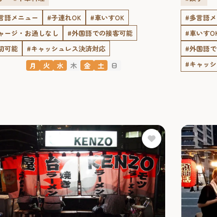
言語メニュー
#子連れOK
#車いすOK
#多言語
ャージ・お通しなし
#外国語での接客可能
#車いすO
切可能
#キャッシュレス決済対応
#外国語
#キャッ
月
火
水
木
金
土
日