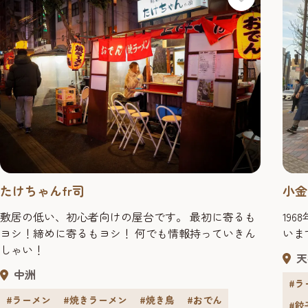
たけちゃんfr司
小金
敷居の低い、初心者向けの屋台です。 最初に寄るも
19
ヨシ！締めに寄るもヨシ！ 何でも情報持っていきん
いま
しゃい！
天
中洲
#ラ
#ラーメン
#焼きラーメン
#焼き鳥
#おでん
#餃