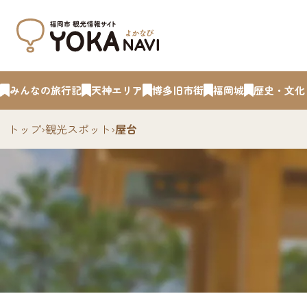
みんなの旅行記
天神エリア
博多旧市街
福岡城
歴史・文化
トップ
›
観光スポット
›
屋台