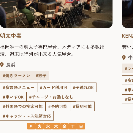
明太中毒
KEN
福岡唯一の明太子専門屋台、メディアにも多数出
若い
演、週末は行列が出来る人気屋台。
中
長浜
#ラ
#焼きラーメン
#餃子
#多
#多言語メニュー
#カード利用可
#子連れOK
#車
#車いすOK
#チャージ・お通しなし
#貸
#外国語での接客可能
#予約可能
#貸切可能
#キャッシュレス決済対応
月
火
水
木
金
土
日