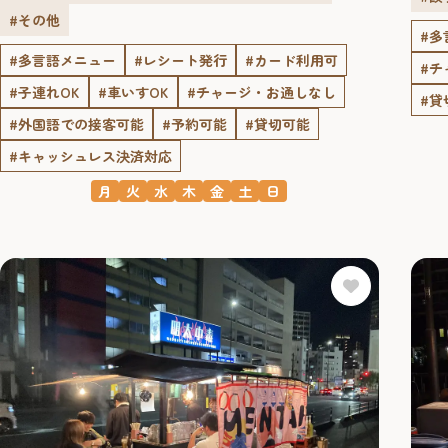
#その他
#多
#多言語メニュー
#レシート発行
#カード利用可
#チ
#子連れOK
#車いすOK
#チャージ・お通しなし
#貸
#外国語での接客可能
#予約可能
#貸切可能
#キャッシュレス決済対応
月
火
水
木
金
土
日