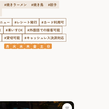
#焼きラーメン
#焼き鳥
#餃子
メニュー
#レシート発行
#カード利用可
K
#車いすOK
#外国語での接客可能
#貸切可能
#キャッシュレス決済対応
月
火
水
木
金
土
日