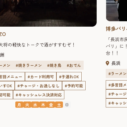
博多バリ
ZO
「長浜市
大将の軽快なトークで酒がすすむぞ！
バリ」に
台！！
洲
長浜
ーメン
#焼きラーメン
#焼き鳥
#おでん
#ラーメン
言語メニュー
#カード利用可
#子連れOK
#多言語
いすOK
#チャージ・お通しなし
#予約可能
#チャー
切可能
#キャッシュレス決済対応
#キャッ
月
火
水
木
金
土
日