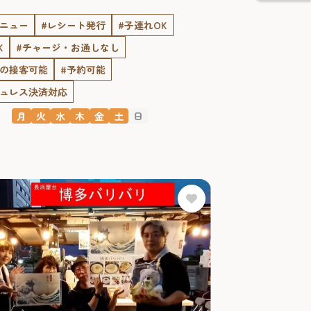
メニュー
#レシート発行
#子連れOK
K
#チャージ・お通しなし
での接客可能
#予約可能
シュレス決済対応
月
火
水
木
金
土
日