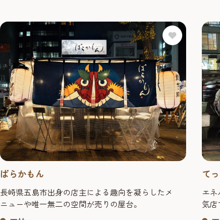
ばらかもん
てっ
長崎県五島市出身の店主による趣向を凝らしたメ
エネ
ニューや唯一無二の空間が売りの屋台。
気店