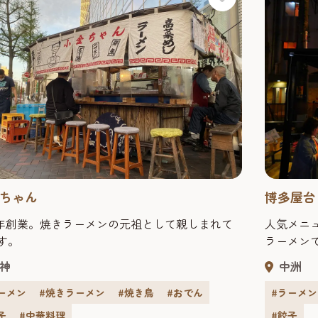
ちゃん
博多屋台
68年創業。焼きラーメンの元祖として親しまれて
人気メニ
す。
ラーメン
神
中洲
ーメン
#焼きラーメン
#焼き鳥
#おでん
#ラーメン
子
#中華料理
#餃子