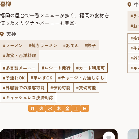
喜柳
中
福岡の屋台で一番メニューが多く、福岡の食材を
#ラ
使ったオリジナルメニューも豊富。
#お
天神
#多
#ラーメン
#焼きラーメン
#おでん
#餃子
#子
#洋食・西洋料理
#外
#多言語メニュー
#レシート発行
#カード利用可
#キ
#子連れOK
#車いすOK
#チャージ・お通しなし
#外国語での接客可能
#予約可能
#貸切可能
#キャッシュレス決済対応
月
火
水
木
金
土
日