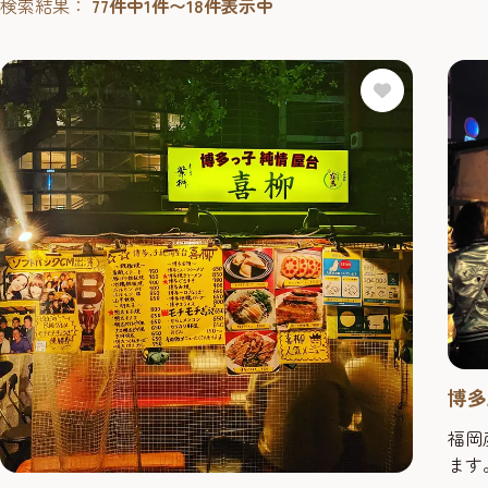
検索結果：
77件中1件〜18件表示中
博多
福岡
ます