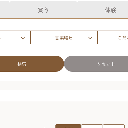
買う
体験
ュー
営業曜日
こだ
検索
リセット