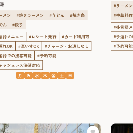
洲
#ラーメン
ーメン
#焼きラーメン
#うどん
#焼き鳥
#中華料理
でん
#餃子
#多言語
言語メニュー
#レシート発行
#カード利用可
#子連れO
連れOK
#車いすOK
#チャージ・お通しなし
#予約可能
国語での接客可能
#予約可能
ャッシュレス決済対応
月
火
水
木
金
土
日