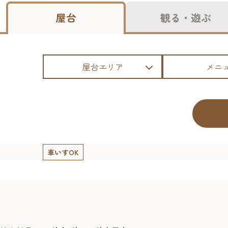
屋台
観る・遊ぶ
屋台エリア
メニ
車いすOK