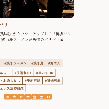
バリ
民球場」からパワーアップして「博多バリ
！鶏白湯ラーメンが自慢のバリバリ屋
#焼きラーメン
#焼き鳥
#おでん
メニュー
#子連れOK
#車いすOK
ジ・お通しなし
#予約可能
#貸切可能
シュレス決済対応
月
火
水
木
金
土
日