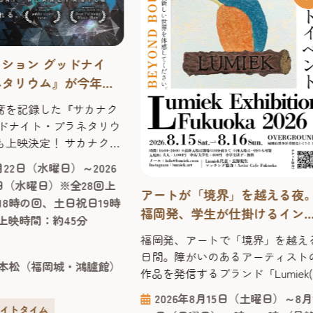
ション グッドナイ
ネタリウム』が今年も
【福岡市科学館 ドー
席を記録した『サカナク
】2026年
ッドナイト・プラネタリウ
映決定！ サカナク
楽、星空、そしてドーム
7月22日（水曜日）～2026
元でシンクロする『サカ
6日（水曜日）※全28回上
 グッドナイト・プラネタ
アートが「境界」を越える夜
18時の回、土日祝日19時
上映が今年も決定しまし
福岡発、学生が仕掛けるイン
回上映時間：約45分
夏季上映のチケットは全
ルーシブなアート体験「Lumie
福岡発、アートで「境界」を越え
記録。公開から10年以上
Exhibition Fukuoka 2026」
日間。障がいのあるアーティスト
ても色褪せる事なく、多
本松（福岡城・鴻臚館）
作品を発信するブランド「Lumiek
愛されるプラネタリウム
ミーク)」が贈る体験型アートイベ
 福岡市科学館ドームシ
2026年8月15日（土曜日）～8月
ト「Lumiek Exhibition Fukuoka 202
ナイトタイム