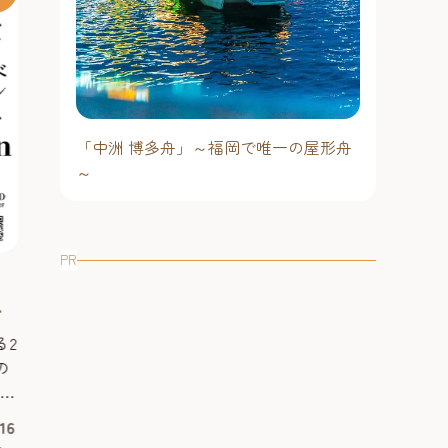
「中洲 博多舟」～福岡で唯一の屋形舟
～
PR
。
第68回 博多盆仁和加大会 2026年
トーベとムー
ク
【福岡市立早良市民センター】
きのものを探
k
～仁和加もあるけん博多た
術館】2026
る2
仁和加もあるけん博多たい！！福岡
本展はムーミン
い！！
の
市の無形民俗文化財 博多仁和加『博
画、風刺画、漫
(ル
多盆仁和加大会』開催！ 今年もやり
多方面に才能を
ン
ます！博多盆仁和加大会。仁和加ば
ト、トーベ・ヤンソ
16
2026年8月30日（日曜日） 開場 12
2026年7月
6」
見に来てつかあさい！※今年は会場
を紹介する展覧