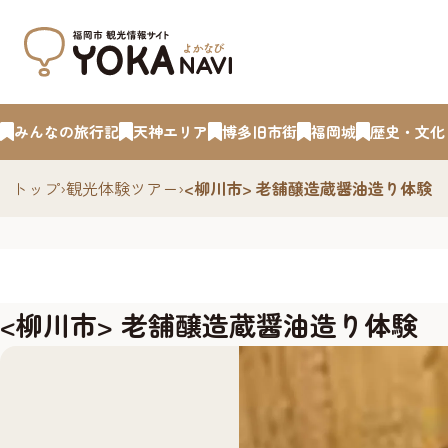
みんなの旅行記
天神エリア
博多旧市街
福岡城
歴史・文化
トップ
›
観光体験ツアー
›
<柳川市> 老舗醸造蔵醤油造り体験
<柳川市> 老舗醸造蔵醤油造り体験