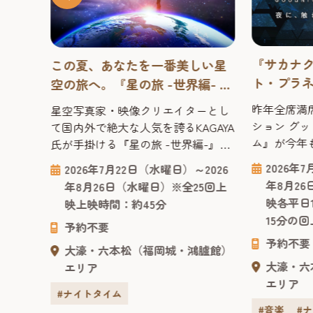
『サカナク
この夏、あなたを一番美しい星
ト・プラ
空の旅へ。『星の旅 -世界編- リ
上映決定！
マスター・ロングバージョン』
昨年全席満
星空写真家・映像クリエイターとし
！」
ムシアター
【福岡市科学館 ドームシア
ション グ
て国内外で絶大な人気を誇るKAGAYA
ター】2026年
ム』が今年も上
氏が手掛ける『星の旅 -世界編-』が
ションの音
この夏、さらなる進化を遂げ『星の
1日（土
2026年
2026年7月22日（水曜日）～2026
映像が高次
旅 -世界編- リマスター・ロングバー
たけ
年8月2
年8月26日（水曜日）※全25回上
ナクション
ジョン』として福岡市科学館ドーム
たしま
映各平日
映上映時間：約45分
リウム』の
シアターに帰ってきます。 ニュー
人は
15分の
9月6
た。昨年の
予約不要
ジーランドのテカポ湖、ハワイのマ
遇しま
時（最
上映完売を
予約不要
ウナケア山、ウユニ塩湖など、
が息子
大濠・六本松（福岡城・鴻臚館）
日（水
の年月を経
KAGAYA氏が3年の歳月をかけて撮影
作った
大濠・六
エリア
）は9時
くの人々に
した世界各地の星空の映像を元に、
ん』
エリア
30分）
作品です。
ドーム映像ならではの臨場...
#ナイトタイム
呼び大
）、7月
ア...
#音楽
#