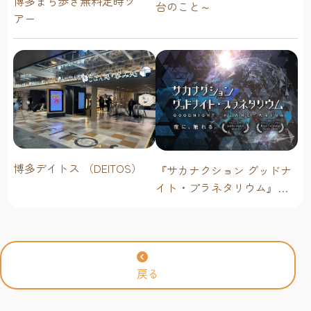
博多まち歩き無料定時ツ
台のこと～
アー
博多デイトス （DEITOS）
『サカナクション グッドナ
イト・プラネタリウム』が
今年も上映決定！【福岡市
科学館 ドームシアター】
2026年
戻る