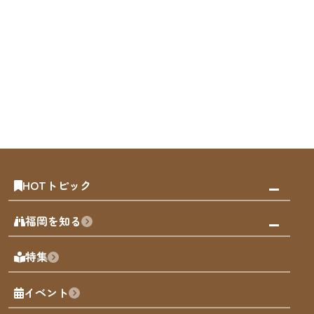
HOTトピック
みんなの旅行記
福岡を知る
天神エリア
福岡の見どころ
特集
博多旧市街
福岡の魅力
福岡城
イベント
観光カレンダー
歴史・文化