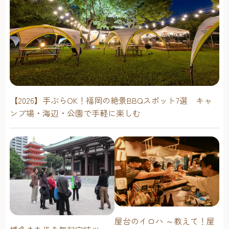
【2026】手ぶらOK！福岡の絶景BBQスポット7選 キャ
ンプ場・海辺・公園で手軽に楽しむ
屋台のイロハ ～教えて！屋