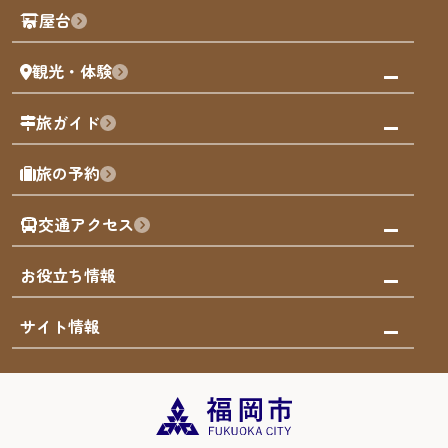
観光PR動画
屋台
まち歩き
観光・体験
福岡グルメ
福岡の祭り
観る・遊ぶ
旅ガイド
屋台
福岡を楽しむ
モデルコース
旅の予約
買う
福岡のアート
AIおまかせコース
体験
福岡のナイトタイム
交通アクセス
オリジナルプラン
泊まる
福岡の歴史・文化
みんなの旅行記
市内交通ガイド
お役立ち情報
サステナブルツーリズム
お得なチケット
福岡検定
お知らせ
サイト情報
よかなび音声ガイド
災害情報
まち歩き・体験プログラム掲載申込
重要なお知らせ
福岡のエリア
お得なチケット
観光案内所一覧
エリアガイド
観光案内所一覧