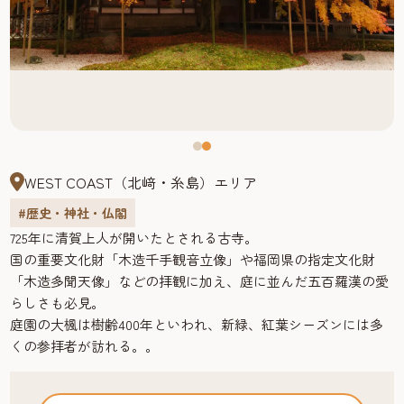
WEST COAST（北﨑・糸島）エリア
#歴史・神社・仏閣
725年に清賀上人が開いたとされる古寺。
国の重要文化財「木造千手観音立像」や福岡県の指定文化財
「木造多聞天像」などの拝観に加え、庭に並んだ五百羅漢の愛
らしさも必見。
庭園の大楓は樹齢400年といわれ、新緑、紅葉シーズンには多
くの参拝者が訪れる。。