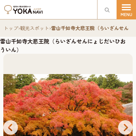
トップ
›
観光スポット
›
雷山千如寺大悲王院（らいざんせんに
雷山千如寺大悲王院（らいざんせんにょじだいひお
ういん）