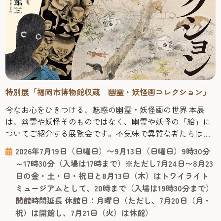
特別展「福岡市博物館収蔵 幽霊・妖怪画コレクション」
今なお心をひきつける、魅惑の幽霊・妖怪画の世界 本展
は、幽霊や妖怪そのものではなく、幽霊や妖怪の「絵」に
ついてご紹介する展覧会です。不気味で異質な者たちは、
なぜ描かれ、飾られ、大切にされてきたのでしょうか。絵
2026年7月19日（日曜日）〜9月13日（日曜日）9時30分
にも表具にも趣向が凝らされた珠玉の化物絵はもちろんの
～17時30分（入場は17時まで）※ただし7月24日〜8月23
こと、これらを描いた／みた／コレクションした人々の姿
日の金・土・日・祝日と8月13日（木）はトワイライト
にも、人間くさい魅力が詰まっています。 福岡市博物館に
ミュージアムとして、20時まで（入場は19時30分まで）
は日本有数の幽霊・妖怪画コレ...
開館時間延長 休館日：月曜日（ただし、7月20日（月・
祝）は開館し、7月21日（火）は休館）