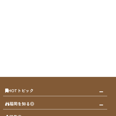
HOTトピック
みんなの旅行記
福岡を知る
天神エリア
福岡の見どころ