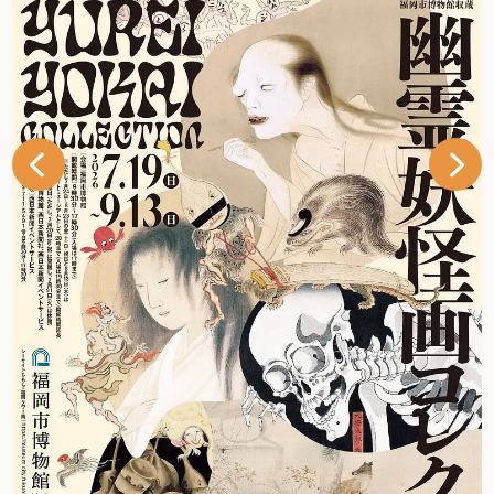
には、感染症対策の徹底もお願いいたします。 まずは，福
岡の都心から気楽に行け，夏は涼しく避暑地として人気の
「野河内渓谷」へ。 約3.2kmという長さで，遊歩道も整備
されていることから，気軽に散策できます。 滝や渕や岩の
多彩な景観を眺めながら，ちょっと汗ばむくらいの軽い運
動を楽しむのにちょうど良いスポット。 鳥のさえずりに深
い緑，綺麗な渓流のマイナスイオンを全身に浴びながら，
心も体も癒されます。 夏は水遊びも楽しめ，自然の美しさ
を体感できるスポットとして，多くの人々に親しまれてい
ます。 「野河内渓谷」所在地：福岡市早良区飯場アクセ
ス：西鉄バス停「曲淵」下車，徒歩約15分TEL：092-833-
4412 続いては，「野河内渓谷」から徒歩約30分，車で約10
分の「曲渕ダムパーク」へ。 広い駐車スペース，トイレも
完備された，曲渕ダム内の公園。 曲淵水源地の麓にあり，
春は桜，秋は紅葉を満喫できる緑豊かな公園です。見上げ
ると迫力あるダムの堤壁も圧巻です。 堤体から望む桜もと
ても美しく，癒されます。 バードウォッチングにも最適
で，天気が良い日に弁当を持参し，のんびり過ごすのもい
いですね！ 静かな公園に響き渡る沢山の鳥の声を聞きなが