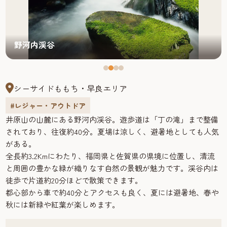
野河内渓谷
シーサイドももち・早良エリア
#レジャー・アウトドア
井原山の山麓にある野河内渓谷。遊歩道は「丁の滝」まで整備
されており、往復約40分。夏場は涼しく、避暑地としても人気
がある。
全長約3.2Kmにわたり、福岡県と佐賀県の県境に位置し、清流
と周囲の豊かな緑が織りなす自然の景観が魅力です。
渓谷内は
徒歩で片道約20分ほどで散策できます。
都心部から車で約40分とアクセスも良く、夏には避暑地、春や
秋には新緑や紅葉が楽しめます。