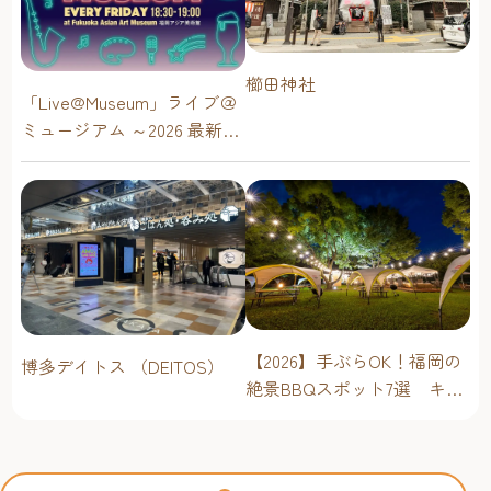
櫛田神社
「Live@Museum」ライブ＠
ミュージアム ～2026 最新イ
ベントスケジュール！【福
岡アジア美術館】
【2026】手ぶらOK！福岡の
博多デイトス （DEITOS）
絶景BBQスポット7選 キャ
ンプ場・海辺・公園で手軽
に楽しむ