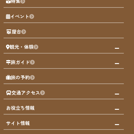
特集
博多旧市街
福岡の魅力
福岡城
イベント
観光カレンダー
歴史・文化
観光PR動画
屋台
まち歩き
観光・体験
福岡グルメ
福岡の祭り
観る・遊ぶ
旅ガイド
屋台
福岡を楽しむ
モデルコース
旅の予約
買う
福岡のアート
AIおまかせコース
体験
福岡のナイトタイム
交通アクセス
オリジナルプラン
泊まる
福岡の歴史・文化
みんなの旅行記
市内交通ガイド
お役立ち情報
サステナブルツーリズム
お得なチケット
福岡検定
お知らせ
サイト情報
よかなび音声ガイド
災害情報