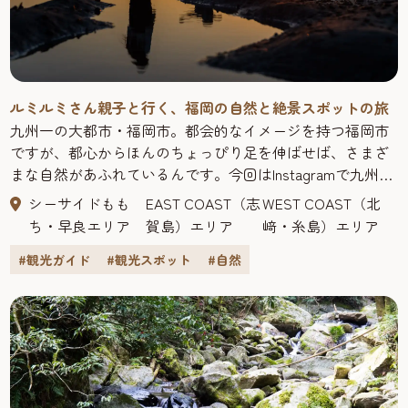
ルミルミさん親子と行く、福岡の自然と絶景スポットの旅
九州一の大都市・福岡市。都会的なイメージを持つ福岡市
ですが、都心からほんのちょっぴり足を伸ばせば、さまざ
まな自然があふれているんです。今回はInstagramで九州の
おでかけ情報を発信しているルミルミさん親子と一緒に、
シーサイドもも
EAST COAST（志
WEST COAST（北
福岡市内にある自然と絶景スポットを巡ってきましたよ。
ち・早良エリア
賀島）エリア
﨑・糸島）エリア
>>ルミルミさんの旅行記はこちら ルミルミ年間50泊する30
代ママ。「30秒で決まる!!週末のおでかけ」をコンセプト
#観光ガイド
#観光スポット
#自然
に、観光、グルメやイベントなど、家族で楽しめる九州の
おでかけ情報をInstagramで発信中。フォロワー数は11.8万
人を超える。（インスタ：@rumirumidayo）