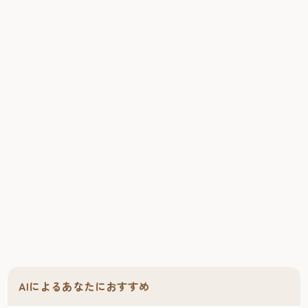
もった体にやさしい食材を味わい，受け継がれてきた伝統
を体験できる「福岡ネイチャートリップ」へ出かけよう！
AIによるあなたにおすすめ