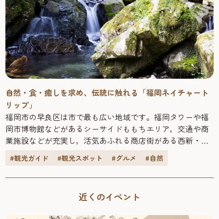
自然・食・癒しを求め、伝統に触れる「福岡ネイチャート
リップ」
福岡市の早良区は市で最も広い地域です。福岡タワーや福
岡市博物館などがあるシーサイドももちエリア，交通や商
業施設などが充実し，活気あふれる商店街がある西新・藤
崎エリア，シロウオ漁が有名で，ジョギングや散歩を楽し
#観光ガイド
#観光スポット
#グルメ
#自然
む人も多い室見川エリア，閑静な住宅街が広がる野芥・賀
茂エリア，そして，四季折々の豊かな脊振の自然を感じる
ことができる南部エリアと，様々なエリアから成り立って
近くのイベント
います。今回は早良区南部エリアの自然を感じ，味わう，
癒しの「福岡ネイチャートリップ」へ出発！お出かけの際