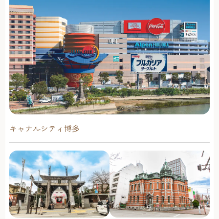
「脇山米」が名物品。背振山系から湧き出る清らかな水
や，昼と夜の寒暖差が大きいことなど，恵まれた環境が
しっかりとした稲を育て上げ，大変美味しいと評判です。
「脇山米」以外にも，地元の畑から摘みとったばかりの新
鮮こだわり野菜をはじめ，花，竹，炭，豆腐，漬物などの
加工品のほか，博多人形やパッチワークなど約100種類を超
える商品が揃っています。 その中でも，脇山の豊かな自然
で育ったブルーベリーを加工したジャムや，自然の甘みが
活きている「りんごチップス」，日本で最も古いと言われ
ているお茶の産地である脇山地区の「脇山茶」なども人気
です！ 脇山の新鮮な野菜をふんだんに使った「お弁当」
キャナルシティ博多
は，地元の方々だけでなく，遠方から買い求めに来る人が
いる程，大人気！ 「ワッキー主基の里」所在地：福岡市早
良区大字脇山592-1TEL：092-803-2182アクセス：西鉄バス
停「早良高校前」から徒歩約７分営業時間：（10月～3月）
8:00～16:00，（4月～9月）8:00～17:00 続いては，「ワッ
キー主基」の里から車で約8分の「ヤマタカ醤油」へ。 甘
い醤油の文化で知られる福岡。自然深く，山からの清水と
澄んだ空気に恵まれた地で，百年以上受け継がれた伝統の