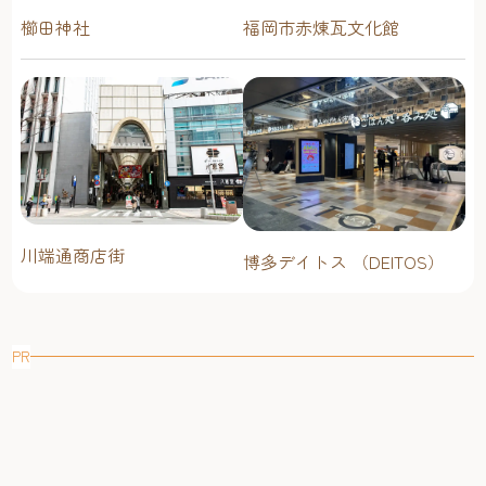
技で醸し出される深い味わいの醤油を，製造・販売する老
櫛田神社
福岡市赤煉瓦文化館
舗醤油店「ヤマタカ醤油」。 背振山系の伏流水を使用し
た，さしみ醤油，こいくち醤油，うすくち醤油，めんつ
ゆ，だし入り醤油， ぽん酢から，バターしょうゆ，ステー
キソースなど，本格しょうゆから珍しい醤油まで，多数取
り扱っています。 2019年5月に，醤油屋と飲食店が合わさっ
た新たな「ヤマタカ醤油」として生まれ変わりました。飲
食店では，和定食から，醤油店ならではの醤油プリン・醤
油ケーキなどの珍しいメニューを味わうことができます。
川端通商店街
主役を引き立てる料理界の“名脇役”の醤油。ギフトセット
博多デイトス （DEITOS）
も販売されており，お土産としてとても喜ばれそうです
ね。 「ヤマタカ醤油」所在地：福岡市早良区東入部2丁目
18番7号TEL：092-804-2403営業時間：10:00～18:00 九州の大
PR
都市でありながら，「都会の利便性」と「自然」が両立す
る街，福岡。都会の一面と背中合わせのように，少し中心
部を離れるとそこにはたくさんの自然が広がっています。
福岡の自然とマイナスイオンに癒され，雄大な自然から湧
き出るお湯に浸かりリフレッシュし，地元の方々の愛のこ