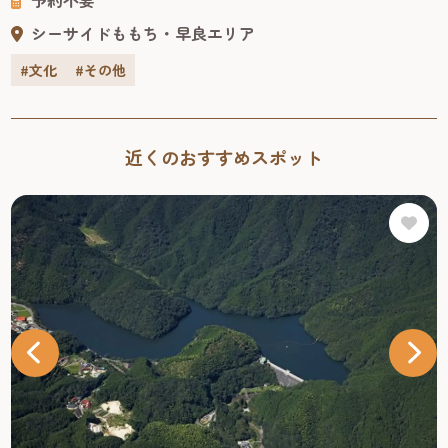
は，「湧水千石の郷」から車で約15分の「農家バイキング
シーサイドももち・早良エリア
ゆう」に食事へ。 その名の通り，バイキング形式のお店。
地元の野菜を使った料理が豊富で，鶏肉は華味鳥を使用
#文化
#その他
し，ご飯は店主が作った米を使用しています。デザートも
飲み物も充実しています。 無添加・化学調味料未使用で，
子供に食べさせたい優しい料理が並んでいます。 店内は開
近くのおすすめスポット
放的で明るく，木の温かみを感じます。授乳室，キッズス
ペースも完備されており，子ども連れが多く，ママ友会が
多く行われています。 田舎の風景を眺めながら，ほっこり
とした気持ちで，優しい料理を味わってみてはいかがで
しょうか。 「農家バイキング ゆう」所在地：福岡市早良区
大字小笠木71-4アクセス：西鉄バス停「早良高校前」から
徒歩約１７分TEL：092-519-1518営業時間：11:00～15:00定休
日：月曜日 続いては，「農家バイキング ゆう」から徒歩約
10分，車で約3分の「梶原博多人形工房」へ。 400年以上の
歴史を持つ「博多人形」。かつては「博多に行くときは一
人でも，帰りは人形と二人連れ」と歌われたように，福岡
の主要なお土産品としても有名です。博多人形の材料は，