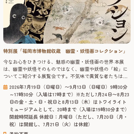
ら，桜や紅葉，豊かな緑を楽しみながら，ゆっくり散歩な
んていかがでしょう。 「曲渕ダムパーク」所在地：福岡市
早良区曲渕 アクセス：西鉄バス停「曲淵」下車，徒歩約15
分（目印は山里料理滝やま荘）。TEL：092-833-4412 続い
ては，「曲渕ダムパーク」から車で約10分の「湧水千石の
郷」へ。 「湧水千石の郷」は日帰りでも宿泊でも楽しめる
入浴施設。天然湧水の展望大浴場と自慢の自然食ビュッ
特別展「福岡市博物館収蔵 幽霊・妖怪画コレクション」
フェで，四季を通してゆっくりと寛ぐことができます。 新
今なお心をひきつける、魅惑の幽霊・妖怪画の世界 本展
鮮なこだわり食材と，天然湧水を使った和洋中の70種類以
は、幽霊や妖怪そのものではなく、幽霊や妖怪の「絵」に
上の手作り料理を味わうことができ，専属パティシエによ
ついてご紹介する展覧会です。不気味で異質な者たちは、
る手づくりデザートもあります。入浴後は若者にも人気の
なぜ描かれ、飾られ、大切にされてきたのでしょうか。絵
おしゃれな休憩所でゆっくり過ごすこともできます。 売店
2026年7月19日（日曜日）〜9月13日（日曜日）9時30分
にも表具にも趣向が凝らされた珠玉の化物絵はもちろんの
でお土産も販売されています。 湯船につかりながら，遠く
～17時30分（入場は17時まで）※ただし7月24日〜8月23
こと、これらを描いた／みた／コレクションした人々の姿
博多湾まで一望できる大パノラマ！お湯はミネラル豊富な
日の金・土・日・祝日と8月13日（木）はトワイライト
にも、人間くさい魅力が詰まっています。 福岡市博物館に
天然湧水100%，ウォーキングでかいた汗を流して，心も体
ミュージアムとして、20時まで（入場は19時30分まで）
は日本有数の幽霊・妖怪画コレ...
もリフレッシュ！ 「湧水千石の郷」所在地：福岡市早良区
開館時間延長 休館日：月曜日（ただし、7月20日（月・
石釜333-2アクセス：西鉄バス停「陽光台」下車後，千石の
祝）は開館し、7月21日（火）は休館）
郷へ電話し，送迎車で移動。TEL：092-872-4141営業時間：
大浴場 10時～22時（受付21時まで）定休日：月曜日 続いて
予約不要