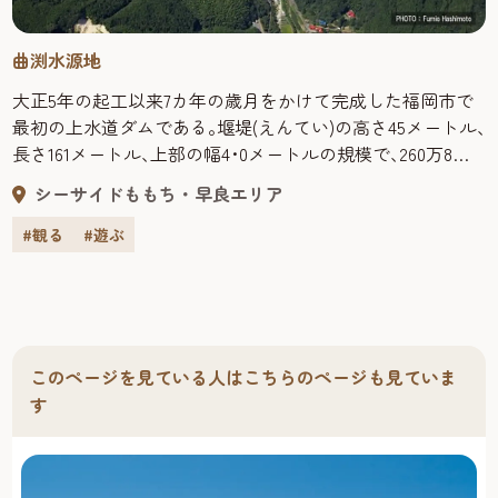
土粘土。その風合いを生かした優しい質感が特徴です。
「梶原博多人形工房」は，博多人形界における代表的な技
曲渕水源地
能者であり，国指定の伝統工芸士「梶原正二」氏の工房で
す。 「梶原博多人形工房」では，ネコ・犬の動物などから
大正5年の起工以来7カ年の歳月をかけて完成した福岡市で
自由に選んだ人形に，絵付けすることができます。 人形
最初の上水道ダムである｡堰堤(えんてい)の高さ45メートル､
は，福岡市南部にある「油山」の土から作った粘土を使用
長さ161メートル､上部の幅4･0メートルの規模で､260万8千
し，ボンドを混ぜて色持ちや色付きを良くしている絵具で
トンの貯水が可能な重力式ダムである｡当初は12万人へ給水
シーサイドももち・早良エリア
色を塗ります。 困ったこと，分からないことは，いつでも
をしていたが､市勢の発展と共にダムも拡張工事が行われ､
先生が近くで優しく教えてくれるので安心です。 世界に一
現在の大きさになった｡
#観る
#遊ぶ
つだけのオリジナルの博多人形を作ってみましょう！ 「梶
原博多人形工房」所在地：福岡市早良区大字小笠木617-4ア
クセス：西鉄バス停「早良高校前」から徒歩約７分TEL：
092-804-3224 続いては，梶原博多人形工房から徒歩約20
分，車で約3分の「ワッキー主基の里」へ。 「ワッキー主
このページを見ている人はこちらのページも見ていま
基の里」は，地元・脇山の特産品の直販店としてオープ
す
ン。100人余りの生産者（農家）で運営されており，来場者
からは「安くて新鮮」，「生産者の顔が見えて安心」，
「農家が近くなる」など，都市住民と中山間地の農家との
交流の場になっています。 昭和天皇への献上米である，