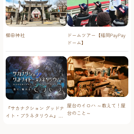
櫛田神社
ドームツアー【福岡PayPay
ドーム】
屋台のイロハ ～教えて！屋
『サカナクション グッドナ
台のこと～
イト・プラネタリウム』が
今年も上映決定！【福岡市
科学館 ドームシアター】