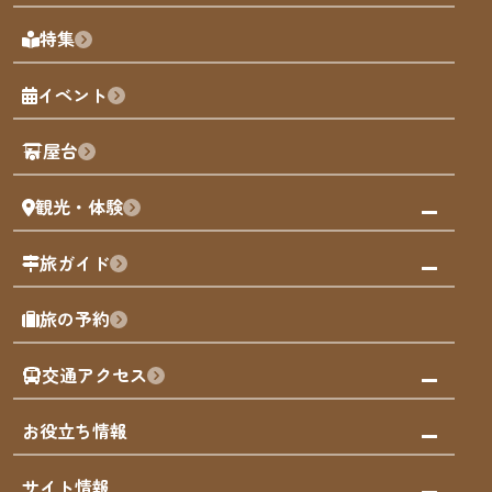
天神エリア
福岡の見どころ
特集
博多旧市街
福岡の魅力
福岡城
イベント
観光カレンダー
歴史・文化
観光PR動画
屋台
まち歩き
観光・体験
福岡グルメ
福岡の祭り
観る・遊ぶ
旅ガイド
屋台
福岡を楽しむ
モデルコース
旅の予約
買う
福岡のアート
AIおまかせコース
体験
福岡のナイトタイム
交通アクセス
オリジナルプラン
泊まる
福岡の歴史・文化
みんなの旅行記
市内交通ガイド
お役立ち情報
サステナブルツーリズム
お得なチケット
福岡検定
お知らせ
サイト情報