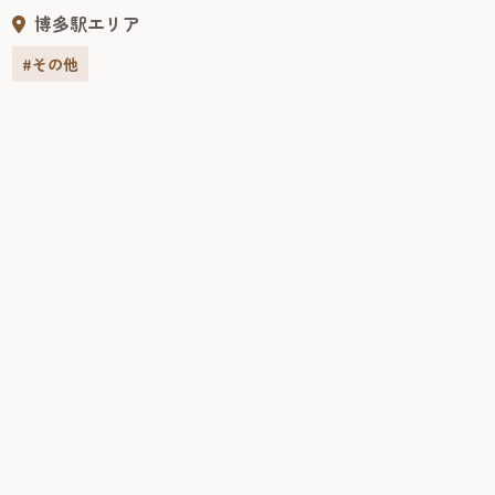
ので、ご家族の方等も一緒にご応募できます。 是非この機
博多駅エリア
会に...
#その他