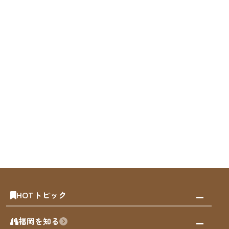
HOTトピック
みんなの旅行記
福岡を知る