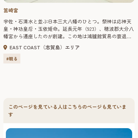
筥崎宮
宇佐・石清水と並ぶ日本三大八幡のひとつ。祭神は応神天
皇・神功皇后・玉依姫命。延長元年（923）、穂波郡大分八
幡宮から遷座したのが創建。この地は鴻臚館貿易の衰退し
た12世紀から対外交易の基地として賑い、その後も元冦の
EAST COAST（志賀島）エリア
戦場など多彩な歴史に彩られている。本殿、拝殿、楼門、
一ノ鳥居、石燈籠など多くの国指定重要文化財が存在す
#観る
る。「玉せせり」や「放生会大祭」などの祭りには多くの
人々が訪れる。
このページを見ている人はこちらのページも見ていま
す