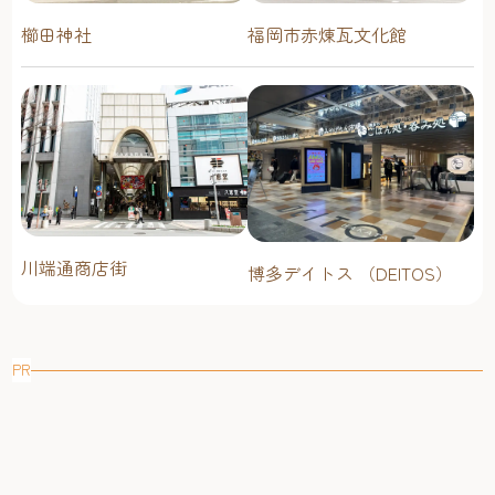
櫛田神社
福岡市赤煉瓦文化館
川端通商店街
博多デイトス （DEITOS）
PR