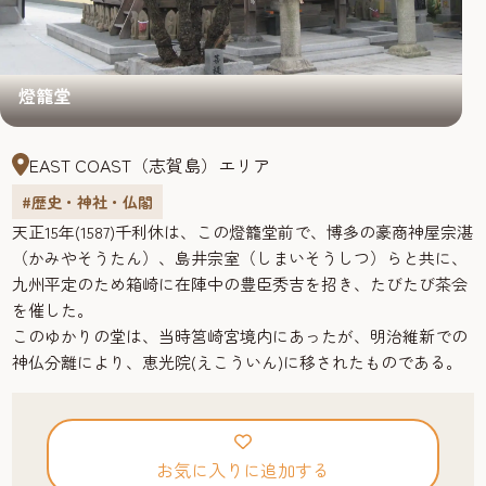
燈籠堂
EAST COAST（志賀島）エリア
#歴史・神社・仏閣
天正15年(1587)千利休は、この燈籠堂前で、博多の豪商神屋宗湛
（かみやそうたん）、島井宗室（しまいそうしつ）らと共に、
九州平定のため箱崎に在陣中の豊臣秀吉を招き、たびたび茶会
を催した。
このゆかりの堂は、当時筥崎宮境内にあったが、明治維新での
神仏分離により、恵光院(えこういん)に移されたものである。
お気に入りに追加する