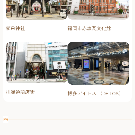
櫛田神社
福岡市赤煉瓦文化館
川端通商店街
博多デイトス （DEITOS）
PR