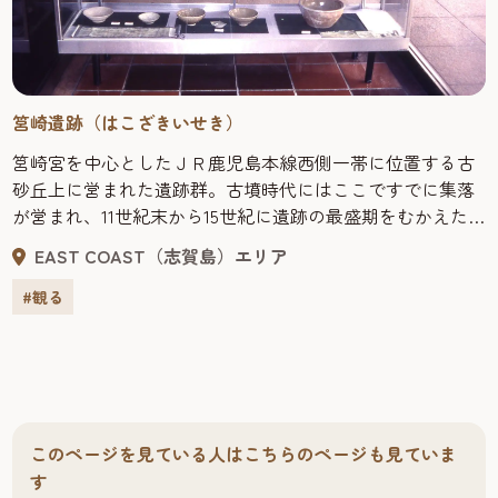
筥崎遺跡（はこざきいせき）
筥崎宮を中心としたＪＲ鹿児島本線西側一帯に位置する古
砂丘上に営まれた遺跡群。古墳時代にはここですでに集落
が営まれ、11世紀末から15世紀に遺跡の最盛期をむかえたと
されている。大量に出土した中国陶磁器から、筥崎宮が対
EAST COAST（志賀島）エリア
外交易に深く関与していたことを示した。粕屋総合庁舎一
階ロビーには、昭和61年の発掘調査で出土した遺物が資料
#観る
として展示されている。
このページを見ている人はこちらのページも見ていま
す