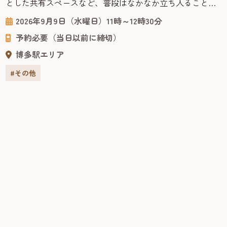
とした共有スペースなど、普段はなかなか立ち入ることの
できない船内を見学しながら、海の上で過ごす優雅な旅の
2026年9月9日（水曜日）11時～12時30分
雰囲気やクルーズ船ならではの魅力を間近で体感できる貴
予約必要（当日以前に締切）
重な機会です。 申込1回につき、2名まで申し込みできます
ので、ご家族の方等も一緒にご応募できます。 是非この機
博多駅エリア
会に...
#その他