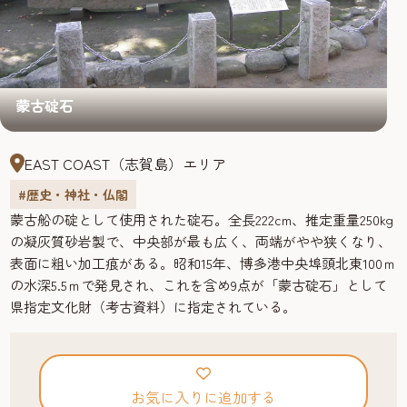
蒙古碇石
EAST COAST（志賀島）エリア
#歴史・神社・仏閣
蒙古船の碇として使用された碇石。全長222cm、推定重量250kg
の凝灰質砂岩製で、中央部が最も広く、両端がやや狭くなり、
表面に粗い加工痕がある。昭和15年、博多港中央埠頭北東100ｍ
の水深5.5ｍで発見され、これを含め9点が「蒙古碇石」として
県指定文化財（考古資料）に指定されている。
お気に入りに追加する