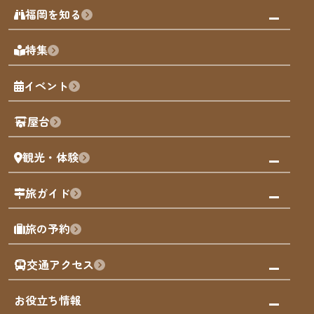
みんなの旅行記
福岡を知る
天神エリア
福岡の見どころ
特集
博多旧市街
福岡の魅力
福岡城
イベント
観光カレンダー
歴史・文化
観光PR動画
屋台
まち歩き
観光・体験
福岡グルメ
福岡の祭り
観る・遊ぶ
旅ガイド
屋台
福岡を楽しむ
モデルコース
旅の予約
買う
福岡のアート
AIおまかせコース
体験
福岡のナイトタイム
交通アクセス
オリジナルプラン
泊まる
福岡の歴史・文化
みんなの旅行記
市内交通ガイド
お役立ち情報
サステナブルツーリズム