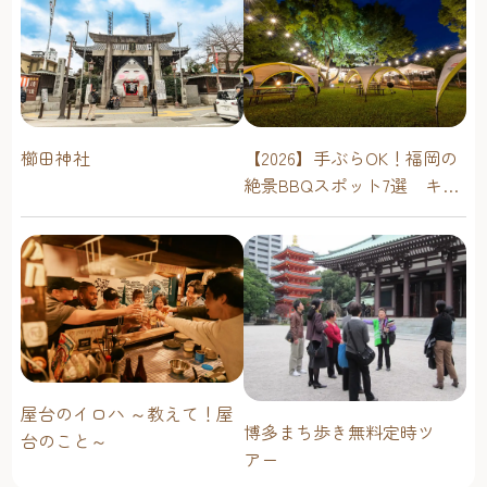
櫛田神社
【2026】手ぶらOK！福岡の
絶景BBQスポット7選 キャ
ンプ場・海辺・公園で手軽
に楽しむ
屋台のイロハ ～教えて！屋
博多まち歩き無料定時ツ
台のこと～
アー