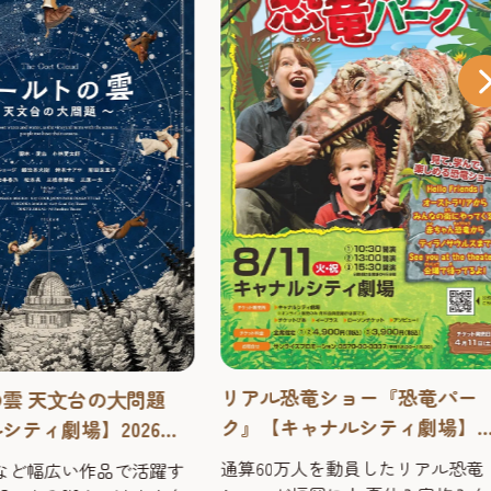
リアル恐竜ショー『恐竜パー
雲 天⽂台の⼤問題
ク』【キャナルシティ劇場】
シティ劇場】2026
2026年 ～恐竜の時代にタイ
カデミック・コメ
通算60万人を動員したリアル恐竜
など幅広い作品で活躍す
スリップ感覚でスリリングに
ーズ”第2弾作品！