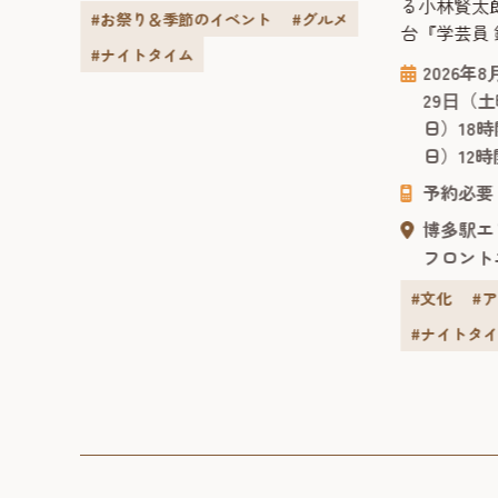
賓館で
る小林賢太
り2026」とは 「天神...
#お祭り＆季節のイベント
#グルメ
景を、
台『学芸員
#ナイトタイム
品の
チ・ノート
8月23
2026年
反射ま
コメディ・
最終入
29⽇（
、その
2025年1
月曜
日）18
今回の
いた舞台『
日）12時
貴賓
ヴィンチ・
県連合
ミック・コ
予約必要
れ、明
弾作品。脚
博多駅エ
ても使
台や映像な
フロント
勾配の
小林賢太郎が
#文化
#
#ナイトタ