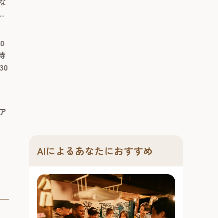
む日本酒イベ
な
イド。 300年の歴史を持つ手延べそ
日本酒イベント開
うめんを特別なこだわりのあご出汁
と11日間開催！
ゃ
のめんつゆで堪能！ ベイサイドの夏
開催が決定！「
）
2026年7月1日（水曜日）～8月30
2026年7月3
ル
の名物イベントとして親しまれてい
んで欲しい！」
0
日（日曜日）月曜日～木曜日：11
日（火曜日）
か
る「そうめん小屋」が今年も登場。
夏祭りも今年で1
時
時～20時、金曜日・土曜日・日曜
～21時（チケ
恐
博多湾を望む絶好のロケーション
んと11日間に
30
日・祝日日：11時～22時※ラスト
30分）
時
で、300年の歴史を持つ三輪山本の手
り酒屋「博多百
オーダーは閉店1時間前
し
延べそうめんと、本格的な流しそう
季限定イベント
予約不要
ー
めん体験をお楽しめます。 会場は、
予約不要
～大人の夏祭り
博多駅エリア
席
開放的な空間が人気の海側屋外施設
す。 7月31日～
ア
博多駅エリア
客
「ベイサイドキャノピー」。...
の、地酒・夏...
#お祭り＆季節
#グルメ
#ショッピング
#音楽
#文化
#ナイトタイム
AIによるあなたにおすすめ
#博多旧市街
#旧市街フェス