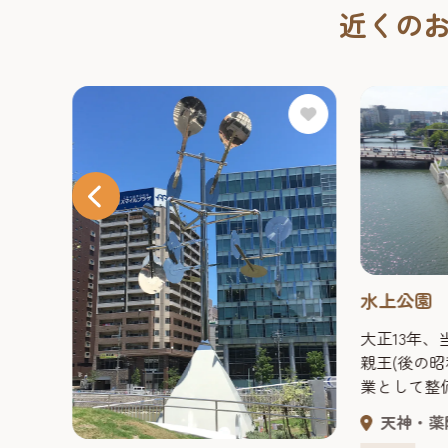
近くの
水上公園
プガー
大正13年
ス福
親王(後の
いえる
業として整
交流拠
念公園とし
で広が
天神・薬
区公園です。 2016年7月に、
ール、