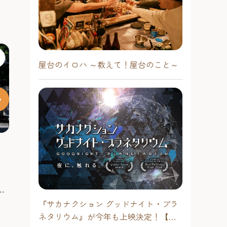
屋台のイロハ ～教えて！屋台のこと～
西鉄イン福岡
天神ビジネス
Best access Nishitetsu Inn Fukuoka!
天神ビッグバン
。
情報発信都市、福岡、天神。ファッ
ネスセンターⅡ」
っ
ション、ビジネス、カルチャーなど
開業、福岡市役
こ
あらゆる情報を求めて九州各地や、
『サカナクション グッドナイト・プラ
天神・薬院エリア
した地上18階・
い
韓国、中国から人々が集まります。
ネタリウム』が今年も上映決定！【福
天神・薬院エ
合ビルです。 地
また九州一の繁華街でもある中洲も
#泊まる