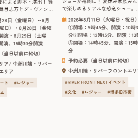
ショーが福岡に！ 夏休み家族みん
郎による脚本・演出！ 舞
べる！
で楽しめるリアルな恐竜ショー。
 鎌目志万とダ・ヴィン
2026年も開催決定！ かわいい赤ち
』に続く“アカデミック・
2026年8月11日（火曜日・祝日
8⽉28⽇（金曜日）～8⽉
ん恐竜から大人気のティラノサウ
シリーズ”の第2弾作品！
①開場：9時45分、開演：10時3
土曜日）・8⽉28⽇（金曜
スまで登場する、オーストラリア
月に上演されご好評をいただ
分②開場：12時15分、開演：13
時開演・8⽉29⽇（土曜
らやってきたリアル恐竜ショー「
学芸員 鎌目志万とダ・
③開場：14時45分、開演：15時
開演、16時30分開演
竜パーク」は、恐竜が生きていた
ノート』に続く“アカデ
分
代にタイムスリップした感覚で楽
メディ・シリーズ”の第2
（当日以前に締切）
くスリリングに学べる、ファミリ
予約必要（当日以前に締切）
本・演出は前作同様、舞
リア
中洲川端・リバー
向けのパフォーマンスショー。 客
ど幅広い作品で活躍する
中洲川端・リバーフロントエリ
エリア
で観るだけでなく、ラッキーなお
務めます。 出...
様...
#RIVER FRONT NEXTイベント
アート
#レジャー
#文化
#レジャー
#博多旧市街
イム