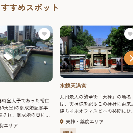
おすすめスポット
水鏡天満宮
九州最大の繁華街「天神」の地名
、当時皇太子であった裕仁
は、天神様を祀るこの神社に由来
昭和天皇)の御成婚記念事
建ち並ぶオフィスビルの谷間にひ
備され、御成婚の日に記
そりと建つ水鏡天満宮は、天神様
天神・薬院エリア
て開園した福岡市初の街
と学問の神様･菅原道真を祀って
院エリア
福博を
る。大宰府に左遷された菅原道真
#観る