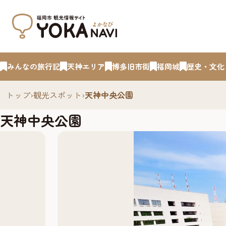
みんなの旅行記
天神エリア
博多旧市街
福岡城
歴史・文化
トップ
›
観光スポット
›
天神中央公園
天神中央公園