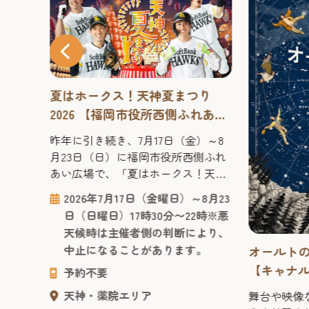
夏はホークス！天神夏まつり
2026 【福岡市役所西側ふれあい
広場】
昨年に引き続き、7月17日（金）～8
月23日（日）に福岡市役所西側ふれ
あい広場で、「夏はホークス！天神
夏まつり2026」を開催決定！ 会場の
2026年7月17日（金曜日）～8月23
シンボルである櫓（やぐら）はホー
日（日曜日）17時30分〜22時※悪
クス仕様に装飾され、お気に入りの
天候時は主催者側の判断により、
選手と写真撮影を楽しめるフォトス
中止になることがあります。
の色
オールトの
ポットとして会場を彩ります。さら
城井
【キャナル
に、ホークス戦のナイター試合開催
予約不要
」
年 ～“ア
日にはパブリックビューイングを実
天神・薬院エリア
哉によ
舞台や映像
施！ ■「夏はホークス！天神夏まつ
ディ・シリ