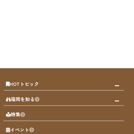
HOTトピック
みんなの旅行記
福岡を知る
天神エリア
福岡の見どころ
特集
博多旧市街
福岡の魅力
福岡城
イベント
観光カレンダー