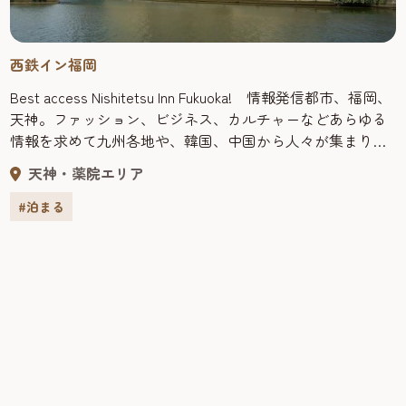
西鉄イン福岡
Best access Nishitetsu Inn Fukuoka! 情報発信都市、福岡、
天神。ファッション、ビジネス、カルチャーなどあらゆる
情報を求めて九州各地や、韓国、中国から人々が集まりま
す。また九州一の繁華街でもある中洲も福岡の代名詞のひ
天神・薬院エリア
とつです。 西鉄イン福岡は、その天神・中洲の中心に位
置する「福岡市役所」や「アクロス福岡」などの公共施設
#泊まる
にもほど近く最高のロケーション。 立地は、お客様にご
ゆっくりおつくろぎいただける滞在環境です。