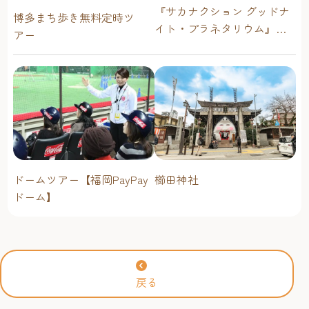
『サカナクション グッドナ
博多まち歩き無料定時ツ
イト・プラネタリウム』が
アー
今年も上映決定！【福岡市
科学館 ドームシアター】
2026年
ドームツアー【福岡PayPay
櫛田神社
ドーム】
戻る