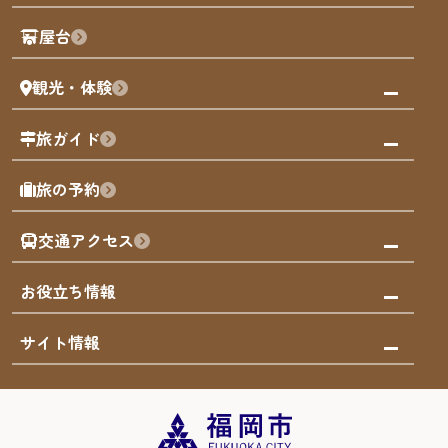
歴史・文化
観光PR動画
屋台
まち歩き
観光・体験
福岡グルメ
福岡の祭り
観る・遊ぶ
旅ガイド
屋台
福岡を楽しむ
モデルコース
旅の予約
買う
福岡のアート
AIおまかせコース
体験
福岡のナイトタイム
交通アクセス
オリジナルプラン
泊まる
福岡の歴史・文化
みんなの旅行記
市内交通ガイド
お役立ち情報
サステナブルツーリズム
お得なチケット
福岡検定
お知らせ
サイト情報
よかなび音声ガイド
災害情報
まち歩き・体験プログラム掲載申込
重要なお知らせ
福岡のエリア
お得なチケット
観光案内所一覧
エリアガイド