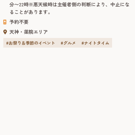
楽しめるフォトスポットとして会場を彩ります。さらに、
分〜22時※悪天候時は主催者側の判断により、中止にな
ホークス戦のナイター試合開催日にはパブリックビューイ
ることがあります。
ングを実施！ ■「夏はホークス！天神夏まつり2026」とは
予約不要
「天神...
天神・薬院エリア
#お祭り＆季節のイベント
#グルメ
#ナイトタイム