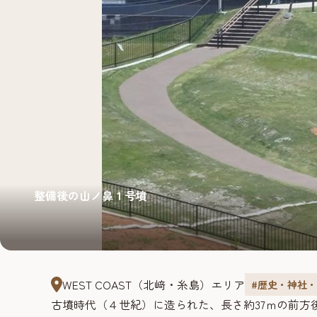
整備後の山ノ鼻１号墳
WEST COAST（北﨑・糸島）エリア
#歴史・神社
古墳時代（４世紀）に造られた、長さ約37ｍの前方