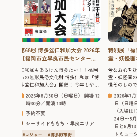
8月8日・9日
岡」開催！
参加型イベ
ペットをお
2026年
方も楽しめ
日（日曜日
ベント～ 「
予約不要
族の一員”
026年
特別展「福岡市博物館収蔵 幽
トとペット
シーサイ
ー】
霊・妖怪画コレクション」
参加・体験
#その他
初めてペッ
！福岡
今なお心をひきつける、魅惑の幽
ントとして
加『博
霊・妖怪画の世界 本展は、幽霊や妖
年全国各地で
もやり
怪そのものではなく、幽霊や妖怪の
和加ば
「絵」についてご紹介する展覧会で
場 12
2026年7月19日（日曜日）〜9月13
は会場
す。不気味で異質な者たちは、なぜ
日（日曜日）9時30分～17時30分
更に
描かれ、飾られ、大切にされてきた
（入場は17時まで）※ただし7月
興会の
のでしょうか。絵にも表具にも趣向
24日〜8月23日の金・土・日・祝
8月30
が凝らされた珠玉の化物絵はもちろ
リア
日と8月13日（木）はトワイライ
 毎
んのこと、これらを描いた／みた／
トミュージアムとして、20時まで
た「一
コレクションした人々の姿にも、人