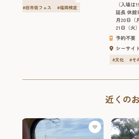
（入場は19時30分まで）開館時間
め、
間くさい魅力が詰まっています。 福
延長 休館日：月曜日（ただし、7
いに
岡市博物館には日本有数の幽霊・妖
月20日（月・祝）は開館し、7月
怪画コレ...
21日（火）は休館）
予約不要
シーサイドももち・早良エリア
#文化
#その他
近くの