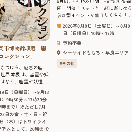
の2日間「Pet博2026 福
「見て、ふれて、遊ぶ！」体感型
ペットと一緒に楽しめる
アート展「魔法の美術館」が、202
ントが盛りだくさん！ ～
年7月14日（火曜日）よりBOSS E
連れの方もお連れでない
ZO FUKUOKA 6F イベントホール
8月8日（土曜日）～8月9
2026年7月14日（火曜日）～9月
る、国内最大級ペットイ
開催されます。 2024年に大好評を
）10時～17時
日（日曜日）◎平日11時～18時
Pet博」は、“ペットは家
した本展が、内容をさらにパワー
土日祝10時～18時 ※最終入場
をコンセプトにした、ペッ
アップして再登場。子どもから大
場の30分前です。※夏休みなど
を愛する皆さまのための
まで、世代を問わず夢中になれる
ドももち・早良エリア
特定日については営業時間が異
型イベントです。日本で
学びと楽しさが融合した体験型
る場合がございます。詳しくは
ト同伴で入場できるイベ
ミュージアムです。 展示室に一歩
BOSS E・ZO FUKUOKA公式サ
スタートし、現在では毎
を踏み入れると、そこは光とアー
トでご確認ください。
開催され...
が織りなす不思議...
予約不要
シーサイドももち・早良エリア
#その他