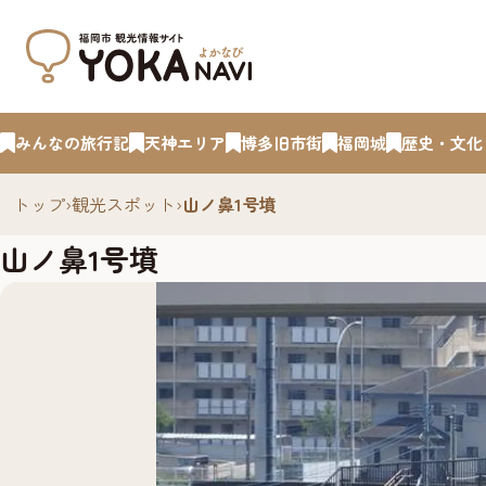
みんなの旅行記
天神エリア
博多旧市街
福岡城
歴史・文化
トップ
›
観光スポット
›
山ノ鼻1号墳
山ノ鼻1号墳