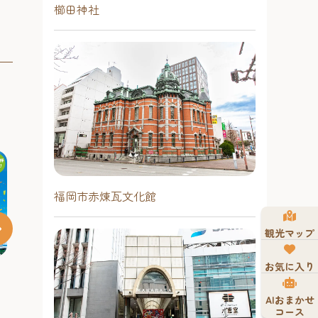
櫛田神社
福岡市赤煉瓦文化館
観光マップ
お気に入り
大濠公園能楽
AIおまかせ
に包まれて名
コース