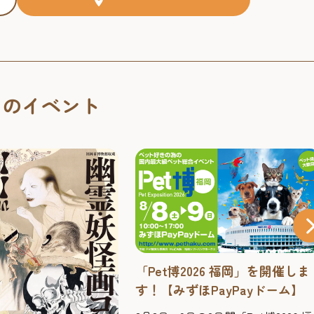
くのイベント
026 福岡」を開催しま
体感型アート展「魔法の美術
ほPayPayドーム】
館」【BOSS E・ZO FUKUOKA
6Fイベントホール】2026年