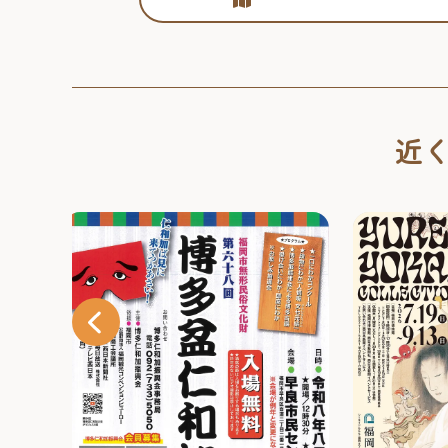
近
「Pet博2
す！【みず