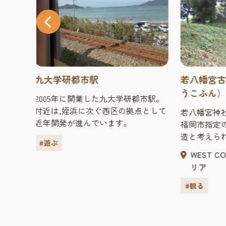
若八幡宮古墳（わかはちまんぐ
宮崎安貞
うこふん）
やすさだ
市駅。
として
若八幡宮神社内にある前方後円墳。
宮崎安貞（16
福岡市指定の史跡で、4世紀後半の築
（広島県）
造と考えられている。墳長47ｍ、後
男。25歳
円部三段、前方部二段の築成で、墳
山林奉行と
WEST COAST（北﨑・糸島）エ
WEST 
丘には葺石を施し、埋葬主体部は長
辞職した。
リア
リア
さ2.75ｍ、幅1.2ｍの舟形木棺で、後
を学んだ後
円部中心に掘られた径13ｍ前後の円
農業の実践
#観る
#観る
形墓壙の中に古墳長軸と直交して埋
崎開などの
置。棺内外には三角縁神獣鏡、玉
ら、元禄9年
類、鉄製武器類、鉄製短甲などを副
的な農業技