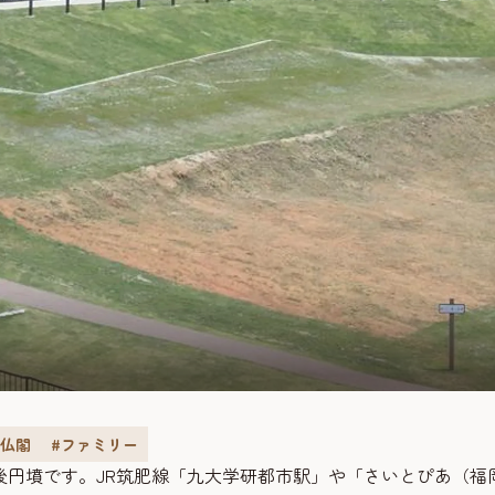
・仏閣
#ファミリー
後円墳です。JR筑肥線「九大学研都市駅」や「さいとぴあ（