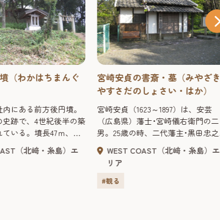
の書斎・墓（みやざき
丸隈山古墳（まるくまやまこ
のしょさい・はか）
ん）
23～1897）は、安芸
墳長85ｍ、高さ8ｍの前方後円墳
藩士･宮崎儀右衛門の二
祖山から北にのびる丘陵端にある
の時、二代藩主･黒田忠之に
墳丘斜面には葺石があり、墳頂部
して仕えたが、まもなく
段テラスの三段に円筒埴輪がめぐ
COAST（北﨑・糸島）エ
WEST COAST（北﨑・糸島）
諸国を巡歴して農業技術
ていて、石室内からは鏡や匂玉、
リア
、筑前国女原村に住み、
刀などの副葬品が出土した。5世
・研究・指導に専念。宮
半の築造で、今宿平野のみならず
#観る
新田開発も指導しなが
島平野全体を掌握した首長の墓と
（1696）に日本初の体系
えられている。国指定史跡。
術書『農業全書』を完成