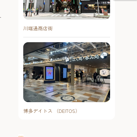
「Candleli
6
キャンドルの灯
界」
・
名曲を楽しむ上
にて
地で人気を集める「C
27
川端通商店街
博
は、会場いっぱ
◎
2026年8月
福マルシェ＠鳥飼八幡宮 2026年
ドルの中でクラ
は閉
15:00開場／1
8月16日開催！【鳥飼八幡宮】
人
聴く新しい形の
の
開場 ／17:
、
～人気のシャインマスカットに
です。たくさん
＼8月16日 人気のシャインマスカッ
な
分 ※開演後
めく幻想的な空
朝どれ夏野菜も！
トに朝どれ夏野菜も！夏のおいしさ
足
者が生み出す音
予約不要
を味わおう@鳥飼八幡宮／ 生産者が
イ
ト
えて心に響きま
大濠・六本松
大切に育んだ夏の恵みが集合！今月
2026年8月16日（日曜日）9時30分
本格的な能楽堂
エリア
は「米袋ワークショップ」も開催！
～14時※小雨決行・荒天中止
が上演される日本
8月も「第3日曜日」に福マルシェを
#音楽
#ナイト
予約不要
開催します！8月16日（日曜日）9時
30分～14時、会場は鳥飼八幡宮 (中央
シーサイドももち・早良エリア
博多デイトス （DEITOS）
区今川 ※唐人町駅から徒歩7分、地
#お祭り＆季節のイベント
#グルメ
行バス停から徒歩1分) です！ 夏本
番！色鮮やかな夏野菜たちがすくす
#音楽
#文化
#レジャー