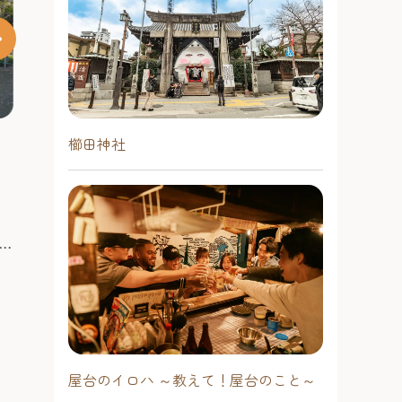
西エリア
ふ
大塚古墳
櫛田神社
高祖山山麓の丘陵上にある前方後円
墳。古墳の全長は64ｍ、高さ6.5m、
。高
６世紀前半に造られたと考えられて
。
いる。保存されている墳丘、同濠、
と
WEST COAST（北﨑・糸島）エ
外堤の規模は北部九州屈指。昭和52
っ
リア
エ
年に保存整備のため調査されたが、
鉄
埋葬施設は未調査のため不明。
紀前
#観る
糸
考
屋台のイロハ ～教えて！屋台のこと～