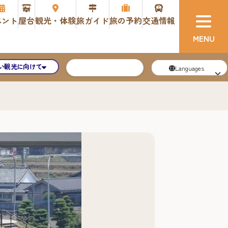
ベント
屋台
観光・体験
旅ガイド
旅の予約
交通情報
い観光に向けて
Languages