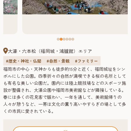
大濠・六本松（福岡城・鴻臚館）エリア
#歴史・神社・仏閣
#自然・景観
#ファミリー
福岡市の中心・天神からも徒歩約15分と近く、福岡城址をシン
ボルにした公園。四季折々の自然が満喫できる桜の名所として
も有名な美しい公園だ。園内には陸上競技場などのスポーツ施
設が整備され、大濠公園や福岡市美術館などが隣接している。
春には多くの花見客で賑わい、一年を通して、美術館帰りの
人々が憩うなど、一帯は文化の薫り高いやすらぎの場として多
くの市民に愛されている。