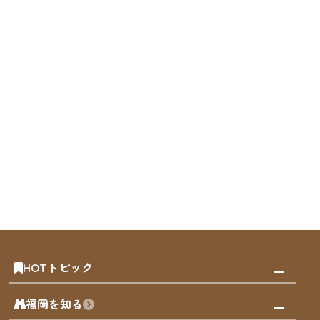
HOTトピック
みんなの旅行記
福岡を知る