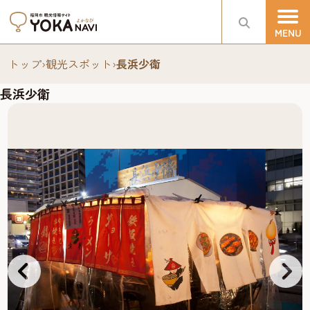
トップ
›
観光スポット
›
長浜少衛
長浜少衛