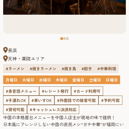
長浜
天神・薬院エリア
#ラーメン
#焼きラーメン
#焼き鳥
#餃子
#中華料理
月曜日
火曜日
水曜日
木曜日
金曜日
土曜日
日曜日
#多言語メニュー
#レシート発行
#カード利用可
#子連れOK
#車いすOK
#外国語での接客可能
#予約可能
#貸切可能
#キャッシュレス決済対応
中国の本格屋台メニューを中国人店主が現地の味で提供！
日本風にアレンジしない中国の庶民メシ“ガチ中華”が福岡にい