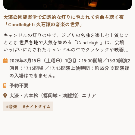
九州の風景を、ありのままの色彩で。福岡発の水彩画家・
城井直哉が描く「水彩画作品展」
福岡在住の水彩画家・城井直哉による作品展が旧福岡県公