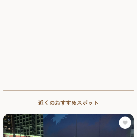
会堂貴賓館で開催されます。九州各地の風景を、ありのま
まの色彩で描いた作品の数々が並び、噴水や緑、光の反射
まで丁寧に再現された絵からは、その土地の空気が感じら
2026年8月11日（火曜日）～8月23日（日曜日）9時～18
れます。 今回の会場となる「旧福岡県公会堂貴賓館」は、
時（最終入館17時50分） ※8月17日（月曜日）は休館日
1910年、九州沖縄八県連合共進会の迎賓館として建てら
予約不要
れ、明治43年には皇族の宿泊所としても使われた歴史ある
建物です。急勾配の屋根や...
#アート
#ナイトタイム
近くのおすすめスポット