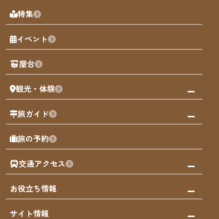
天神エリア
福岡の見どころ
特集
博多旧市街
福岡の魅力
福岡城
イベント
観光カレンダー
歴史・文化
観光PR動画
屋台
まち歩き
観光・体験
福岡グルメ
福岡の祭り
観る・遊ぶ
旅ガイド
屋台
福岡を楽しむ
モデルコース
旅の予約
買う
福岡のアート
AIおまかせコース
体験
福岡のナイトタイム
交通アクセス
オリジナルプラン
泊まる
福岡の歴史・文化
みんなの旅行記
市内交通ガイド
お役立ち情報
サステナブルツーリズム
お得なチケット
福岡検定
お知らせ
サイト情報