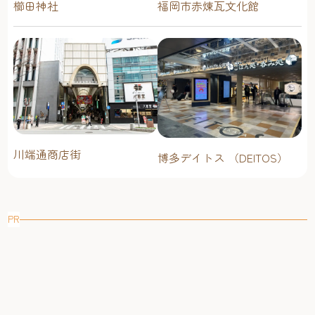
櫛田神社
福岡市赤煉瓦文化館
川端通商店街
博多デイトス （DEITOS）
PR