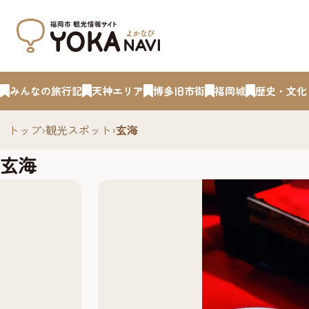
みんなの旅行記
天神エリア
博多旧市街
福岡城
歴史・文化
トップ
›
観光スポット
›
玄海
玄海