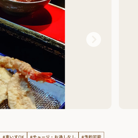
#車いすOK
#チャージ・お通しなし
#予約可能