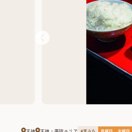
天神
天神・薬院エリア
#天ぷら
月曜日
火曜日