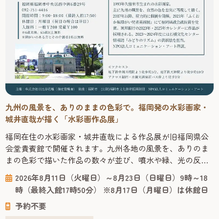
九州の風景を、ありのままの色彩で。福岡発の水彩画家・
城井直哉が描く「水彩画作品展」
福岡在住の水彩画家・城井直哉による作品展が旧福岡県公
会堂貴賓館で開催されます。九州各地の風景を、ありのま
まの色彩で描いた作品の数々が並び、噴水や緑、光の反射
まで丁寧に再現された絵からは、その土地の空気が感じら
2026年8月11日（火曜日）～8月23日（日曜日）9時～18
れます。 今回の会場となる「旧福岡県公会堂貴賓館」は、
時（最終入館17時50分） ※8月17日（月曜日）は休館日
1910年、九州沖縄八県連合共進会の迎賓館として建てら
予約不要
れ、明治43年には皇族の宿泊所としても使われた歴史ある
建物です。急勾配の屋根や...