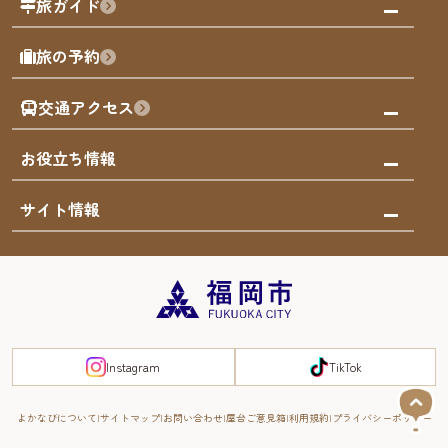
旅ガイド
屋台
福岡を楽しむ
モデルコース
旅の予約
買う
福岡のアート
AIおまかせコース
体験
福岡のナイトタイム
交通アクセス
オリジナルプラン
泊まる
福岡の歴史・文化
みんなの旅行記
市内交通ガイド
お役立ち情報
サステナブルツーリズム
お得なチケット
福岡検定
お知らせ
サイト情報
よかなび音声ガイド
災害情報
まち歩き・体験プログラム掲載申込
重要なお知らせ
福岡のエリア
お得なチケット
観光案内所一覧
エリアガイド
観光案内所一覧
緊急時の連絡先
博多旧市街
宿泊税
Instagram
TikTok
FUKUOKA EAST&WEST COAST
スマートトラベルガイド
福岡城・鴻臚館
よかなびについて
サイトマップ
お問い合わせ
屋台ご意見箱
利用規約
プライバシーポリシー
RIVER FRONT