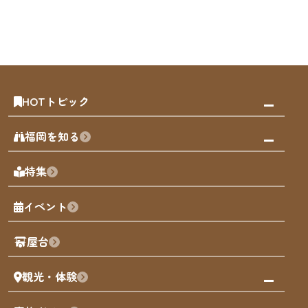
HOTトピック
みんなの旅行記
福岡を知る
天神エリア
福岡の見どころ
特集
博多旧市街
福岡の魅力
福岡城
イベント
観光カレンダー
歴史・文化
観光PR動画
屋台
まち歩き
観光・体験
福岡グルメ
福岡の祭り
観る・遊ぶ