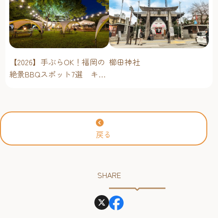
櫛田神社
【2026】手ぶらOK！福岡の
絶景BBQスポット7選 キャ
ンプ場・海辺・公園で手軽
に楽しむ
戻る
SHARE