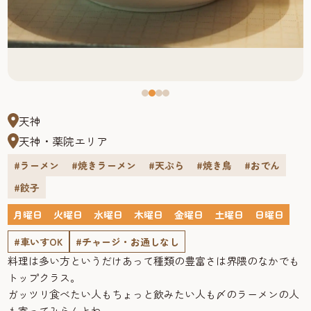
天神
天神・薬院エリア
#ラーメン
#焼きラーメン
#天ぷら
#焼き鳥
#おでん
#餃子
月曜日
火曜日
水曜日
木曜日
金曜日
土曜日
日曜日
#車いすOK
#チャージ・お通しなし
料理は多い方というだけあって種類の豊富さは界隈のなかでも
トップクラス。
ガッツリ食べたい人もちょっと飲みたい人も〆のラーメンの人
も寄ってみらんとね。