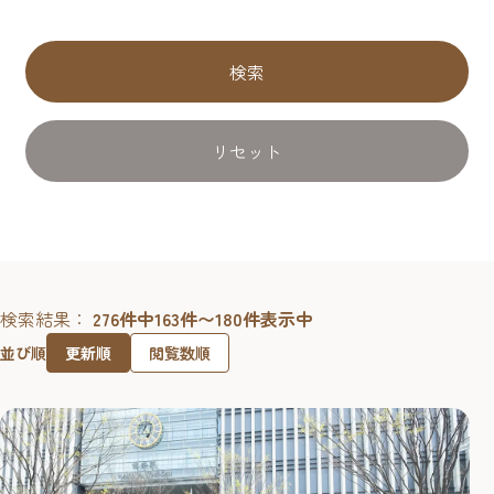
検索
リセット
検索結果：
276件中163件〜180件表示中
更新順
閲覧数順
並び順