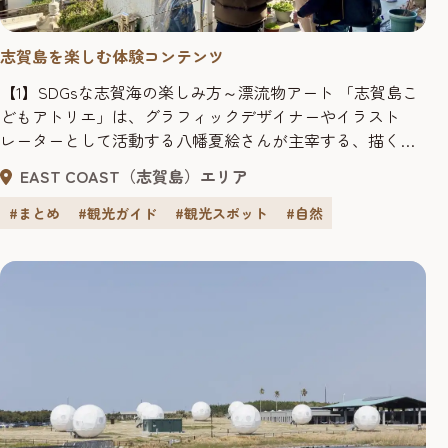
志賀島を楽しむ体験コンテンツ
【1】SDGsな志賀海の楽しみ方～漂流物アート 「志賀島こ
どもアトリエ」は、グラフィックデザイナーやイラスト
レーターとして活動する八幡夏絵さんが主宰する、描く・
つくるを楽しめる教室です。本物の画材を使い、子ども一
EAST COAST（志賀島）エリア
人ひとりの個性に寄り添って、想像力を伸ばすサポートを
行っています。 「SDGsな志賀海の楽しみ方～漂流物アー
#まとめ
#観光ガイド
#観光スポット
#自然
ト」は、志賀島の砂浜に流れ着いた漂流物を使ってアート
作品を作る体験で...