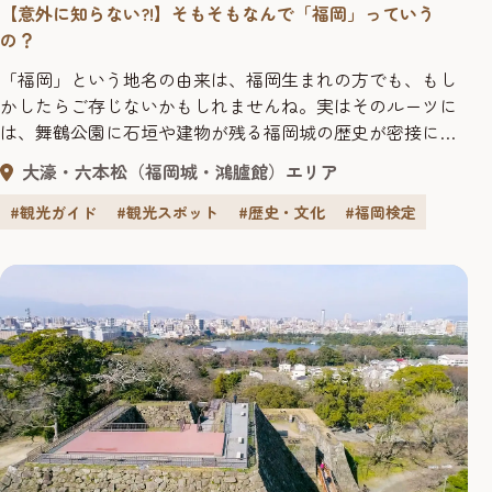
【意外に知らない?!】そもそもなんで「福岡」っていう
の？
「福岡」という地名の由来は、福岡生まれの方でも、もし
かしたらご存じないかもしれませんね。実はそのルーツに
は、舞鶴公園に石垣や建物が残る福岡城の歴史が密接にか
かわっています。この記事では、福岡城の歴史から「福
大濠・六本松（福岡城・鴻臚館）エリア
岡」の地名の由来に迫ります。歴史に想いを馳せれば、福
岡がもっと好きになるはずです！ 福岡城を築城した黒田長
#観光ガイド
#観光スポット
#歴史・文化
#福岡検定
政 福岡市博物館所蔵 福岡市博物館所蔵 福岡市博物館所蔵
福岡...