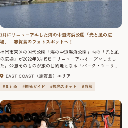
3月にリニューアルした海の中道海浜公園「光と風の広
場」 志賀島のフォトスポットへ！
福岡市東区の国営公園「海の中道海浜公園」内の「光と風
の広場」が2022年3月15日にリニューアルオープンしまし
た。公園そのものが旅の目的地となる「パーク・ツーリズ
ム」をテーマに、スタイリッシュな宿泊施設や巨大アスレ
EAST COAST（志賀島）エリア
チックタワーが登場したほか、マリンスポーツや乗馬など
公園の自然を満喫できるアクティビティも充実。また、少
#まとめ
#観光ガイド
#観光スポット
#自然
し足をのばすと、海の中道エリアからレンタルサイクルで
も行くことができる志賀島...