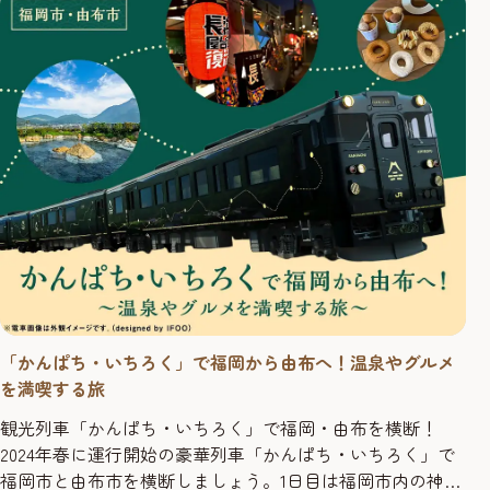
怖くない！ ※いつも屋台に行っている人も、確認の意味で
ぜひ読んでみて下さいね。 1.屋台では、席を占領しない 屋
台は座席...
「かんぱち・いちろく」で福岡から由布へ！温泉やグルメ
を満喫する旅
観光列車「かんぱち・いちろく」で福岡・由布を横断！
2024年春に運行開始の豪華列車「かんぱち・いちろく」で
福岡市と由布市を横断しましょう。1日目は福岡市内の神社