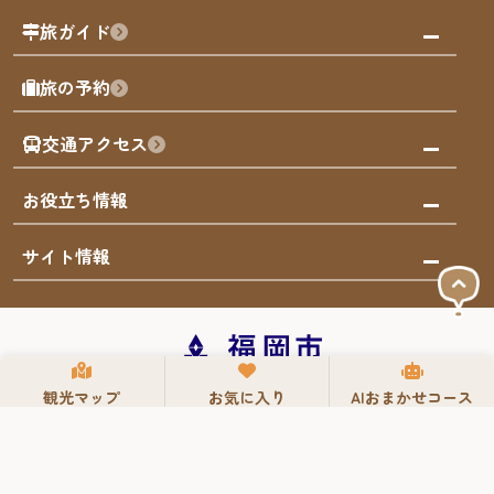
福岡の祭り
観る・遊ぶ
旅ガイド
屋台
福岡を楽しむ
モデルコース
旅の予約
買う
福岡のアート
AIおまかせコース
体験
福岡のナイトタイム
交通アクセス
オリジナルプラン
泊まる
福岡の歴史・文化
みんなの旅行記
市内交通ガイド
お役立ち情報
サステナブルツーリズム
お得なチケット
福岡検定
お知らせ
サイト情報
よかなび音声ガイド
災害情報
まち歩き・体験プログラム掲載申込
重要なお知らせ
福岡のエリア
お得なチケット
観光案内所一覧
エリアガイド
観光案内所一覧
緊急時の連絡先
観光マップ
お気に入り
AIおまかせコース
博多旧市街
宿泊税
Instagram
TikTok
FUKUOKA EAST&WEST COAST
スマートトラベルガイド
福岡城・鴻臚館
よかなびについて
サイトマップ
お問い合わせ
屋台ご意見箱
利用規約
プライバシーポリシー