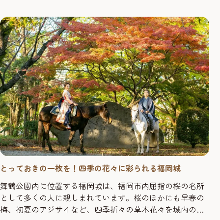
ライナー」の運行が7月21日（木）より開始されます。 博多
バスターミナルから天神を経由し、海づり公園や二見ヶ浦
などに止まり、博多―二見ヶ浦間の運賃は片道1150円。市
地下鉄とJR、路線バスを乗り継ぐ従来の運賃より110円安く
なります。ま...
とっておきの一枚を！四季の花々に彩られる福岡城
舞鶴公園内に位置する福岡城は、福岡市内屈指の桜の名所
として多くの人に親しまれています。桜のほかにも早春の
梅、初夏のアジサイなど、四季折々の草木花々を城内の各