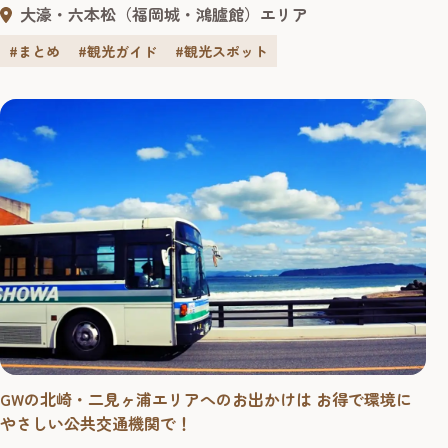
所で楽しむことができます。季節ごとに異なる表情を見せ
大濠・六本松（福岡城・鴻臚館）エリア
る福岡城の姿を肌で感じながら散策しませんか。 普段着も
いいですが、おすすめは福岡城の雰囲気によく合った着物
#まとめ
#観光ガイド
#観光スポット
姿での散策。三の丸スクエアにある「舞遊の館」では、着
物のレンタル＆着付けを気軽に...
GWの北崎・二見ヶ浦エリアへのお出かけは お得で環境に
やさしい公共交通機関で！