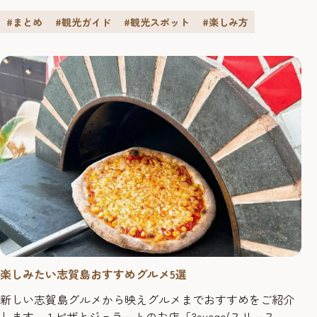
や魚市場、能古島を回り、長浜の屋台グルメで締めくく
#まとめ
#観光ガイド
#観光スポット
#楽しみ方
り。2日目は「かんぱち・いちろく」で由布市へ向かい観光
や温泉を満喫し、3日目は由布市のスイーツ巡りを楽しみま
す。 博多駅からスタート 警固（けご）神社 悪を示し過ち
を良い方向へ導く...
楽しみたい志賀島おすすめグルメ5選
新しい志賀島グルメから映えグルメまでおすすめをご紹介
します。 1.ピザとジェラートのお店「3svago(スリース