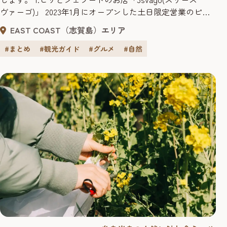
ヴァーゴ)」 2023年1月にオープンした土日限定営業のピザ
とジェラートのお店。店先にあるドーム型のピザ窯で焼き
EAST COAST（志賀島）エリア
上げたアツアツのピザは絶品！季節の食材を使った自家製
ジェラートは食後のデザートにおすすめ♪オーナー自らが
#まとめ
#観光ガイド
#グルメ
#自然
改装した店内は温かみがあり落ちつく空間です。 ・3...