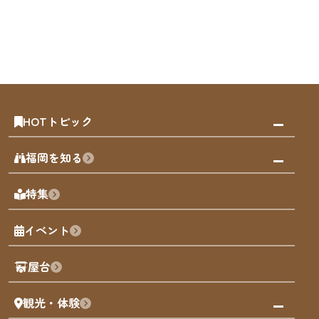
HOTトピック
みんなの旅行記
福岡を知る
天神エリア
福岡の見どころ
特集
博多旧市街
福岡の魅力
福岡城
イベント
観光カレンダー
歴史・文化
観光PR動画
屋台
まち歩き
観光・体験
福岡グルメ