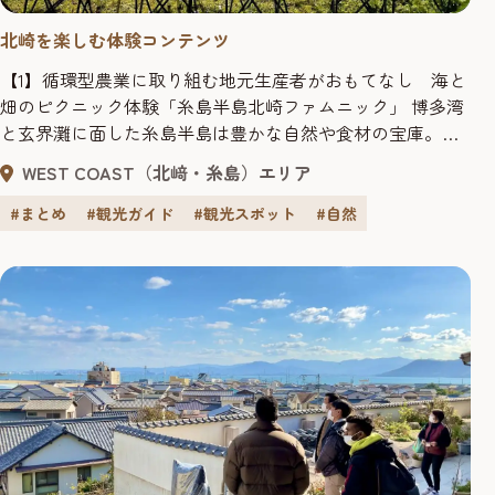
北崎を楽しむ体験コンテンツ
【1】循環型農業に取り組む地元生産者がおもてなし 海と
畑のピクニック体験「糸島半島北崎ファムニック」 博多湾
と玄界灘に面した糸島半島は豊かな自然や食材の宝庫。都
市近郊にありながら農業や漁業が盛んに行われています。
WEST COAST（北﨑・糸島）エリア
このコースでは、田畑を荒廃させずに地域の暮らしを存続
させたいという思いをもち、農薬や化学肥料を使わずに循
#まとめ
#観光ガイド
#観光スポット
#自然
環型で堆肥を作り土を健全に保つ農業に取り組む「北崎未
来を創る会」の畑で農業体...