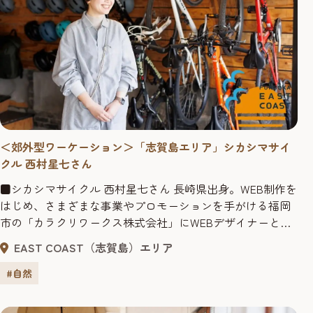
＜郊外型ワーケーション＞「志賀島エリア」シカシマサイ
クル 西村星七さん
■シカシマサイクル 西村星七さん 長崎県出身。WEB制作を
はじめ、さまざまな事業やプロモーションを手がける福岡
市の「カラクリワークス株式会社」にWEBデザイナーとし
て勤務した後、同じ会社で働いていた山崎基康さんが立ち
EAST COAST（志賀島）エリア
上げた株式会社UBSNAに参加。志賀島のレンタサイクル＆
カフェ「シカシマサイクル」の運営に携わるほか、志賀島
#自然
の事務所でWEBデザインやアプリ開発などの仕事を手がけ
ている。 ――...