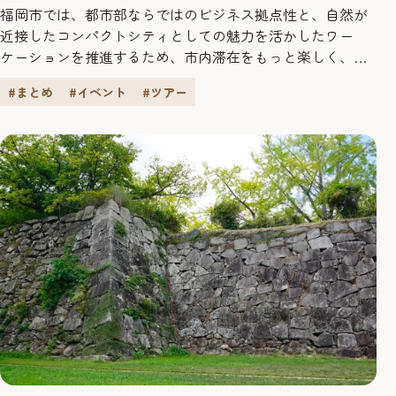
福岡市では、都市部ならではのビジネス拠点性と、自然が
近接したコンパクトシティとしての魅力を活かしたワー
ケーションを推進するため、市内滞在をもっと楽しく、
もっと便利に楽しんでいただくＷＥＢアプリケーション
#まとめ
#イベント
#ツアー
「ワフパス」（ワーケーションフレンドリーパス）を運用
しています。 今回は、ワフパスの会員登録者が1,000人を突
破したことを記念して、福岡市内におけるワーケーション
の楽しみ方について、各エリア...