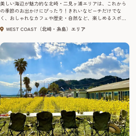
美しい海辺が魅力的な北崎・二見ヶ浦エリアは、これから
の季節のお出かけにぴったり！きれいなビーチだけでな
く、おしゃれなカフェや歴史・自然など、楽しめるスポッ
トが盛りだくさんです。でも、マイカーやレンタカーでお
WEST COAST（北﨑・糸島）エリア
出かけされる方も多いこの季節。駐車場や渋滞なども気が
かりですよね。そこでGWのお出かけは、環境にも優しい公
共交通機関で、車窓から眺める海辺の景色をのんびり楽し
みながら過ごしてみては？！ ...