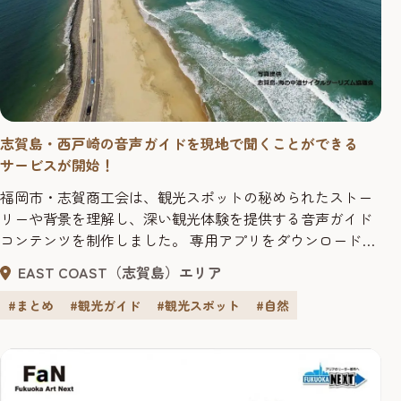
志賀島・西戸崎の音声ガイドを現地で聞くことができる
サービスが開始！
福岡市・志賀商工会は、観光スポットの秘められたストー
リーや背景を理解し、深い観光体験を提供する音声ガイド
コンテンツを制作しました。 専用アプリをダウンロードし
て、エリア内の観光スポット等を巡ると、博多湾などの風
EAST COAST（志賀島）エリア
景を眺めながら博物館にいるように、お手持ちのスマホで
スポットの解説や背景のストーリーを楽しむことができま
#まとめ
#観光ガイド
#観光スポット
#自然
す。 志賀島は金印発見や、家族を残し航海で亡くなった人
物を詠んだ万葉集で最も悲...