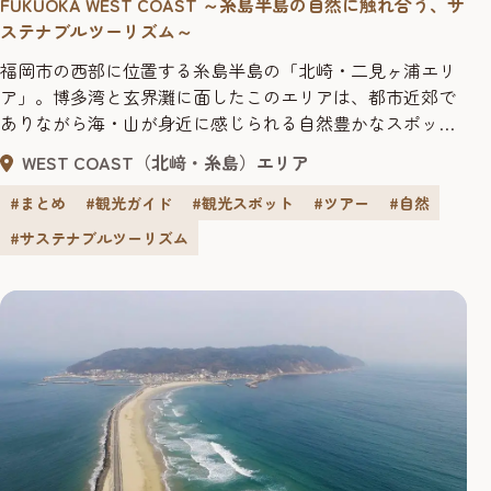
FUKUOKA WEST COAST ～糸島半島の自然に触れ合う、サ
ステナブルツーリズム～
福岡市の西部に位置する糸島半島の「北崎・二見ヶ浦エリ
ア」。博多湾と玄界灘に面したこのエリアは、都市近郊で
ありながら海・山が身近に感じられる自然豊かなスポット
で、カップルや2人旅には欠かせない福岡の人気観光地で
WEST COAST（北﨑・糸島）エリア
す。 今回は自然の魅力溢れる「北崎・二見ヶ浦エリア」で
自然を堪能しながら、街中の喧噪を忘れてゆったり過ごす
#まとめ
#観光ガイド
#観光スポット
#ツアー
#自然
ことができるおすすめスポットを紹介します。 9:38 博多
#サステナブルツーリズム
駅バスターミナル ...