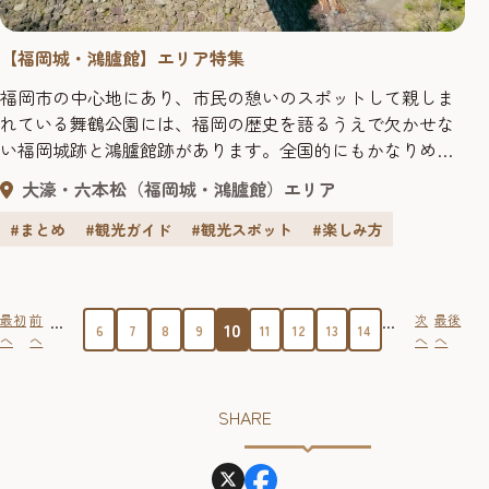
【福岡城・鴻臚館】エリア特集
福岡市の中心地にあり、市民の憩いのスポットして親しま
れている舞鶴公園には、福岡の歴史を語るうえで欠かせな
い福岡城跡と鴻臚館跡があります。全国的にもかなりめず
らしい二重の国指定史跡を巡りながら、悠久の歴史に思い
大濠・六本松（福岡城・鴻臚館）エリア
を馳せてみませんか。観光にはもちろん、福岡で暮らす
方々にとっても新しい発見や体験ができるスポットとして
#まとめ
#観光ガイド
#観光スポット
#楽しみ方
進化を続けている福岡城・鴻臚館エリアを紹介します。
...
...
最初
前
次
最後
10
6
7
8
9
11
12
13
14
へ
へ
へ
へ
SHARE