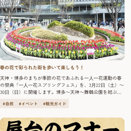
春の花で彩られた街を歩いて楽しもう！
天神・博多のまちが季節の花であふれる⼀⼈⼀花運動の春
の祭典「⼀⼈⼀花スプリングフェス」を、3⽉22⽇（⼟）〜
30⽇（⽇）に開催します。博多〜天神〜舞鶴公園を結ぶ歩
道や、その周辺スポットが、⼩学校や地域、企業、ボラン
#自然
#イベント
#観光ガイド
ティア団体のみなさんが植えつけた5万本のチューリップを
はじめとする⾊鮮やかな花々で彩られ、まち全体が花であ
ふれます。