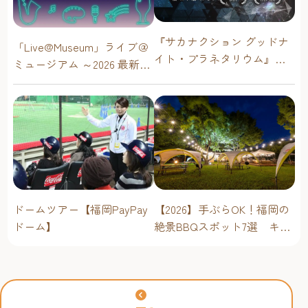
『サカナクション グッドナ
「Live@Museum」ライブ＠
イト・プラネタリウム』が
ミュージアム ～2026 最新イ
今年も上映決定！【福岡市
ベントスケジュール！【福
科学館 ドームシアター】
岡アジア美術館】
2026年
ドームツアー【福岡PayPay
【2026】手ぶらOK！福岡の
ドーム】
絶景BBQスポット7選 キャ
ンプ場・海辺・公園で手軽
に楽しむ