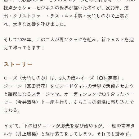
視点からショービジネスの世界が描いた名作が、2023年、演
出・クリストファー・ラスコム×主演・大竹しのぶで上演さ
れ、大きな反響を呼びました。
そして2026年、この二人が再びタッグを組み、新キャストを迎
えて帰ってきます！
ストーリー
ローズ（大竹しのぶ）は、2人の娘ルイーズ（田村芽実）、
ジューン（富田鈴花）をヴォードヴィルの世界で活躍させよう
と躍起になるステージママ。オーディションで知り合ったハー
ビー（今井清隆）と一座を作り、あちこちの劇場に売り込んで
まわる。
やがて、下の娘ジューンが脚光を浴び始めるが、一座の青年タ
ルサ（井上瑞稀）と駆け落ちをしてしまう。それでも諦めず、