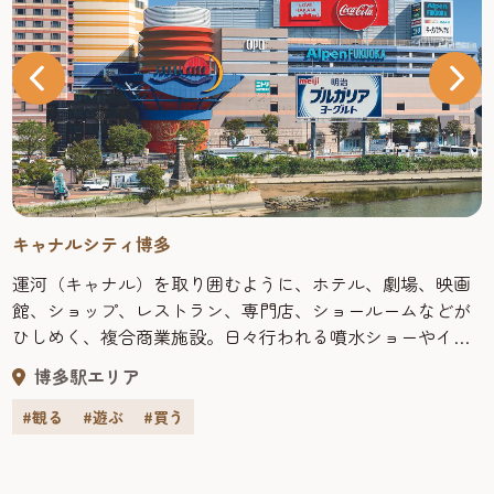
キャナルシティ博多
運河（キャナル）を取り囲むように、ホテル、劇場、映画
館、ショップ、レストラン、専門店、ショールームなどが
ひしめく、複合商業施設。日々行われる噴水ショーやイベ
ントの他、ショッピングに、レジャーに、そしてグルメに
博多駅エリア
と、ここに来ればとにかく退屈することなし！海外からの
観光客も多い福岡観光では人気のスポットだ。 買う キャナ
#観る
#遊ぶ
#買う
ルシティ博多は、注目のショップが多数集まる複合商業施
設。ファッションから雑貨まで約140店の専門店が軒を連ね