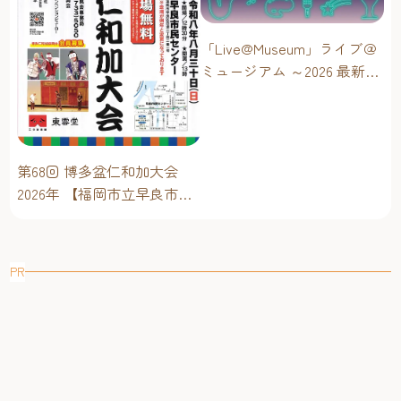
「Live@Museum」ライブ＠
ミュージアム ～2026 最新イ
ベントスケジュール！【福
岡アジア美術館】
第68回 博多盆仁和加大会
2026年 【福岡市立早良市民
センター】～仁和加もある
けん博多たい！！
PR