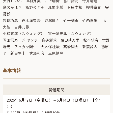
大竹しのぶ 田村芽実 井上瑞稀 富田鈴花 今井清隆
鳥居かほり 飯野めぐみ 風間水希 石田圭祐 櫻井章喜 安
福毅
岩﨑巧馬 鈴木満梨奈 砂塚健斗 竹一穂香 竹内真里 山川
大智 吉井乃歌
小松育海（スウィング） 冨士渕光希（スウィング）
岡田雪乃 ジ ヤシホ 宿谷彩禾 藤田緋万里 松本望海 宮野
陽光 アッカヤ陽仁 大久保壮駿 髙橋翔大 新妻諒人 西原
至 新田隼士 古澤利音 三原健豊
基本情報
開催期間
2026年6月12日（金曜日）～6月14日（日曜日）【全4
回】
6月12日（金曜日）：18時30分～