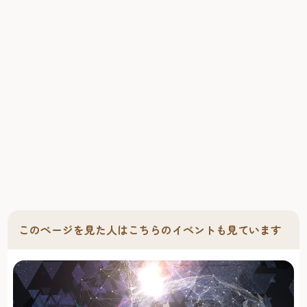
る「キャナルシティオーパ」をはじめ、良質の食品、衣
料、生活雑貨から家具、家電までフルアイテムが揃う「Ｍ
ＵＪＩ」など、一日ではとても回りきれないショッピング
スポットが目白押しだ。 食べる 広大な敷地内には、特別な
日に利用したいお洒落なレストランから手軽なファースト
フードまで、和・洋・中を問わず多くの飲食店がある。
ノースビルには観光客から人気の「一蘭」や「電光石
火」、お買物の休憩にも便利な「星乃珈琲店」といったカ
フェなどバラエティ豊かなお店が集まっている。全国の
ラーメン店が集まる「ラーメンスタジアム」も要チェッ
ク。全国のラーメン店が集まる「ラーメンスタジアム」も
要チェック。 観る・遊ぶ キャナルシティ博多は、ミュージ
カルや演劇を楽しめる「キャナルシティ劇場」や、13のス
クリーンを持つシネマコンプレックス「ユナイテッド・シ
このページを見た人はこちらのイベントも見ています
ネマ キャナルシティ13」、メダルゲームやＵＦＯキャッ
チャーなどを多数取りそろえた「TAITO STATION」など、遊
び心を満たしてくれるエンターテイメント施設も盛りだく
さん。