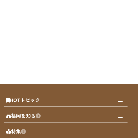
HOTトピック
みんなの旅行記
福岡を知る
天神エリア
福岡の見どころ
特集
博多旧市街