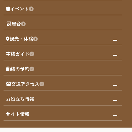
福岡の魅力
福岡城
イベント
観光カレンダー
歴史・文化
観光PR動画
屋台
まち歩き
観光・体験
福岡グルメ
福岡の祭り
観る・遊ぶ
旅ガイド
屋台
福岡を楽しむ
モデルコース
旅の予約
買う
福岡のアート
AIおまかせコース
体験
福岡のナイトタイム
交通アクセス
オリジナルプラン
泊まる
福岡の歴史・文化
みんなの旅行記
市内交通ガイド
お役立ち情報
サステナブルツーリズム
お得なチケット
福岡検定
お知らせ
サイト情報
よかなび音声ガイド
災害情報
まち歩き・体験プログラム掲載申込
重要なお知らせ