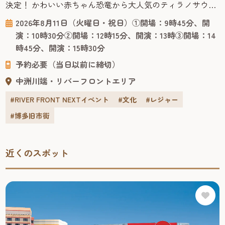
決定！ かわいい赤ちゃん恐竜から大人気のティラノサウル
スまで登場する、オーストラリアからやってきたリアル恐
2026年8月11日（火曜日・祝日）①開場：9時45分、開
竜ショー「恐竜パーク」は、恐竜が生きていた時代にタイ
演：10時30分②開場：12時15分、開演：13時③開場：14
ムスリップした感覚で楽しくスリリングに学べる、ファミ
時45分、開演：15時30分
リー向けのパフォーマンスショー。 客席で観るだけでな
予約必要（当日以前に締切）
く、ラッキーなお客様...
中洲川端・リバーフロントエリア
#RIVER FRONT NEXTイベント
#文化
#レジャー
#博多旧市街
近くのスポット