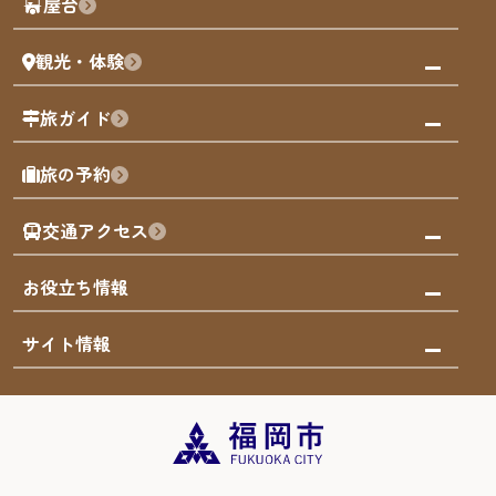
屋台
まち歩き
観光・体験
福岡グルメ
福岡の祭り
観る・遊ぶ
旅ガイド
屋台
福岡を楽しむ
モデルコース
旅の予約
買う
福岡のアート
AIおまかせコース
体験
福岡のナイトタイム
交通アクセス
オリジナルプラン
泊まる
福岡の歴史・文化
みんなの旅行記
市内交通ガイド
お役立ち情報
サステナブルツーリズム
お得なチケット
福岡検定
お知らせ
サイト情報
よかなび音声ガイド
災害情報
まち歩き・体験プログラム掲載申込
重要なお知らせ
福岡のエリア
お得なチケット
観光案内所一覧
エリアガイド
観光案内所一覧
緊急時の連絡先
博多旧市街