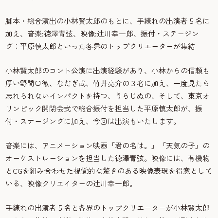
脚本・総合演出の小林賢太郎のもとに、手練れの出演者５名に
加え、音楽:徳澤青弦、映像:辻川幸一郎、振付・ステージン
グ：平原慎太郎といった各界のトップクリエーターが集結
小林賢太郎のコント公演に出演経験があり、小林からの信頼も
厚い野間口徹、なだぎ武、竹井亮介の３名に加え、一度見たら
忘れられないインパクトを持つ、うらじぬの、そして、東京オ
リンピック開閉会式で総合振付を担当した平原慎太郎が、振
付・ステージングに加え、今回は出演もいたします。
音楽には、アニメーション映画「君の名は。」「天気の子」の
オーケストレーションを担当した徳澤青弦。映像には、有機物
とCGを組み合わせた視覚的な驚きのある映像表現を得意として
いる、映像クリエイターの辻川幸一郎。
手練れの出演者５名と各界のトップクリエーターが小林賢太郎