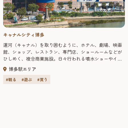
キャナルシティ博多
運河（キャナル）を取り囲むように、ホテル、劇場、映画
館、ショップ、レストラン、専門店、ショールームなどが
ひしめく、複合商業施設。日々行われる噴水ショーやイベ
ントの他、ショッピングに、レジャーに、そしてグルメに
博多駅エリア
と、ここに来ればとにかく退屈することなし！海外からの
観光客も多い福岡観光では人気のスポットだ。 買う キャナ
#観る
#遊ぶ
#買う
ルシティ博多は、注目のショップが多数集まる複合商業施
設。ファッションから雑貨まで約140店の専門店が軒を連ね
る「キャナルシティオーパ」をはじめ、良質の食品、衣
料、生活雑貨から家具、家電までフルアイテムが揃う「Ｍ
ＵＪＩ」など、一日ではとても回りきれないショッピング
スポットが目白押しだ。 食べる 広大な敷地内には、特別な
日に利用したいお洒落なレストランから手軽なファースト