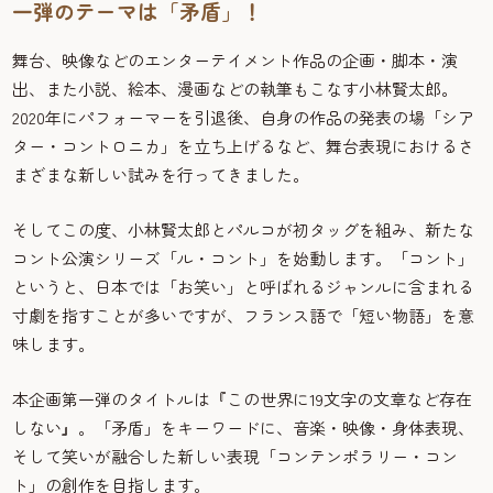
一弾のテーマは「矛盾」！
舞台、映像などのエンターテイメント作品の企画・脚本・演
出、また小説、絵本、漫画などの執筆もこなす小林賢太郎。
2020年にパフォーマーを引退後、自身の作品の発表の場「シア
ター・コントロニカ」を立ち上げるなど、舞台表現におけるさ
まざまな新しい試みを行ってきました。
そしてこの度、小林賢太郎とパルコが初タッグを組み、新たな
コント公演シリーズ「ル・コント」を始動します。「コント」
というと、日本では「お笑い」と呼ばれるジャンルに含まれる
寸劇を指すことが多いですが、フランス語で「短い物語」を意
味します。
本企画第一弾のタイトルは『この世界に19文字の文章など存在
しない』。「矛盾」をキーワードに、音楽・映像・身体表現、
そして笑いが融合した新しい表現「コンテンポラリー・コン
ト」の創作を目指します。