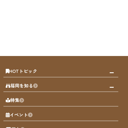
HOTトピック
みんなの旅行記
福岡を知る
天神エリア
福岡の見どころ
特集
博多旧市街
福岡の魅力
福岡城
イベント
観光カレンダー
歴史・文化
観光PR動画