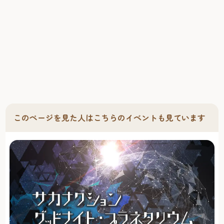
フードまで、和・洋・中を問わず多くの飲食店がある。
ノースビルには観光客から人気の「一蘭」や「電光石
火」、お買物の休憩にも便利な「星乃珈琲店」といったカ
フェなどバラエティ豊かなお店が集まっている。全国の
ラーメン店が集まる「ラーメンスタジアム」も要チェッ
ク。全国のラーメン店が集まる「ラーメンスタジアム」も
要チェック。 観る・遊ぶ キャナルシティ博多は、ミュージ
カルや演劇を楽しめる「キャナルシティ劇場」や、13のス
クリーンを持つシネマコンプレックス「ユナイテッド・シ
このページを見た人はこちらのイベントも見ています
ネマ キャナルシティ13」、メダルゲームやＵＦＯキャッ
チャーなどを多数取りそろえた「TAITO STATION」など、遊
び心を満たしてくれるエンターテイメント施設も盛りだく
さん。