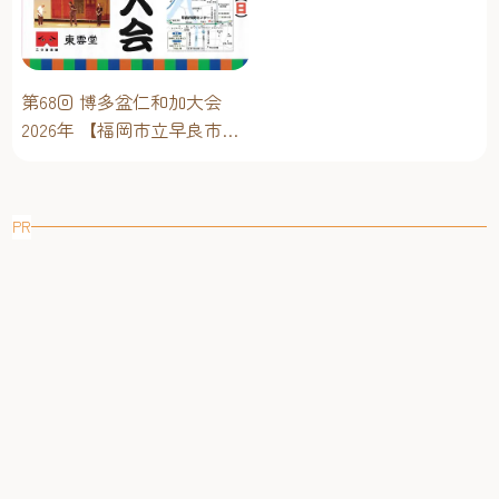
ベントスケジュール！【福
岡アジア美術館】
第68回 博多盆仁和加大会
2026年 【福岡市立早良市民
センター】～仁和加もある
けん博多たい！！
PR