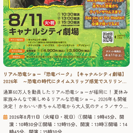
リアル恐竜ショー『恐竜パーク』【キャナルシティ劇場】
2026年 ～恐竜の時代にタイムスリップ感覚でスリリング
に学べる！
通算60万人を動員したリアル恐竜ショーが福岡に！ 夏休み
家族みんなで楽しめるリアルな恐竜ショー。2026年も開催
決定！ かわいい赤ちゃん恐竜から大人気のティラノサウル
スまで登場する、オーストラリアからやってきたリアル恐
2026年8月11日（火曜日・祝日）①開場：9時45分、開
竜ショー「恐竜パーク」は、恐竜が生きていた時代にタイ
演：10時30分②開場：12時15分、開演：13時③開場：14
ムスリップした感覚で楽しくスリリングに学べる、ファミ
時45分、開演：15時30分