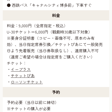
● 西鉄バス「キャナルシティ博多前」下車すぐ
料金
料金：9,000円（全席指定・税込）
U-30チケット＝6,000円（観劇時30歳以下対象）
※要身分証明書（コピー・画像不可、原本のみ有
効）、当日指定席券引換／チケットぴあにて一般発売
日より先着販売（当日券取扱なし）、連席購入不可
（連席ご希望の場合は指定席をご購入ください）
チケット：
・
イープラス
・
チケットぴあ
・
ローソンチケット
予約
予約必要（当日以前に締切）
※チケットの購入が必要