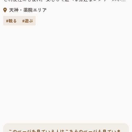
トとして親しまれています。 スタンドからは福岡ポートタ
天神・薬院エリア
ワー，福岡都市高速道路，博多湾に発着する船も眺めら
れ，日常の生活を忘れ，のどかな別世界の時間を過ごせま
#観る
#遊ぶ
す。 さらに，週末には場内でさまざまなイベントが開催し
ており，芝生広場には「女性こどもルーム」もあり，家族
づれやカップルがピクニック気分で楽しんでいただいてい
ます。 また，平成23年4月より場外発売所「ペラボート福
岡」がオープンし，全国で開催されているSG・GIのビッグ
レースやナイターレースなどの舟券を年間約350日発売して
います。
このページを見ている人はこちらのページも見ていま