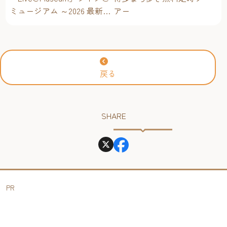
ミュージアム ～2026 最新イ
アー
ベントスケジュール！【福
岡アジア美術館】
戻る
SHARE
PR