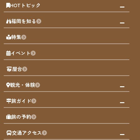
HOTトピック
みんなの旅行記
福岡を知る
天神エリア
福岡の見どころ
特集
博多旧市街
福岡の魅力
福岡城
イベント
観光カレンダー
歴史・文化
観光PR動画
屋台
まち歩き
観光・体験
福岡グルメ
福岡の祭り
観る・遊ぶ
旅ガイド
屋台
福岡を楽しむ
モデルコース
旅の予約
買う
福岡のアート
AIおまかせコース
体験
福岡のナイトタイム
交通アクセス
オリジナルプラン
泊まる