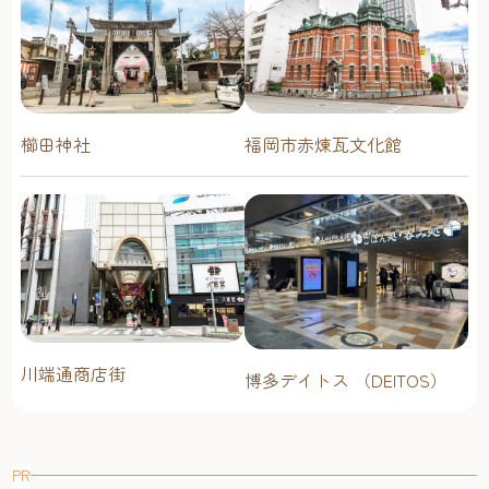
櫛田神社
福岡市赤煉瓦文化館
川端通商店街
博多デイトス （DEITOS）
PR