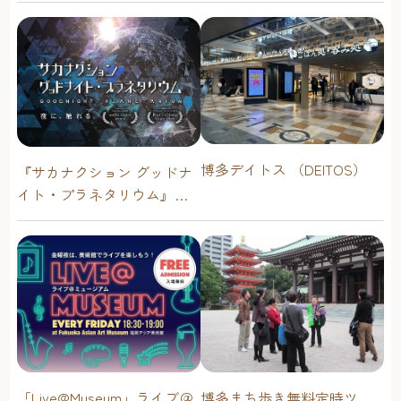
博多デイトス （DEITOS）
『サカナクション グッドナ
イト・プラネタリウム』が
今年も上映決定！【福岡市
科学館 ドームシアター】
2026年
「Live@Museum」ライブ＠
博多まち歩き無料定時ツ