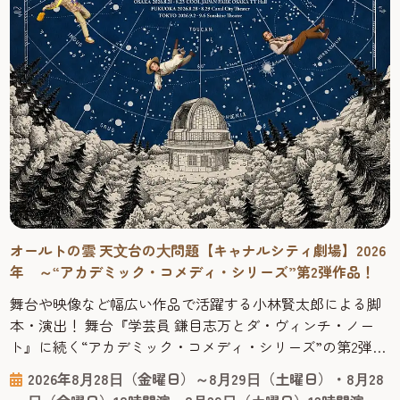
オールトの雲 天⽂台の⼤問題【キャナルシティ劇場】2026
年 ～“アカデミック・コメディ・シリーズ”第2弾作品！
舞台や映像など幅広い作品で活躍する小林賢太郎による脚
本・演出！ 舞台『学芸員 鎌目志万とダ・ヴィンチ・ノー
ト』に続く“アカデミック・コメディ・シリーズ”の第2弾作
品！ 2025年1月に上演されご好評をいただいた舞台『学芸員
2026年8⽉28⽇（金曜日）～8⽉29⽇（土曜日）・8⽉28
鎌目志万とダ・ヴィンチ・ノート』に続く“アカデミック・