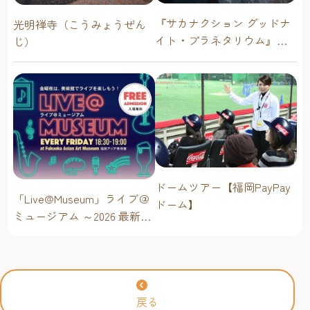
『サカナクション グッドナ
光明禅寺（こうみょうぜん
イト・プラネタリウム』が
じ）
今年も上映決定！【福岡市
科学館 ドームシアター】
2026年
ドームツアー【福岡PayPay
「Live@Museum」ライブ＠
ドーム】
ミュージアム ～2026 最新イ
ベントスケジュール！【福
岡アジア美術館】
戻る