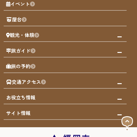
福岡城
イベント
観光カレンダー
歴史・文化
観光PR動画
屋台
まち歩き
観光・体験
福岡グルメ
福岡の祭り
観る・遊ぶ
旅ガイド
屋台
福岡を楽しむ
モデルコース
旅の予約
買う
福岡のアート
AIおまかせコース
体験
福岡のナイトタイム
交通アクセス
オリジナルプラン
泊まる
福岡の歴史・文化
みんなの旅行記
市内交通ガイド
お役立ち情報
サステナブルツーリズム
お得なチケット
福岡検定
お知らせ
サイト情報
よかなび音声ガイド
災害情報
まち歩き・体験プログラム掲載申込
重要なお知らせ
福岡のエリア
お得なチケット