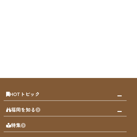
HOTトピック
みんなの旅行記
福岡を知る
天神エリア
福岡の見どころ
特集
博多旧市街
福岡の魅力