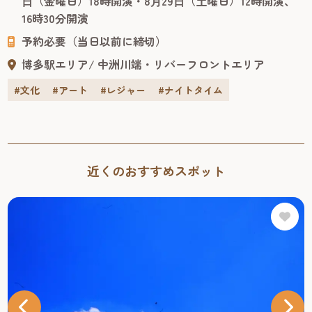
⽇（金曜日）18時開演・8⽉29⽇（土曜日）12時開演、
コメディ・シリーズ”の第2弾作品。脚本・演出は前作同
16時30分開演
様、舞台や映像など幅広い作品で活躍する小林賢太郎が務
予約必要（当日以前に締切）
めます。 出...
博多駅エリア
中洲川端・リバーフロントエリア
#文化
#アート
#レジャー
#ナイトタイム
近くのおすすめスポット