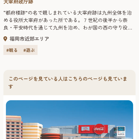
大宰府政庁跡
“都府楼跡”の名で親しまれている大宰府跡は九州全体を治
める役所大宰府があった所である。７世紀の後半から奈
良・平安時代を通じて九州を治め、わが国の西の守り役と
して防衛を、また外国との交渉の窓口として重要な役割を
福岡市近郊エリア
果たしてきた。現在も大宰府跡の中心にはその大きさをし
のばせる立派な礎石が残り、そこを中心に門や回廊、そし
#観る
#遊ぶ
て周辺の役所跡が復元され、公園となっている。
このページを見ている人はこちらのページも見ていま
す