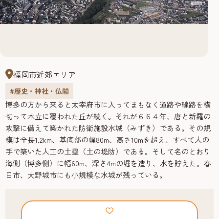
福岡市近郊エリア
#歴史・神社・仏閣
博多の方から来ると太宰府市に入ってまもなく道路や線路を横
切って木立に覆われた丘が続く。それが６６４年、唐と新羅の
攻撃に備えて築かれた防衛施設水城（みずき）である。その規
模は全長1.2km、基底部の幅80m、高さ10mを超え、すべて人の
手で築いた人工の土塁（土の堤防）である。そして名のとおり
海側（博多側）に幅60m、深さ4mの堀を造り、水を貯えた。春
日市、大野城市にも小規模な水城が残っている。