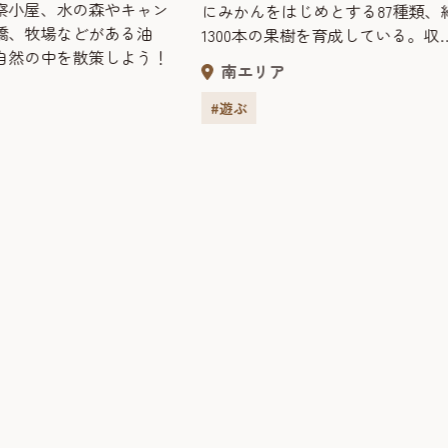
察小屋、水の森やキャン
にみかんをはじめとする87種類、
橋、牧場などがある油
1300本の果樹を育成している。収
自然の中を散策しよう！
される果物は園内で販売も行って
南エリア
る。また、園芸相談や園芸講座な
も行われており、市民の憩いの場
#遊ぶ
してだけでなく園芸に関するさま
まな知識や情報も得ることができ
「花とフルーツ」の施設となって
る。