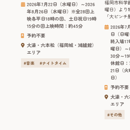
ションの音楽、星空、そしてドーム
『星の
福岡市科学館
2026年7月22日（水曜日）～2026
2026
映像が高次元でシンクロする『サカ
ングバー
曜日）より
年8月26日（水曜日）※全28回上
5回上
ナクション グッドナイト・プラネタ
ドーム
「大ピンチ
映各平日18時の回、土日祝日19時
リウム』の上映が今年も決定しまし
ュー
す。 「ああ
15分の回上映時間：約45分
2026年
た。昨年の夏季上映のチケットは全
イのマ
日々、さま
日（日曜
上映完売を記録。公開から10年以上
予約不要
、
す。絵本作
臚館）
終入場17
の年月を経ても色褪せる事なく、多
て撮影
の大ピンチ
大濠・六本松（福岡城・鴻臚館）
曜日）～
くの人々に愛されるプラネタリウム
元に、
絵本シリー
エリア
30分～1
作品です。 福岡市科学館ドームシ
（小学館）
休館日：
ア...
#音楽
#ナイトタイム
ベストセラー
21日（
月には最新
日）
出版され、勢
予約不要
大濠・六
エリア
#その他