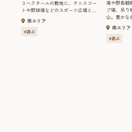
滝や野鳥観
３ヘクタールの敷地に、テニスコー
プ場、吊り
トや野球場などのスポーツ広場と、
地保全
山。豊かな
無料で利用できる遊歩道や芝生広場
墳丘が確
南エリア
などを備えたレクリエーションの場
査のま
南エリア
として整備されている。 四季を通し
土記』
#遊ぶ
てさまざまな種類の花や果樹の表情
の境に
#遊ぶ
が楽しめる「花畑園芸公園」が隣接
跡残れ
しており、一日かけて花や果樹を見
葉探題
て楽しんだり、スポーツやレクリ
大寺な
エーションを楽しむことができる。
。室町
碑があ