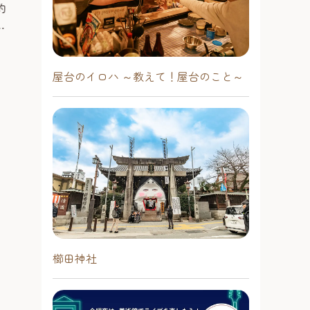
約
元東油山の座主
シュランで２つ星を獲得した名店で
穫
（729～748
す。女将の実家が抑橋連合市場のた
い
基。東油山は各3
め、毎朝直送の丸々とした虎フクが
南エリア
南エリア
ど
法域。天正年間（1
活きたまま届き、店内の生け簀を
と
に遭い全山炎上。
雄々と泳いでいます。白子も大き
#観る
屋台のイロハ ～教えて！屋台のこと～
#泊まる
ざ
再建時、寺号を
く、唯一刺身で白子を味わえます。
る
では油山観音の
店も400坪あり、どの部屋からも庭園
い
坐像は国指定の
が眺めます。岩風呂もあるので、
いる。晩秋頃は
ゆっくり個室で堪能できます。 宿泊
紅葉が美しいと
の方はもちろん、日帰りでお食事だ
けの方でもご利用できます。広い個
室でくつろぎ、庭園を流れる水の音
を聞きながら、お料理を堪能できま
す。 貸切り岩風呂（予約制）お一人
様500円。また、お食事の部屋は、本
館と別に離れ（一室3,000円）で貸り
櫛田神社
る事もできます。都会の雑踏を離
れ、くつろげる空間がここにはあり
ます。 【店内】 随所に杉やヒノキを