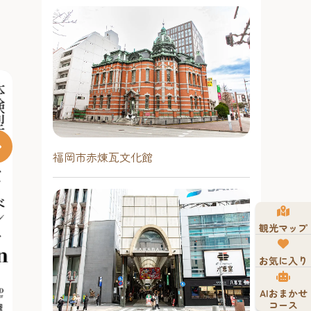
福岡市赤煉瓦文化館
夏はホークス
2026 【福
広場】
観光マップ
昨年に引き続き、
月23日（日）
お気に入り
あい広場で、「
夏まつり2026」を
2026年7月1
AIおまかせ
シンボルである
コース