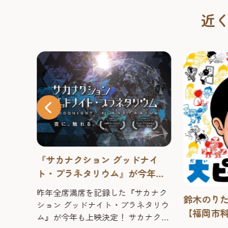
近
『サカナクション グッドナイ
い星
ト・プラネタリウム』が今年も
- リ
上映決定！【福岡市科学館 ドー
ン』
昨年全席満席を記録した『サカナク
ーとし
鈴木のり
ムシアター】2026年
ア
ション グッドナイト・プラネタリウ
GAYA
【福岡市科学
ム』が今年も上映決定！ サカナク
-』が