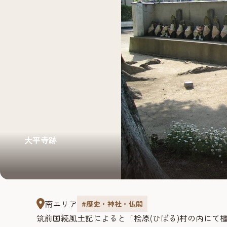
大平寺跡
南エリア
#歴史・神社・仏閣
筑前国続風土記によると「桧原(ひばる)村の内にて