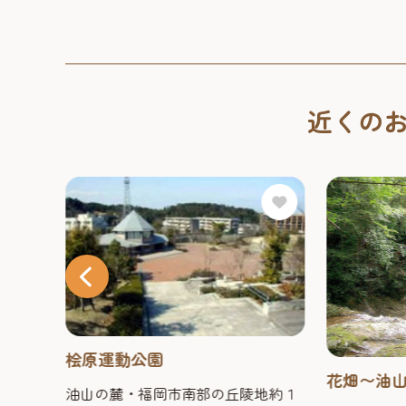
近くの
桧原運動公園
こふ
花畑〜油
油山の麓・福岡市南部の丘陵地約１