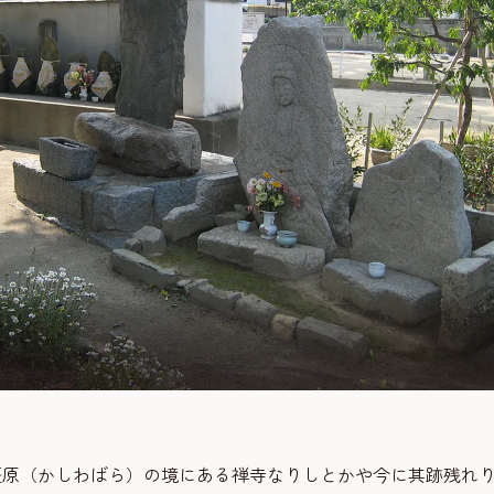
橿原（かしわばら）の境にある禅寺なりしとかや今に其跡残れり