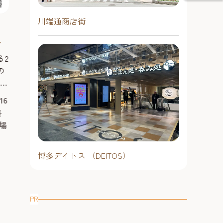
日（日曜日）1
クス仕様に装飾
天候時は主催
選手と写真撮影
川端通商店街
中止になるこ
。
トーベとムーミン展～とってお
ポットとして会
ク
きのものを探しに～【福岡市美
に、ホークス戦
予約不要
k
術館】2026
日にはパブリッ
天神・薬院エ
る2
本展はムーミンの生みの親で、絵
施！ ■「夏はホークス！天神夏まつ
の
画、風刺画、漫画、絵本、小説など
り2026」とは 「天
#お祭り＆季節
(ル
多方面に才能を発揮したアーティス
#ナイトタイム
ン
ト、トーベ・ヤンソン（1914-2001）
16
2026年7月4日（土曜日）～8月30
6」
を紹介する展覧会です。 初期の油彩
終
日（日曜日）9時30分～17時30分
画や第二次世界大戦前後の風刺画、
場
金･土曜日は午前9時30分～午後8
け
「ムーミン」小説・コミックスの原
時※入館は閉館の30分前まで。休
画やスケッチ、愛用品など約300点を
館日：月曜日 ※祝日の場合は開
な
通して、トーベの創作の世界を振り
博多デイトス （DEITOS）
館し翌平日休館
語
返ります。また、彼女の人生が色濃
く反映された「ムーミン」シリーズ
予約不要
の魅力にも迫ります。 会場で...
大濠・六本松（福岡城・鴻臚館）
PR
エリア