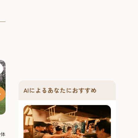
#文化
AIによるあなたにおすすめ
割烹御宿ふく処 油山山荘
油山観音（正
（株）
全体
臨済宗東福寺派
養殖と天然の虎フクを扱う店。ミ