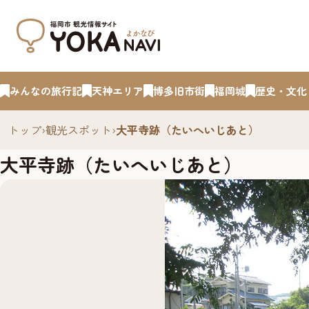
みんなの旅行記
天神エリア
博多旧市街
福岡城
歴史・文化
トップ
›
観光スポット
›
大平寺跡（たいへいじあと）
大平寺跡（たいへいじあと）