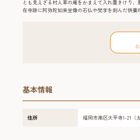
とも見えざる村人草の庵をかまえて入れ置きけり、
在寺跡に阿弥陀如来坐像の石仏や梵字を刻んだ供養
お
基本情報
住所
福岡市南区大平寺1-21