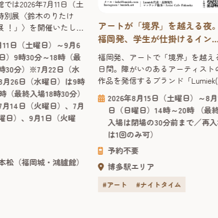
では2026年7月11日（土
特別展〈鈴木のりたけ
アートが「境界」を越える夜
展 ！」〉を開催いたしま
福岡発、学生が仕掛けるイン
しまった ！」。人は
7月11日（土曜日）～9月6
ざまなピンチに遭遇しま
ルーシブなアート体験「Lumie
日）9時30分～18時（最
福岡発、アートで「境界」を越え
家の鈴木のりたけが息子
Exhibition Fukuoka 2026」
日間。障がいのあるアーティスト
時30分）※7月22日（水
からヒントを得て作った
作品を発信するブランド「Lumiek
8月26日（水曜日）は9時
ズ『大ピンチずかん』
ミーク)」が贈る体験型アートイベ
9時（最終入場18時30分）
は、多くの共感を呼び大
2026年8月15日（土曜日）～8月
ト「Lumiek Exhibition Fukuoka 202
7月14日（火曜日）、7月
となりました。2025年4
日（日曜日）14時～20時 （最
が、博多区のアートスペース
火曜日）、9月1日（火曜
刊『大ピンチずかん3』が
入場は閉場の30分前まで／再入
「OVERGROUND」で開催。仕掛
いが止まりません...
は1回のみ可）
人は福岡出身の現役大学生です。
アートは障害の有無や年齢、国籍
予約不要
本松（福岡城・鴻臚館）
どの境界を超えて心に届く共通言
博多駅エリア
です。展示を眺めるだけでなく...
#アート
#ナイトタイム