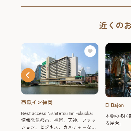
近くの
西鉄イン福岡
El Bajon
地名
Best access Nishitetsu Inn Fukuoka!
本物の多国
由来。
情報発信都市、福岡、天神。ファッ
る屋台。
にひっ
ション、ビジネス、カルチャーなど