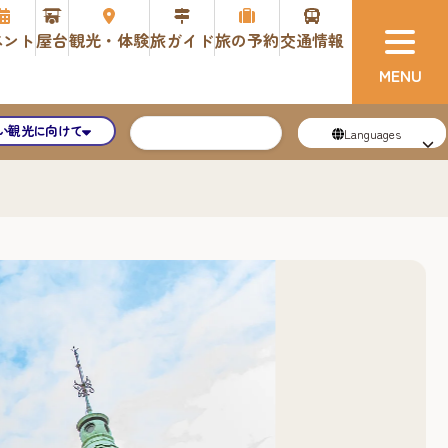
ベント
屋台
観光・体験
旅ガイド
旅の予約
交通情報
い観光に向けて
Languages