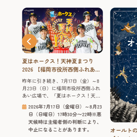
夏はホークス！天神夏まつり
2026 【福岡市役所西側ふれあい
広場】
昨年に引き続き、7月17日（金）～8
月23日（日）に福岡市役所西側ふれ
あい広場で、「夏はホークス！天神
夏まつり2026」を開催決定！ 会場の
2026年7月17日（金曜日）～8月23
シンボルである櫓（やぐら）はホー
日（日曜日）17時30分〜22時※悪
クス仕様に装飾され、お気に入りの
天候時は主催者側の判断により、
選手と写真撮影を楽しめるフォトス
中止になることがあります。
の色
オールトの
ポットとして会場を彩ります。さら