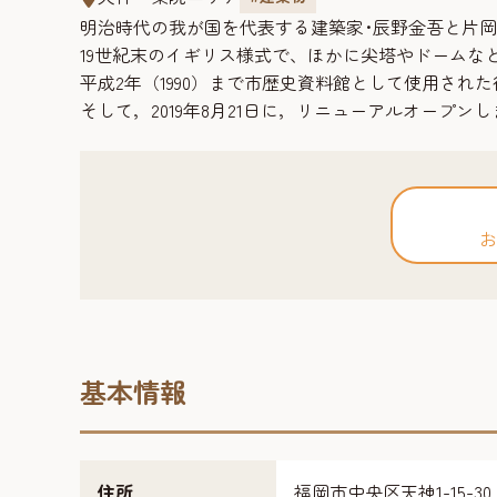
明治時代の我が国を代表する建築家･辰野金吾と片岡
19世紀末のイギリス様式で、ほかに尖塔やドームな
平成2年（1990）まで市歴史資料館として使用され
そして，2019年8月21日に，リニューアルオープン
お
基本情報
住所
福岡市中央区天神1-15-30