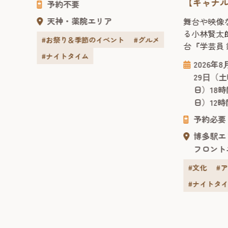
城井
【キャナル
に、ホークス戦のナイター試合開催
予約不要
」
年 ～“ア
日にはパブリックビューイングを実
天神・薬院エリア
哉によ
舞台や映像
施！ ■「夏はホークス！天神夏まつ
ディ・シリ
賓館で
る小林賢太
り2026」とは 「天神...
#お祭り＆季節のイベント
#グルメ
景を、
台『学芸員
#ナイトタイム
品の
チ・ノート
8月23
2026年
反射ま
コメディ・
最終入
29⽇（
、その
2025年1
月曜
日）18
今回の
いた舞台『
日）12時
貴賓
ヴィンチ・
県連合
ミック・コ
予約必要
れ、明
弾作品。脚
博多駅エ
ても使
台や映像な
フロント
勾配の
小林賢太郎が
#文化
#
#ナイトタ