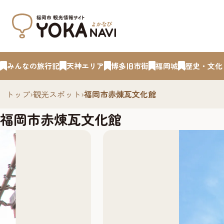
みんなの旅行記
天神エリア
博多旧市街
福岡城
歴史・文化
トップ
›
観光スポット
›
福岡市赤煉瓦文化館
福岡市赤煉瓦文化館