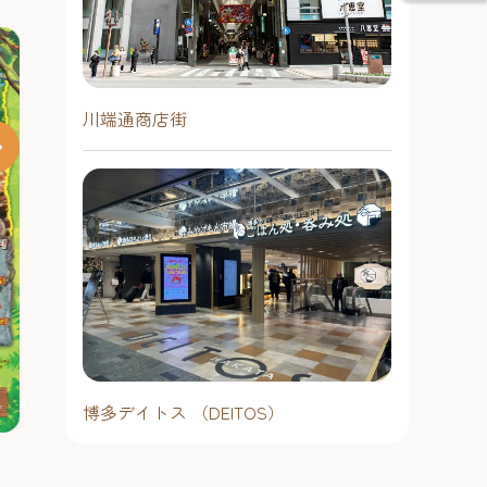
川端通商店街
博多デイトス （DEITOS）
「そうめん小屋 in ベイサイド」
2026 酒蔵d