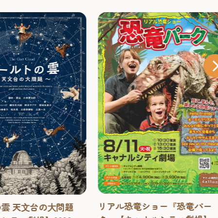
リアル恐竜ショー『恐竜パー
雲 天⽂台の⼤問題