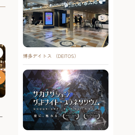
博多デイトス （DEITOS）
屋台バー えびちゃん
忠助
一
立ち居振る舞いが粋な二代目バーテ
優しさと情熱の
ンダー
天神・薬院エ
天神・薬院エリア