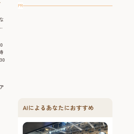
開催中！【ベイサイドプレイス
年蔵】 ～大
PR
ム
博多】 2026年
多唯一の造り
今年も登場！そうめん小屋 in ベイサ
博多唯一の造り
学
む日本酒イベ
な
イド。 300年の歴史を持つ手延べそ
日本酒イベント開
うめんを特別なこだわりのあご出汁
と11日間開催！
ゃ
のめんつゆで堪能！ ベイサイドの夏
開催が決定！「
）
2026年7月1日（水曜日）～8月30
2026年7月3
ル
の名物イベントとして親しまれてい
んで欲しい！」
0
日（日曜日）月曜日～木曜日：11
日（火曜日）
か
る「そうめん小屋」が今年も登場。
夏祭りも今年で1
時
時～20時、金曜日・土曜日・日曜
～21時（チケ
恐
博多湾を望む絶好のロケーション
んと11日間に
30
日・祝日日：11時～22時※ラスト
30分）
時
で、300年の歴史を持つ三輪山本の手
り酒屋「博多百
オーダーは閉店1時間前
し
延べそうめんと、本格的な流しそう
季限定イベント
予約不要
ー
めん体験をお楽しめます。 会場は、
予約不要
～大人の夏祭り
博多駅エリア
席
開放的な空間が人気の海側屋外施設
す。 7月31日～
ア
博多駅エリア
客
「ベイサイドキャノピー」。...
の、地酒・夏...
#お祭り＆季節
#グルメ
#ショッピング
#音楽
#文化
AIによるあなたにおすすめ
#ナイトタイム
#博多旧市街
#旧市街フェス