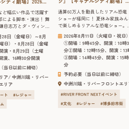
ク』【キャナルシティ劇場】
シティ劇場】2026
2026年 ～恐竜の時代にタイ
カデミック・コメ
通算60万人を動員したリアル恐竜
など幅広い作品で活躍す
スリップ感覚でスリリングに
ーズ”第2弾作品！
ショーが福岡に！ 夏休み家族みん
郎による脚本・演出！ 舞
べる！
で楽しめるリアルな恐竜ショー。
 鎌目志万とダ・ヴィン
2026年も開催決定！ かわいい赤ち
』に続く“アカデミック・
2026年8月11日（火曜日・祝日
8⽉28⽇（金曜日）～8⽉
ん恐竜から大人気のティラノサウ
シリーズ”の第2弾作品！
①開場：9時45分、開演：10時3
土曜日）・8⽉28⽇（金曜
スまで登場する、オーストラリア
月に上演されご好評をいただ
分②開場：12時15分、開演：13
時開演・8⽉29⽇（土曜
らやってきたリアル恐竜ショー「
学芸員 鎌目志万とダ・
③開場：14時45分、開演：15時
開演、16時30分開演
竜パーク」は、恐竜が生きていた
ノート』に続く“アカデ
分
代にタイムスリップした感覚で楽
メディ・シリーズ”の第2
（当日以前に締切）
くスリリングに学べる、ファミリ
予約必要（当日以前に締切）
本・演出は前作同様、舞
リア
中洲川端・リバー
向けのパフォーマンスショー。 客
ど幅広い作品で活躍する
中洲川端・リバーフロントエリ
エリア
で観るだけでなく、ラッキーなお
務めます。 出...
様...
#RIVER FRONT NEXTイベント
アート
#レジャー
#文化
#レジャー
#博多旧市街
イム