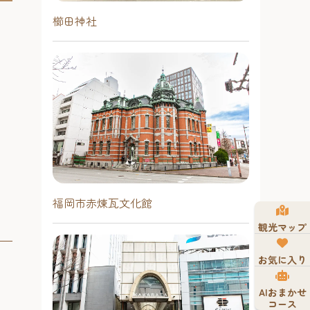
櫛田神社
福岡市赤煉瓦文化館
観光マップ
お気に入り
AIおまかせ
コース