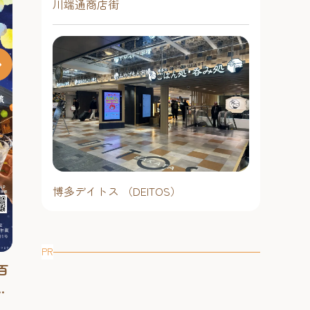
川端通商店街
博多港発着ク
施している「MIT
FUJI」の船
福岡造船『進水式』【福岡造船
博多港発着クル
す！
ている「MITSUI 
福岡工場】2026年 ～全長100m
見学会を開催し
を超える巨大な船体が、海面へ
博多デイトス （DEITOS）
目の前で繰り広げられるドラマチッ
ゆったりとした
と滑り降りる瞬間を目撃！
2026年9月9
クな光景は必見！ 自重数千トンを超
普段はなかなか
時30分
える船が海面へ滑り降りる豪快な進
ない船内を見学
水式を見学できるイベント！ 全長
予約必要（当
過ごす優雅な旅
PR
進水時間： 2026年8月17日（火曜
100mを超える巨大な船体が、海面へ
百
船ならではの魅
日）12時30分（開場12時）※12時
博多駅エリア
と滑り降りる。「進水式」は、長い
る貴重な機会です
博
30分に進水します。余裕を持って
建造期間を経て船が初めて海に浮か
#その他
き、2名まで申
し
ご来場をお願いします。