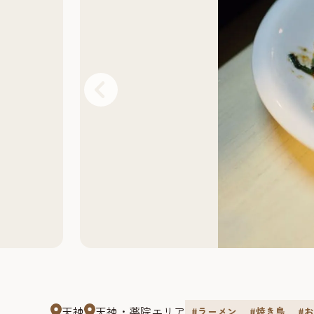
天神
天神・薬院エリア
#ラーメン
#焼き鳥
#