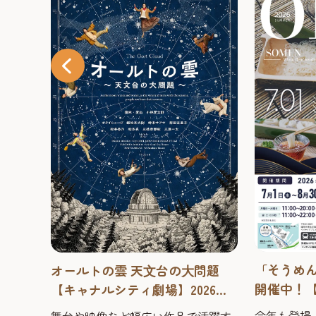
ー
「そうめん
オールトの雲 天⽂台の⼤問題
】
開催中！
【キャナルシティ劇場】2026
タイム
博多】 20
年 ～“アカデミック・コメ
恐竜
今年も登場！
舞台や映像など幅広い作品で活躍す