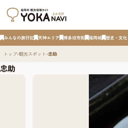
みんなの旅行記
天神エリア
博多旧市街
福岡城
歴史・文化
トップ
›
観光スポット
›
忠助
忠助