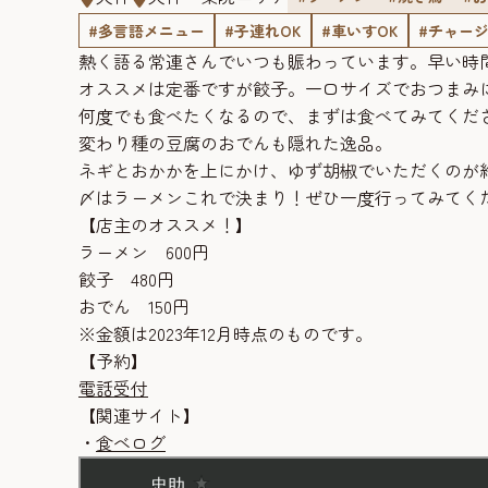
#多言語メニュー
#子連れOK
#車いすOK
#チャー
熱く語る常連さんでいつも賑わっています。早い時
オススメは定番ですが餃子。一口サイズでおつまみ
何度でも食べたくなるので、まずは食べてみてくだ
変わり種の豆腐のおでんも隠れた逸品。
ネギとおかかを上にかけ、ゆず胡椒でいただくのが
〆はラーメンこれで決まり！ぜひ一度行ってみてく
【店主のオススメ！】
ラーメン 600円
餃子 480円
おでん 150円
※金額は2023年12月時点のものです。
【予約】
電話受付
【関連サイト】
・
食べログ