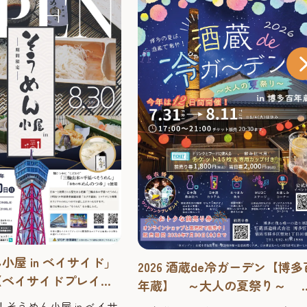
小屋 in ベイサイド」
2026 酒蔵de冷ガーデン【博多
【ベイサイドプレイス
年蔵】 ～大人の夏祭り～ 
26年
多唯一の造り酒屋で、夏に楽
そうめん小屋 in ベイサ