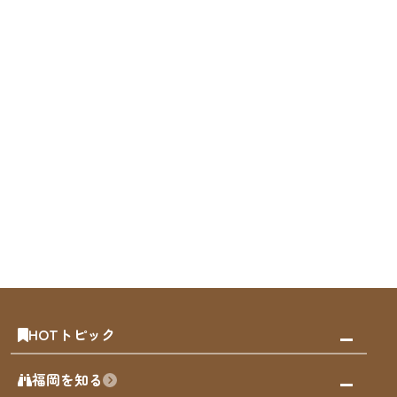
HOTトピック
みんなの旅行記
福岡を知る