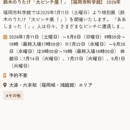
鈴木のりたけ「大ピンチ展！」【福岡市科学館】 2026年
福岡市科学館では2026年7月11日（土曜日）より特別展〈鈴
木のりたけ「大ピンチ展 ！」〉を開催いたします。 「ああ
しまった ！」。人は日々、さまざまなピンチに遭遇しま
す。絵本作家の鈴木のりたけが息子の大ピンチからヒント
2026年7月11日（土曜日）～9月6日（日曜日）9時30分～
を得て作った絵本シリーズ『大ピンチずかん』（小学館）
18時（最終入場17時30分）※7月22日（水曜日）～8月26
は、多くの共感を呼び大ベストセラーとなりました。2025
日（水曜日）は9時30分～19時（最終入場18時30分） 休
年4月には最新刊『大ピンチずかん3』が出版され、勢いが
館日：7月14日（火曜日）、7月21日（火曜日）、9月1日
止まりません...
（火曜日）
予約不要
大濠・六本松（福岡城・鴻臚館）エリア
#その他