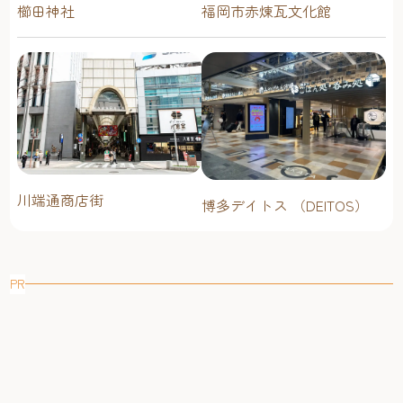
櫛田神社
福岡市赤煉瓦文化館
川端通商店街
博多デイトス （DEITOS）
PR