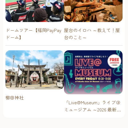
ドームツアー【福岡PayPay
屋台のイロハ ～教えて！屋
ドーム】
台のこと～
櫛田神社
「Live@Museum」ライブ＠
ミュージアム ～2026 最新イ
ベントスケジュール！【福
岡アジア美術館】