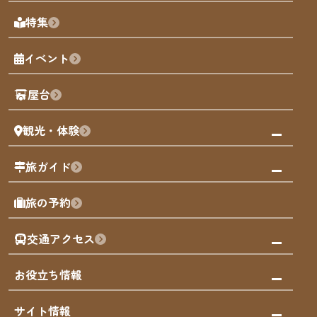
天神エリア
福岡の見どころ
特集
博多旧市街
福岡の魅力
福岡城
イベント
観光カレンダー
歴史・文化
観光PR動画
屋台
まち歩き
観光・体験
福岡グルメ
福岡の祭り
観る・遊ぶ
旅ガイド
屋台
福岡を楽しむ
モデルコース
旅の予約
買う
福岡のアート
AIおまかせコース
体験
福岡のナイトタイム
交通アクセス
オリジナルプラン
泊まる
福岡の歴史・文化
みんなの旅行記
市内交通ガイド
お役立ち情報
サステナブルツーリズム
お得なチケット
福岡検定
お知らせ
サイト情報