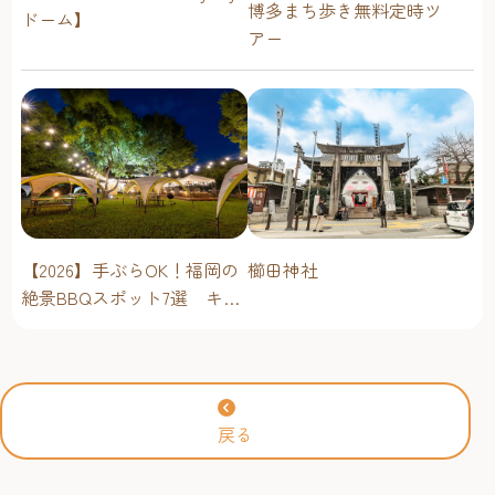
博多まち歩き無料定時ツ
ドーム】
アー
櫛田神社
【2026】手ぶらOK！福岡の
絶景BBQスポット7選 キャ
ンプ場・海辺・公園で手軽
に楽しむ
戻る