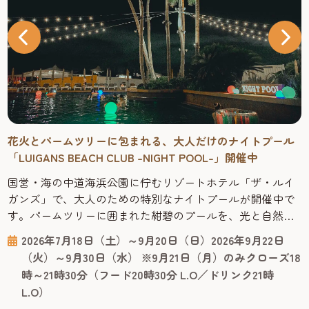
花火とパームツリーに包まれる、大人だけのナイトプール
「LUIGANS BEACH CLUB -NIGHT POOL-」開催中
国営・海の中道海浜公園に佇むリゾートホテル「ザ・ルイ
ガンズ」で、大人のための特別なナイトプールが開催中で
す。パームツリーに囲まれた紺碧のプールを、光と自然が
織りなす夜の景色とともに大満喫。開催期間中には日にち
2026年7月18日（土）～9月20日（日）2026年9月22日
限定で、海側から打ち上がる花火も夜空を彩ります。 福岡
（火）～9月30日（水） ※9月21日（月）のみクローズ18
市中心地から車で約20分、全国18か所ある国営公園の中で
時～21時30分（フード20時30分 L.O／ドリンク21時
唯一公園内にあるリゾートホテルという、他にはないロ
L.O）
ケーションです。日中の観光...