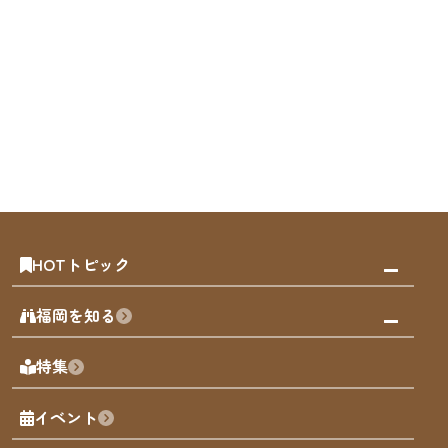
HOTトピック
みんなの旅行記
福岡を知る
天神エリア
福岡の見どころ
特集
博多旧市街
福岡の魅力
福岡城
イベント
観光カレンダー
歴史・文化