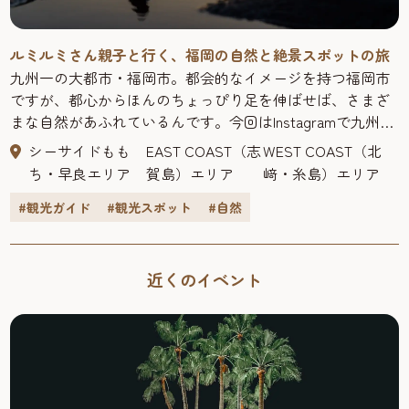
ルミルミさん親子と行く、福岡の自然と絶景スポットの旅
九州一の大都市・福岡市。都会的なイメージを持つ福岡市
ですが、都心からほんのちょっぴり足を伸ばせば、さまざ
まな自然があふれているんです。今回はInstagramで九州の
おでかけ情報を発信しているルミルミさん親子と一緒に、
シーサイドもも
EAST COAST（志
WEST COAST（北
福岡市内にある自然と絶景スポットを巡ってきましたよ。
ち・早良エリア
賀島）エリア
﨑・糸島）エリア
>>ルミルミさんの旅行記はこちら ルミルミ年間50泊する30
代ママ。「30秒で決まる!!週末のおでかけ」をコンセプト
#観光ガイド
#観光スポット
#自然
に、観光、グルメやイベントなど、家族で楽しめる九州の
おでかけ情報をInstagramで発信中。フォロワー数は11.8万
人を超える。（インスタ：@rumirumidayo）
近くのイベント