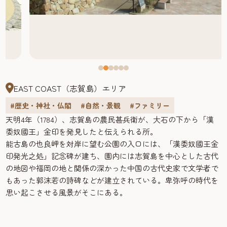
EAST COAST（志賀島）エリア
#歴史・神社・仏閣
#自然・景観
#ファミリー
天明4年（1784）、志賀島の農民甚兵衛が、大石の下から「漢
委奴國王」金印を発見したと伝えられる所。
能古島の也良岬を対岸に望む公園の入口には、「漢委奴國王金
印発光之処」記念碑が建ち、園内には志賀島を中心とした古代
の地図や福岡の地と関係の深かった中国の古代史家で文学者で
もあった郭沫若の詩碑などが建立されている。卑弥呼の時代を
思い起こさせる風景がそこにある。