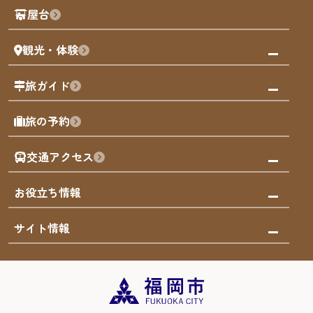
観光PR動画
屋台
まち歩き
観光・体験
福岡グルメ
福岡の祭り
観る・遊ぶ
旅ガイド
屋台
福岡を楽しむ
モデルコース
旅の予約
買う
福岡のアート
AIおまかせコース
体験
福岡のナイトタイム
交通アクセス
オリジナルプラン
泊まる
福岡の歴史・文化
みんなの旅行記
市内交通ガイド
お役立ち情報
サステナブルツーリズム
お得なチケット
福岡検定
お知らせ
サイト情報
よかなび音声ガイド
災害情報
まち歩き・体験プログラム掲載申込
重要なお知らせ
福岡のエリア
お得なチケット
観光案内所一覧
エリアガイド
観光案内所一覧