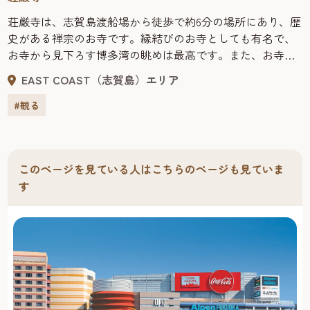
荘厳寺は、志賀島渡船場から徒歩で約6分の場所にあり、歴
史がある禅宗のお寺です。縁結びのお寺としても有名で、
お寺から見下ろす博多湾の眺めは最高です。また、お寺の
行事が無い日には、坐禅体験、抹茶体験、写経体験（有
EAST COAST（志賀島）エリア
料）も行われており、海外からのお客様にも大変満足いた
だいています。※坐禅体験、抹茶体験、写経体験について
#観る
は、当日現地にてご確認ください。
このページを見ている人はこちらのページも見ていま
す