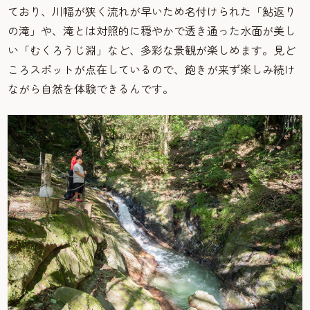
ており、川幅が狭く流れが早いため名付けられた「鮎返り
の滝」や、滝とは対照的に穏やかで透き通った水面が美し
い「むくろうじ淵」など、多彩な景観が楽しめます。見ど
ころスポットが点在しているので、飽きが来ず楽しみ続け
ながら自然を体験できるんです。