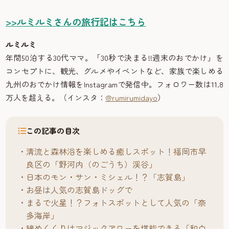
>>ルミルミさんの旅行記はこちら
ルミルミ
年間50泊する30代ママ。「30秒で決まる!!週末のおでかけ」を
コンセプトに、観光、グルメやイベントなど、家族で楽しめる
九州のおでかけ情報をInstagramで発信中。フォロワー数は11.8
万人を超える。（インスタ：
@rumirumidayo
）
この記事の目次
清流と森林浴を楽しめる癒しスポット！福岡市早
良区の「野河内（のごうち）渓谷」
日本のモン・サン・ミシェル！？「志賀島」
お昼は人気の志賀島ドッグで
まるで火星！？フォトスポットとして人気の「奈
多海岸」
締めくくりはマジックアワーを堪能できる「和白