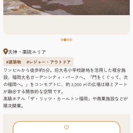
天神・薬院エリア
#建築物
#レジャー・アウトドア
ワンビルから徒歩約5分。旧大名小学校跡地を活用した複合施
設、福岡大名ガーデンシティ・パークへ。「門をくぐって、次
の福岡へ。」をコンセプトに、約 3,000 ㎡の広場は緑とアート
が融合する開放的な空間です。
高級ホテル「ザ・リッツ・カールトン福岡」や商業施設などが
順次開業。