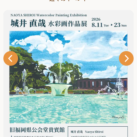
さっそくアート散歩へ出発です。 >>DELIVAさんの旅行記
はこちら DELIVA1980年、福岡県生まれ、埼玉県育ち。現在
画家として活動しながら愉しく暮らす。“ピン ヒールをは
きこなす美脚のゲインフルエンサー”としてSNSを中心に活
躍中。自身の経験を活かした的確なファッション指南、ま
たフォロワーからの相談に対する優しくスカッとする回答
が話題となり、SNSの総フォロワー数は100万人を超える。