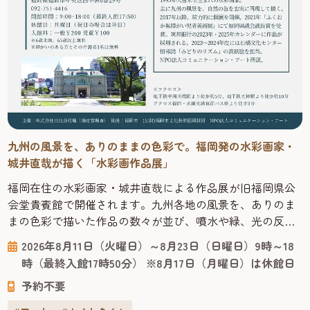
九州の風景を、ありのままの色彩で。福岡発の水彩画家・
城井直哉が描く「水彩画作品展」
福岡在住の水彩画家・城井直哉による作品展が旧福岡県公
会堂貴賓館で開催されます。九州各地の風景を、ありのま
まの色彩で描いた作品の数々が並び、噴水や緑、光の反射
まで丁寧に再現された絵からは、その土地の空気が感じら
2026年8月11日（火曜日）～8月23日（日曜日）9時～18
れます。 今回の会場となる「旧福岡県公会堂貴賓館」は、
時（最終入館17時50分） ※8月17日（月曜日）は休館日
1910年、九州沖縄八県連合共進会の迎賓館として建てら
予約不要
れ、明治43年には皇族の宿泊所としても使われた歴史ある
建物です。急勾配の屋根や...