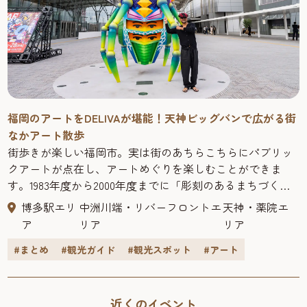
福岡のアートをDELIVAが堪能！天神ビッグバンで広がる街
なかアート散歩
街歩きが楽しい福岡市。実は街のあちらこちらにパブリッ
クアートが点在し、アートめぐりを楽しむことができま
す。1983年度から2000年度までに「彫刻のあるまちづくり
事業」が実施され、市内には25基の彫刻が設置されまし
博多駅エリ
中洲川端・リバーフロントエ
天神・薬院エ
た。さらに、近年では再開発「天神ビッグバン」により、
ア
リア
リア
商業施設やオフィスビルの屋内外に新しいアートが続々登
場。街全体が“オープンミュージアム”のように彩られてい
#まとめ
#観光ガイド
#観光スポット
#アート
ます。 今回は、SNSフォロワー100万人を超える画家・
DELIVAさんとともに、天神エリアの注目アートを巡りまし
た。「福岡って街なか美術館みたい！」とDELIVAさん。
近くのイベント