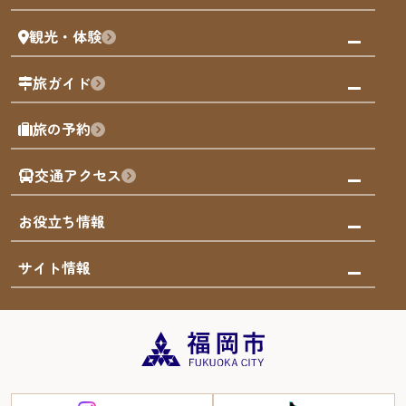
まち歩き
観光・体験
福岡グルメ
福岡の祭り
観る・遊ぶ
旅ガイド
屋台
福岡を楽しむ
モデルコース
旅の予約
買う
福岡のアート
AIおまかせコース
体験
福岡のナイトタイム
交通アクセス
オリジナルプラン
泊まる
福岡の歴史・文化
みんなの旅行記
市内交通ガイド
お役立ち情報
サステナブルツーリズム
お得なチケット
福岡検定
お知らせ
サイト情報
よかなび音声ガイド
災害情報
まち歩き・体験プログラム掲載申込
重要なお知らせ
福岡のエリア
お得なチケット
観光案内所一覧
エリアガイド
観光案内所一覧
緊急時の連絡先
博多旧市街