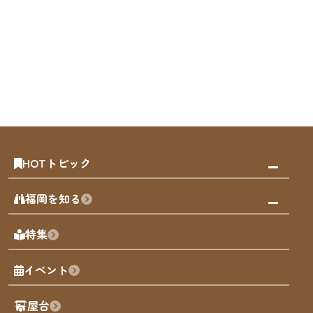
HOTトピック
みんなの旅行記
福岡を知る
天神エリア
福岡の見どころ
特集
博多旧市街
福岡の魅力
福岡城
イベント
観光カレンダー
歴史・文化
観光PR動画
屋台