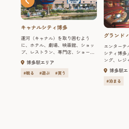
キャナルシティ博多
（ホ
》
グランド 
運河（キャナル）を取り囲むよう
に、ホテル、劇場、映画館、ショッ
な目の
エンターテ
プ、レストラン、専門店、ショー
がける
シティ博多
ルームなどがひしめく、複合商業施
の作品
ング、レジ
博多駅エリア
設。日々行われる噴水ショーやイベ
」に棲
てに対応で
エリア
博多駅エ
ントの他、ショッピングに、レ
#観る
#遊ぶ
#買う
を永遠
ホテルです
ジャーに、そしてグルメにと、ここ
もたら
らではの最
#泊まる
に来ればとにかく退屈することな
フロッ
「NO」と
し！海外からの観光客も多い福岡観
、その
アウェイホ
光では人気のスポットだ。 買う キャ
。
た、まるで
ナルシティ博多は、注目のショップ
ぎを提供す
が多数集まる複合商業施設。ファッ
ランド。日
ションから雑貨まで約140店の専門店
トです。 客
が軒を連ねる「キャナルシティオー