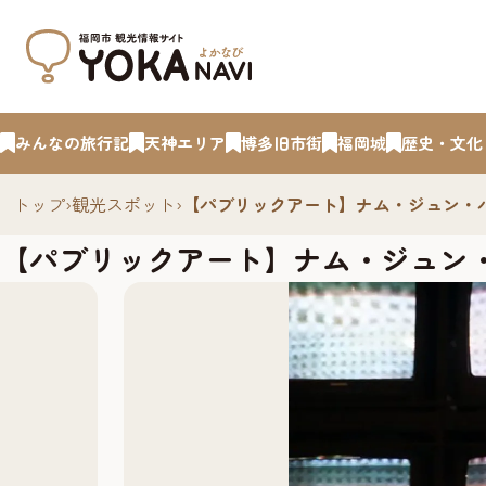
みんなの旅行記
天神エリア
博多旧市街
福岡城
歴史・文化
トップ
›
観光スポット
›
【パブリックアート】ナム・ジュン・パイク《Fu
【パブリックアート】ナム・ジュン・パイク《F