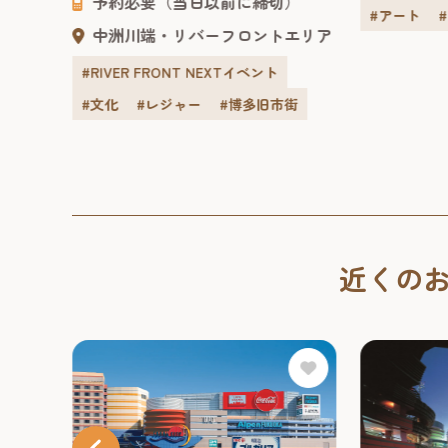
くスリリングに学べる、ファミリー
予約必要（当日以前に締切）
共進会の迎
様、舞
リバー
#アート
向けのパフォーマンスショー。 客席
治43年に
躍する
中洲川端・リバーフロントエリア
で観るだけでなく、ラッキーなお客
われた歴史
様...
#RIVER FRONT NEXTイベント
屋根や...
#文化
#レジャー
#博多旧市街
近くの