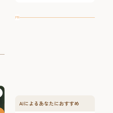
どの境界を超えて心に届く共通言語
～大人の夏祭り
博多駅エリア
博多駅エリア
です。展示を眺めるだけでなく...
す。 7月31日～
#アート
#ナイトタイム
の、地酒・夏...
#お祭り＆季節
PR
#音楽
#文化
#博多旧市街
#旧市街フェス
AIによるあなたにおすすめ