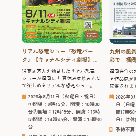
リアル恐竜ショー『恐竜パー
九州の風
問題
ク』【キャナルシティ劇場】
彩で。福
26
2026年 ～恐竜の時代にタイム
直哉が描
メ
通算60万人を動員したリアル恐竜
福岡在住の
活躍す
スリップ感覚でスリリングに学
品！
ショーが福岡に！ 夏休み家族みんな
る作品展が
！ 舞
べる！
で楽しめるリアルな恐竜ショー。
開催されま
ィン
2026年も開催決定！ かわいい赤ちゃ
ありのまま
ック・
2026年8月11日（火曜日・祝日）
2026年
～8⽉
ん恐竜から大人気のティラノサウル
数々が並び
作品！
①開場：9時45分、開演：10時30
日（日曜
（金曜
スまで登場する、オーストラリアか
で丁寧に再
をいただ
分②開場：12時15分、開演：13時
館17時5
土曜
らやってきたリアル恐竜ショー「恐
土地の空気
ダ・
③開場：14時45分、開演：15時30
日）は休
演
竜パーク」は、恐竜が生きていた時
会場となる
カデ
分
代にタイムスリップした感覚で楽し
館」は、19
予約不要
の第2
）