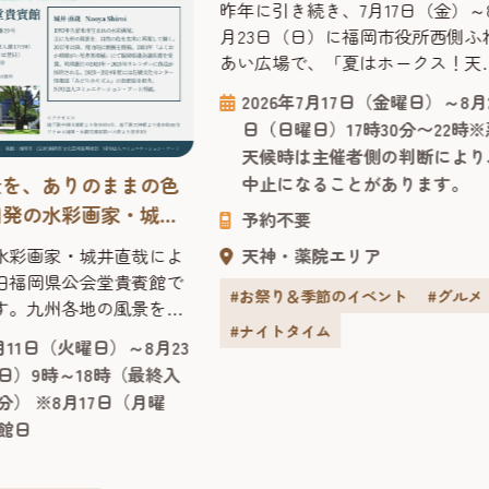
昨年に引き続き、7月17日（金）～
月23日（日）に福岡市役所西側ふ
あい広場で、「夏はホークス！天
夏まつり2026」を開催決定！ 会場の
2026年7月17日（金曜日）～8月
シンボルである櫓（やぐら）はホ
日（日曜日）17時30分〜22時※
クス仕様に装飾され、お気に入り
天候時は主催者側の判断により
選手と写真撮影を楽しめるフォト
中止になることがあります。
景を、ありのままの色
ポットとして会場を彩ります。さ
岡発の水彩画家・城井
に、ホークス戦のナイター試合開
予約不要
く「水彩画作品展」
日にはパブリックビューイングを
天神・薬院エリア
水彩画家・城井直哉によ
施！ ■「夏はホークス！天神夏まつ
旧福岡県公会堂貴賓館で
り2026」とは 「天神...
#お祭り＆季節のイベント
#グルメ
す。九州各地の風景を、
#ナイトタイム
の色彩で描いた作品の
8月11日（火曜日）～8月23
、噴水や緑、光の反射ま
日）9時～18時（最終入
現された絵からは、その
0分） ※8月17日（月曜
が感じられます。 今回の
館日
「旧福岡県公会堂貴賓
10年、九州沖縄八県連合