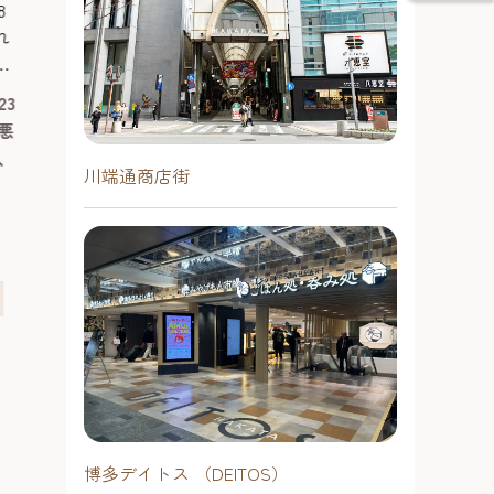
8
れ
神
23
ー
悪
の
、
ス
川端通商店街
アートが「境界」を越える夜。
2026 酒蔵d
ら
福岡発、学生が仕掛けるインク
催
年蔵】 ～大
ルーシブなアート体験「Lumiek
実
多唯一の造り
福岡発、アートで「境界」を越える2
博多唯一の造り
Exhibition Fukuoka 2026」
む日本酒イベ
日間。障がいのあるアーティストの
日本酒イベント開
作品を発信するブランド「Lumiek(ル
と11日間開催！
ミーク)」が贈る体験型アートイベン
開催が決定！「
2026年8月15日（土曜日）～8月16
2026年7月3
ト「Lumiek Exhibition Fukuoka 2026」
んで欲しい！」
日（日曜日）14時～20時 （最終
日（火曜日）
が、博多区のアートスペース
夏祭りも今年で1
入場は閉場の30分前まで／再入場
～21時（チケ
「OVERGROUND」で開催。仕掛け
んと11日間に
は1回のみ可）
30分）
人は福岡出身の現役大学生です。
り酒屋「博多百
アートは障害の有無や年齢、国籍な
予約不要
博多デイトス （DEITOS）
季限定イベント
予約不要