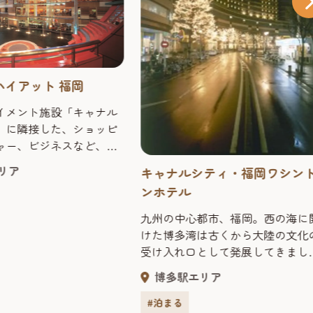
ハイアット 福岡
イメント施設「キャナル
」に隣接した、ショッピ
ャー、ビジネスなど、全
きるインターナショナル
リア
キャナルシティ・福岡ワシン
。グランド ハイアットな
ンホテル
上級のおもてなし、
言わないサービス、ホーム
九州の中心都市、福岡。西の海に
ームをコンセプトにし
けた博多湾は古くから大陸の文化
自宅に居るようなくつろ
受け入れ口として発展してきまし
るハイアットのトップブ
た。 九州最大の歓楽街「中洲」
博多駅エリア
本初のグランド ハイアッ
博多
園山笠や博多どんたくに代
祇
室数：372室／レストラ
される情熱的な祭り、匠の技を今
#泊まる