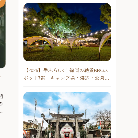
ユナイテッド・シネマキャナル
シティ13
人気観光スポット・キャナルシティ
博多内にあり、13のスクリーンで常
【2026】手ぶらOK！福岡の絶景BBQス
時20本程度の作品が上映される。映
ト
ポット7選 キャンプ場・海辺・公園で
画の半券で飲食料金が割引になるな
博多駅エリア
どの特典も。
手軽に楽しむ
キャナルシテ
#遊ぶ
開
福岡を代表する
の
「キャナルシテ
ある劇場。 演
、
でなく、落語や
表
博多駅エリア
演目が行われて
に
距離が非常に近
#観る