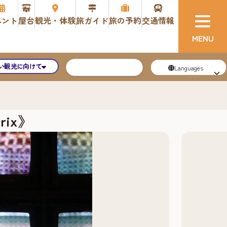
ベント
屋台
観光・体験
旅ガイド
旅の予約
交通情報
い観光に向けて
Languages
rix》