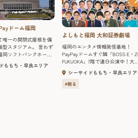
yPayドーム福岡
よしもと福岡 大和証券劇場
て唯一の開閉式屋根を備
福岡のエンタメ情報発信基地！
候型スタジアム。 言わず
PayPayドームすぐ隣「BOSS E・Z
福岡ソフトバンクホーク
FUKUOKA」7階で連日公演中！大
ンチャイズ球場であり、
ドももち・早良エリア
阪・東京よりメディアで活躍中の
シーズンでは、パリーグ史
シーサイドももち・早良エリア
気芸人から福岡所属芸人まで、様
員数300万人を数えた。
な芸人が出演する福岡にある吉本
バンクホークス】 1999
#観る
業の常設劇場！
年と２年間連続リーグ優勝
2001年の観客動員数は
ツに次ぐ300万人を記録。
日本のプロ野球を代表す
 【HAWKS STORE】
ッズを中心としたプロ野
はじめ、ファン垂涎のス