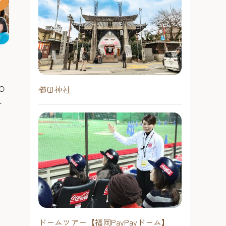
チームラボフォレスト 福岡 –
Sanrio charac
SBI証券
Park
デジタルアート集団「チームラボ」
「Dream!ng 
による常設ミュージアム。専用のス
キャラクターの
マートフォンアプリを使って動物を
O
できるだけでな
櫛田神社
捕まえる「捕まえて集める森」と、
ちと友だちにな
シーサイドももち・早良エリア
シーサイドも
身体の動きに反応して作品が変化す
人
遊び、思い出を
る「運動の森」の2つのエリアからな
#観る
#遊ぶ
#買う
々
持って帰ること
#観る
#遊ぶ
る。 料金 16歳以上: 2,400円 15歳以
興
新しいサンリオ
下: 1,000円 ※3歳以下は、要保護者同
です。 入場料は無料で、お土産にも
伴（無料） ※ハイシーズンは料金が
ピッタリな福岡
異なる場合がございますのでご了承
販売するほか、
ください。
び」を融合した
でしか体験でき
ツもお楽しみい
「Sanrio charac
ドームツアー【福岡PayPayドーム】