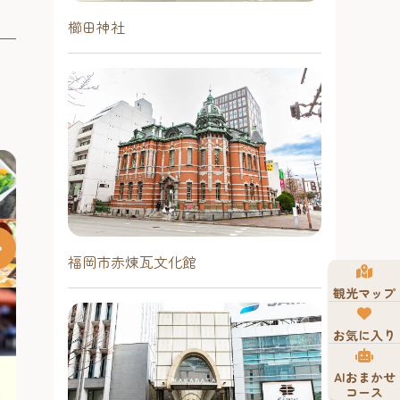
櫛田神社
福岡市赤煉瓦文化館
観光マップ
大濠公園能楽堂で幻想的な灯り
お気に入り
に包まれて名曲を聴く夜
「Candlelight: 久石譲の音楽の世
AIおまかせ
キャンドルの灯りの中で、ジブリの
コース