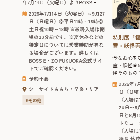
！ ～
年7月14日（火曜日）よりBOSS E・
でない
ZO FUKUOKA 6F イベントホールにて
8月9
2026年7月14日（火曜日）～9月27
ットイ
開催されます。 2024年に大好評を博
日（日曜日）◎平日11時～18時◎
ットは家
した本展が、内容をさらにパワー
土日祝10時～18時 ※最終入場は閉
、ペッ
アップして再登場。子どもから大人
場の30分前です。※夏休みなどの
特別展「
ための
まで、世代を問わず夢中になれる、
リア
特定日については営業時間が異な
霊・妖怪
日本で
学びと楽しさが融合した体験型
る場合がございます。詳しくは
るイベ
ミュージアムです。 展示室に一歩足
今なお心を
BOSS E・ZO FUKUOKA公式サイ
では毎
を踏み入れると、そこは光とアート
霊・妖怪画
トでご確認ください。
が織りなす不思議...
怪そのもの
予約不要
「絵」につ
2026年
す。不気味
シーサイドももち・早良エリア
日（日曜日
描かれ、飾
（入場は
#その他
のでしょう
24日〜
が凝らされ
日と8月
んのこと、
トミュー
コレクショ
（入場は
間くさい魅
延長 休