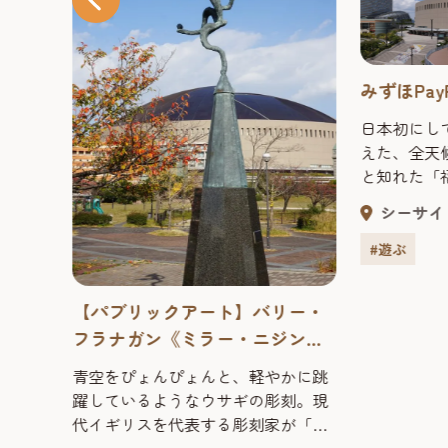
みずほPa
した「ヒ
日本初にし
華客船
えた、全天
は地上
と知れた「
一望でき
ス」のフラ
リア
シーサイ
52
2001年の
る「ヒ
上初観客動
#遊ぶ
日常と
【福岡ソフト
じにお
年、2000
【パブリックアート】バリー・
3室／レ
を成し遂げ、
フラナガン《ミラー・ニジンス
ン福岡
ジャイアン
キー》
の目の
名実ともに
青空をぴょんぴょんと、軽やかに跳
誇る都
る人気球団だ。
躍しているようなウサギの彫刻。現
木」を
ホークスグ
代イギリスを代表する彫刻家が「野
感あふ
球グッズを