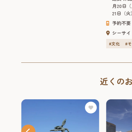
岡市博物館
月20日
怪画コレ...
21日（
予約不要
シーサイ
#文化
#
近くの