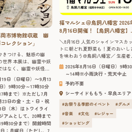
福マルシェ＠鳥飼八幡宮 2026
8月16日開催！【鳥飼八幡宮
福岡市博物館収蔵 幽
～人気のシャインマスカット
＼8月16日 人気のシャインマスカ
画コレクション」
朝どれ夏野菜も！
トに朝どれ夏野菜も！夏のおいし
ひきつける、魅惑の幽
を味わおう@鳥飼八幡宮／ 生産者
の世界 本展は、幽霊や妖
大切に育んだ夏の恵みが集合！今
2026年8月16日（日曜日）9時3
ではなく、幽霊や妖怪の
は「米袋ワークショップ」も開催
～14時※小雨決行・荒天中止
いてご紹介する展覧会で
8月も「第3日曜日」に福マルシェ
7月19日（日曜日）〜9月13
で異質な者たちは、なぜ
予約不要
開催します！8月16日（日曜日）9
）9時30分～17時30分
られ、大切にされてきた
30分～14時、会場は鳥飼八幡宮 (
シーサイドももち・早良エリア
17時まで）※ただし7月
か。絵にも表具にも趣向
区今川 ※唐人町駅から徒歩7分、
8月23日の金・土・日・祝
た珠玉の化物絵はもちろ
#お祭り＆季節のイベント
#グルメ
行バス停から徒歩1分) です！ 夏本
13日（木）はトワイライ
これらを描いた／みた／
番！色鮮やかな夏野菜たちがすく
#音楽
#文化
#レジャー
ジアムとして、20時まで
ンした人々の姿にも、人
く育つ季節がや...
19時30分まで）開館時間
#ショッピング
力が詰まっています。 福
館日：月曜日（ただし、7