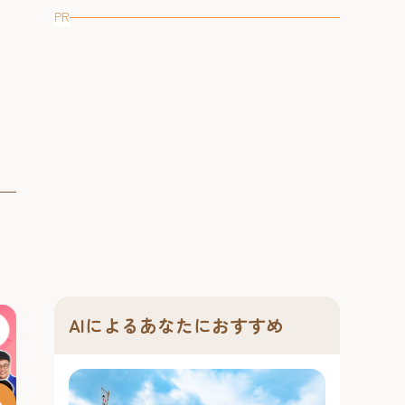
「段ものにわか
PR
わ...
AIによるあなたにおすすめ