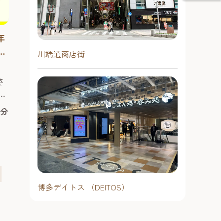
界」
名曲を楽しむ上質なひととき 世界各
地で人気を集める「Candlelight」
は、会場いっぱいに灯されたキャン
2026年8月15日（土曜日）1回目：
年
ドルの中でクラシックや映画音楽を
15:00開場／15:30開演2回目：17:15
】
聴く新しい形のコンサートシリーズ
川端通商店街
第68回 博多盆
開場 ／17:45開演上映時間：約65
に
です。たくさんのキャンドルが揺ら
ッ
【福岡市立早
分 ※開演後の入場はできません。
めく幻想的な空間と一流の弦楽器奏
さ
～仁和加もあ
者が生み出す音色は、言葉の壁を超
予約不要
仁和加もあるけ
が
い！！
えて心に響きます。 会場は檜造りの
市の無形民俗文
大濠・六本松（福岡城・鴻臚館）
月
0分
本格的な能楽堂で、普段は能や狂言
多盆仁和加大会
エリア
！
が上演される日本の伝統建築で...
ます！博多盆仁
を
2026年8月3
#音楽
#ナイトタイム
見に来てつかあ
時
時30分／開演 
が「早良市民セ
中央
予約不要
なっています。
地
『博多盆仁和加大
シーサイドも
日（日曜日）に
博多デイトス （DEITOS）
す
#レジャー
#
回、様々なテー
口にわかコンク
#旧市街フェス